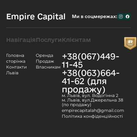
Empire Capital
Ми в соцмережах:
Навігація
Послуги
Клієнтам
+38(067)449-
Головна
Оренда
сторінка
Продаж
11-45
Контакти
Власникам
+38(063)664-
Львів
41-62 (для
продажу)
м. Львів, вул. Водогінна 2
м. Львів, вул.Джерельна 38
(по продажу)
empirecapitalah@gmail.com
Політика конфіденційності