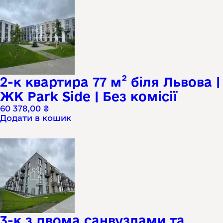
2-к квартира 77 м² біля Львова |
ЖК Park Side | Без комісії
60 378,00
₴
Додати в кошик
3-к з двома санвузлами та