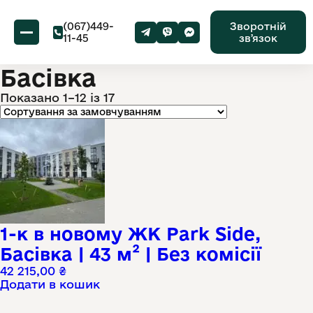
(067)449-
Зворотній
11-45
звʼязок
Басівка
Показано 1–12 із 17
1-к в новому ЖК Park Side,
Басівка | 43 м² | Без комісії
42 215,00
₴
Додати в кошик