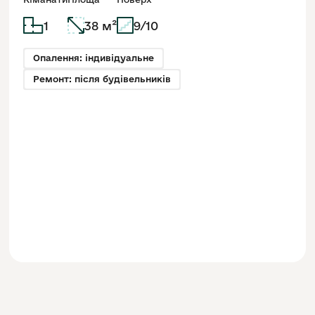
1
38 м²
9/10
Опалення: індивідуальне
Ремонт: після будівельників