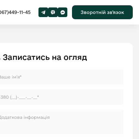
067)449-11-45
Зворотній звʼязок
Записатись на огляд