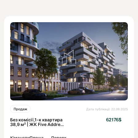
Дата публікації: 22.09.2025
Продаж
Без комісії,1-к квартира
62176$
38,9 м² | ЖК Five Address
| 9 поверх
Кіманати
Площа
Поверх