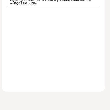
Відео youtube: https://www.youtube.com/watch?
v=PQ3SSMpb3Fs