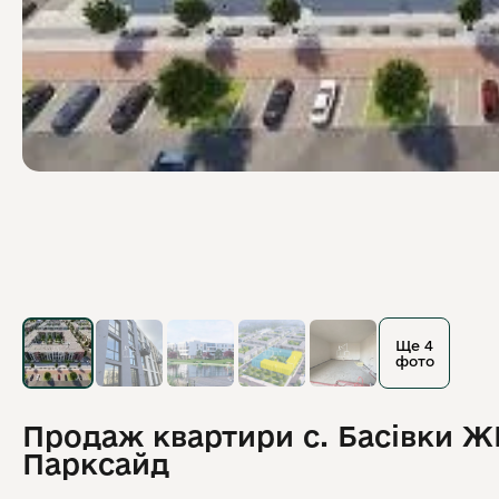
Ще 4
фото
Продаж квартири с. Басівки Ж
Парксайд