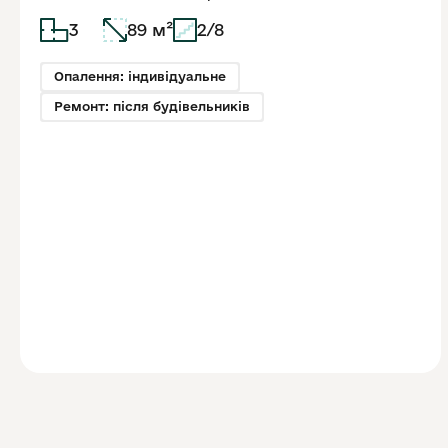
3
89 м²
2/8
Опалення: індивідуальне
Ремонт: після будівельників