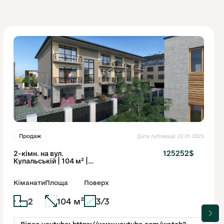
Дата публікації: 22.01.2025
Продаж
2-кімн. на вул.
125252$
Купальській | 104 м² |
Дворівнева, новий
будинок
Кіманати
Площа
Поверх
2
104 м²
3/3