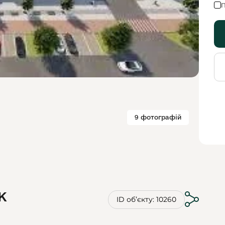
П
9 фотографій
К
ID обʼєкту: 10260