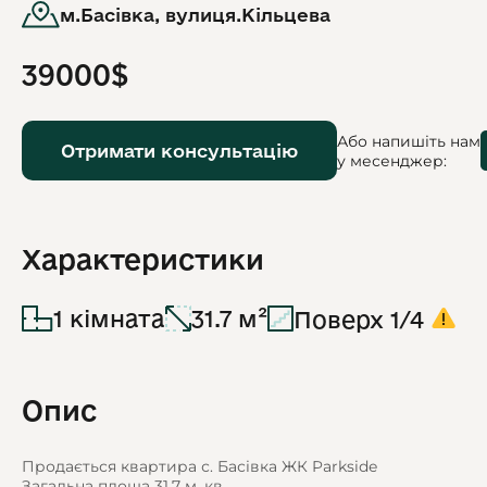
м.Басівка, вулиця.Кільцева
39000$
Або напишіть нам
Отримати консультацію
у месенджер:
Характеристики
1 кімната
31.7 м²
Поверх 1/4
Опис
Продається квартира с. Басівка ЖК Parkside
Загальна площа 31.7 м. кв.