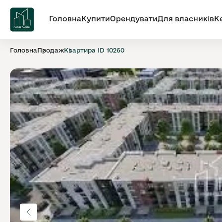
Головна
Купити
Орендувати
Для власників
К
Головна
Продаж
Квартира ID 10260