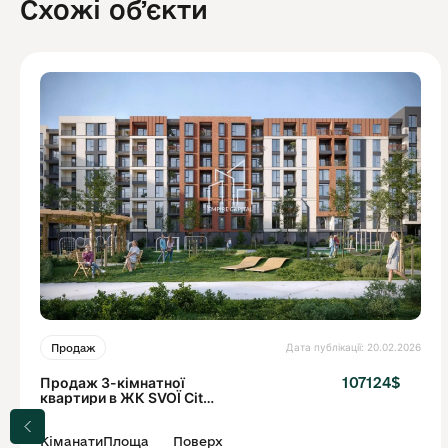
Схожі обʼєкти
Дата публікації: 20.02.2026
Продаж
Продаж 3-кімнатної
107124$
квартири в ЖК SVOЇ City |
Львів, вул. Тролейбусна
Кіманати
Площа
Поверх