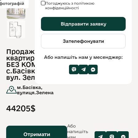
Погоджуюсь з політикою
фотографій
конфіденційності
Відправити заявку
Зателефонувати
Продаж
ID
квартири
Або напишіть нам у месенджер:
обʼєкту:
10877
БЕЗ КОМІСІЇ
с.Басівка,
вул. Зелена
м.Басівка,
вулиця.Зелена
44205$
Або
напишіть
Отримати
нам