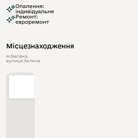
Опалення:
індивідуальне
Ремонт:
євроремонт
Місцезнаходження
м.Басівка,
вулиця.Зелена