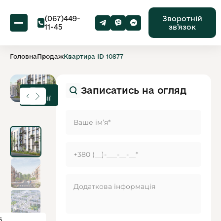
(067)449-
Зворотній
11-45
звʼязок
Головна
Продаж
Квартира ID 10877
Записатись на огляд
Без
Комісії
5