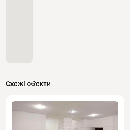
Схожі обʼєкти