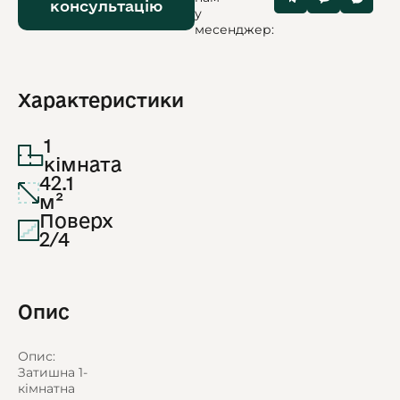
консультацію
у
месенджер:
Характеристики
1
кімната
42.1
м²
Поверх
2/4
Опис
Опис:
Затишна 1-
кімнатна