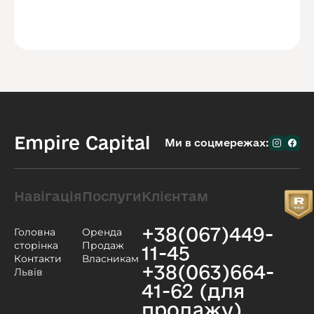
Empire Capital
Ми в соцмережах:
Навігація
Послуги
Клієнтам
+38(067)449-
Головна
Оренда
сторінка
Продаж
11-45
Контакти
Власникам
+38(063)664-
Львів
41-62 (для
продажу)