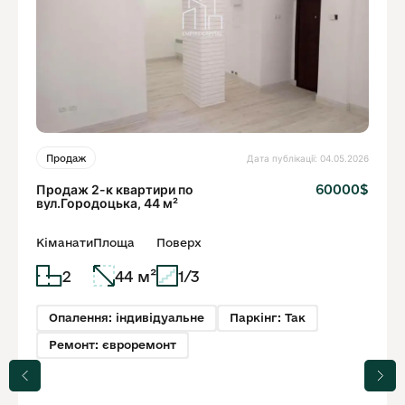
Дата публікації: 04.05.2026
Продаж
Продаж 2-к квартири по
60000$
вул.Городоцька, 44 м²
Кіманати
Площа
Поверх
2
44 м²
1/3
Опалення: індивідуальне
Паркінг: Так
Ремонт: євроремонт