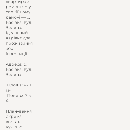
квартира з
ремонтом у
спокійному
районі — с.
Басівка, вул.
Зелена.
Ідеальний
варіант для
проживання
або
інвестиції!
Адреса: с.
Басівка, вул.
Зелена
️ Площа: 42.1
м²
️ Поверх: 2 з
4
Планування:
окрема
кімната
кухня, є