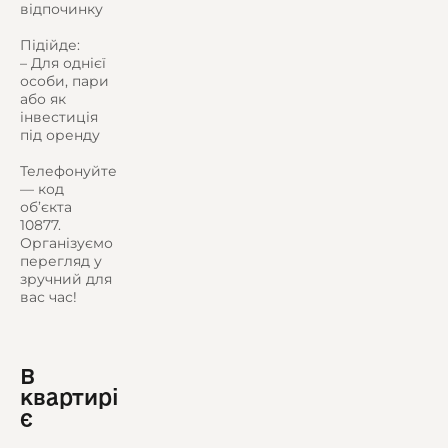
відпочинку
Підійде:
– Для однієї
особи, пари
або як
інвестиція
під оренду
Телефонуйте
— код
об’єкта
10877.
Організуємо
перегляд у
зручний для
вас час!
В
квартирі
є