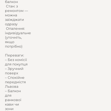
балкон
️ Стан: з
ремонтом —
можна
заїжджати
одразу
️ Опалення:
індивідуальне
(уточніть,
якщо
потрібно)
Переваги:
– Без комісії
для покупця
– Зручний
поверх
– Спокійне
передмістя
Львова
– Балкон
для
ранкової
кави чи
зони