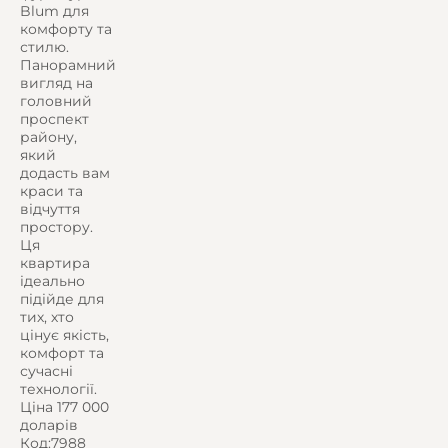
Blum для
комфорту та
стилю.
Панорамний
вигляд на
головний
проспект
району,
який
додасть вам
краси та
відчуття
простору.
Ця
квартира
ідеально
підійде для
тих, хто
цінує якість,
комфорт та
сучасні
технології.
Ціна 177 000
доларів
Код:7988