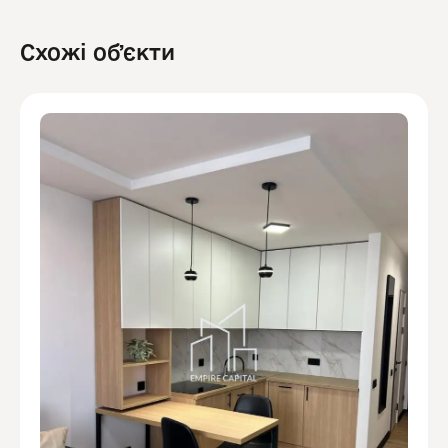
Схожі обʼєкти