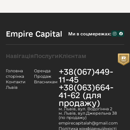
Empire Capital
Ми в соцмережах:
Навігація
Послуги
Клієнтам
+38(067)449-
Головна
Оренда
сторінка
Продаж
11-45
Контакти
Власникам
+38(063)664-
Львів
41-62 (для
продажу)
м. Львів, вул. Водогінна 2
м. Львів, вул.Джерельна 38
(по продажу)
empirecapitalah@gmail.com
Політика конфіденційності