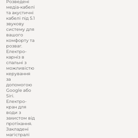
Розведені
медіа-кабелі
та акустичні
кабелі під 5.1
звукову
систему для
вашого
комфорту та
розваг.
Електро-
карніз в
спальні з
можливістю
керування
за
допомогою
Google або
Siri.
Електро-
кран для
води з
захистом від
протікання.
Закладені
магістралі