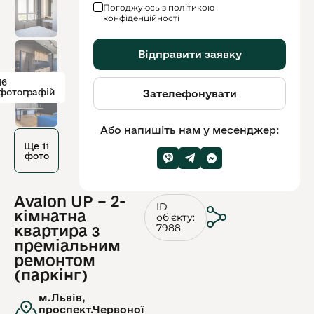
Погоджуюсь з політикою
конфіденційності
Відправити заявку
16
фотографій
Зателефонувати
Або напишіть нам у месенджер:
Ще 11
фото
Avalon UP – 2-
ID
кімнатна
обʼєкту:
7988
квартира з
преміальним
ремонтом
(паркінг)
м.Львів,
проспект.Червоної