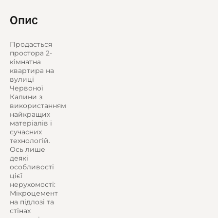
Опис
Продається
простора 2-
кімнатна
квартира на
вулиці
Червоної
Калини з
використанням
найкращих
матеріалів і
сучасних
технологій.
Ось лише
деякі
особливості
цієї
нерухомості:
Мікроцемент
на підлозі та
стінах