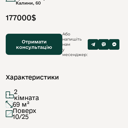
Калини, 60
177000$
Або
напишіть
Отримати
нам
консультацію
у
месенджер:
Характеристики
2
кімната
69 м²
Поверх
10/25