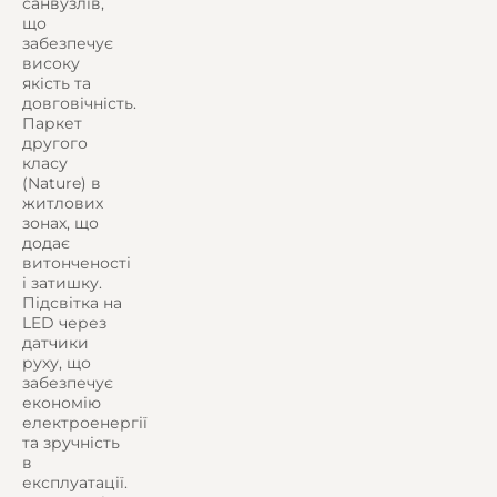
санвузлів,
що
забезпечує
високу
якість та
довговічність.
Паркет
другого
класу
(Nature) в
житлових
зонах, що
додає
витонченості
і затишку.
Підсвітка на
LED через
датчики
руху, що
забезпечує
економію
електроенергії
та зручність
в
експлуатації.