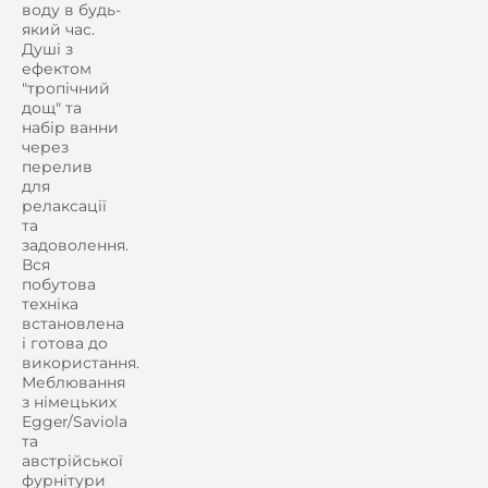
воду в будь-
який час.
Душі з
ефектом
"тропічний
дощ" та
набір ванни
через
перелив
для
релаксації
та
задоволення.
Вся
побутова
техніка
встановлена
і готова до
використання.
Меблювання
з німецьких
Egger/Saviola
та
австрійської
фурнітури