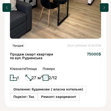
Дата публікації: 03.06.2026
Продаж
Продаж смарт квартири
75000$
по вул. Рудненська
Кіманати
Площа
Поверх
1
27 м²
2/12
Опалення: будинкове ( власна котельня)
Паркінг: Так
Ремонт: євроремонт