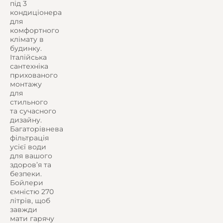
під 3
кондиціонера
для
комфортного
клімату в
будинку.
Італійська
сантехніка
прихованого
монтажу
для
стильного
та сучасного
дизайну.
Багаторівнева
фільтрація
усієї води
для вашого
здоров’я та
безпеки.
Бойлери
ємністю 270
літрів, щоб
завжди
мати гарячу