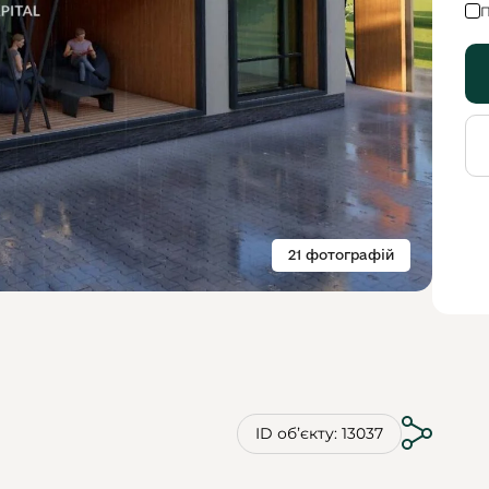
П
21 фотографій
ID обʼєкту: 13037