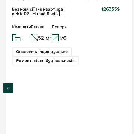
Без комісії 1-к квартира
126335$
в ЖК D2 | Новий Львів |
Від забудовника
Кіманати
Площа
Поверх
1
52 м²
1/6
Опалення: індивідуальне
Ремонт: після будівельників