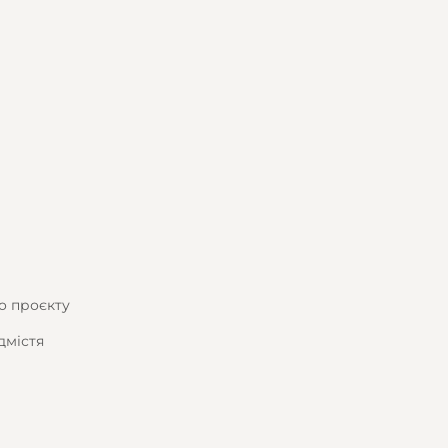
о проєкту
дмістя