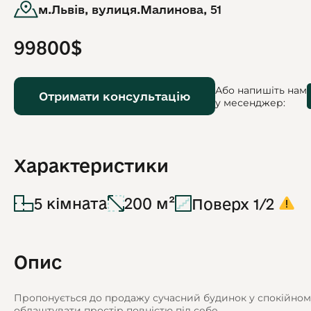
м.Львів, вулиця.Малинова, 51
99800$
Або напишіть нам
Отримати консультацію
у месенджер:
Характеристики
5 кімната
200 м²
Поверх 1/2
Опис
Пропонується до продажу сучасний будинок у спокійному
облаштувати простір повністю під себе.