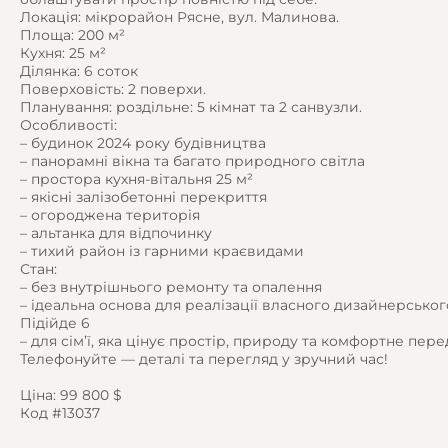
Локація: мікрорайон Рясне, вул. Малинова.
Площа: 200 м²
Кухня: 25 м²
Ділянка: 6 соток
Поверховість: 2 поверхи.
Планування: роздільне: 5 кімнат та 2 санвузли.
Особливості:
– будинок 2024 року будівництва
– панорамні вікна та багато природного світла
– простора кухня-вітальня 25 м²
– якісні залізобетонні перекриття
– огороджена територія
– альтанка для відпочинку
– тихий район із гарними краєвидами
Стан:
– без внутрішнього ремонту та опалення
– ідеальна основа для реалізації власного дизайнерськог
Підійде 6
– для сім’ї, яка цінує простір, природу та комфортне пере
Телефонуйте — деталі та перегляд у зручний час!
Ціна: 99 800 $
Код #13037