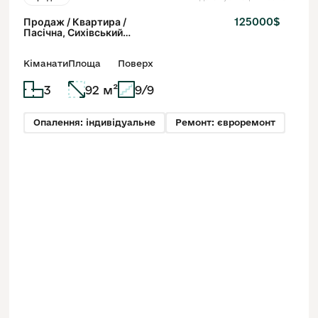
Продаж / Квартира /
125000$
Пасічна, Сихівський
район, Львів
Кіманати
Площа
Поверх
3
92 м²
9/9
Опалення: індивідуальне
Ремонт: євроремонт