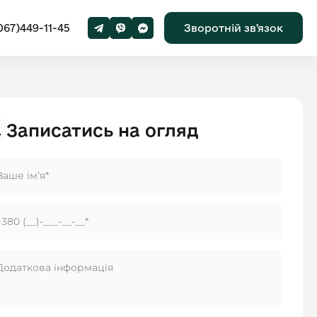
067)449-11-45
Зворотній звʼязок
Записатись на огляд