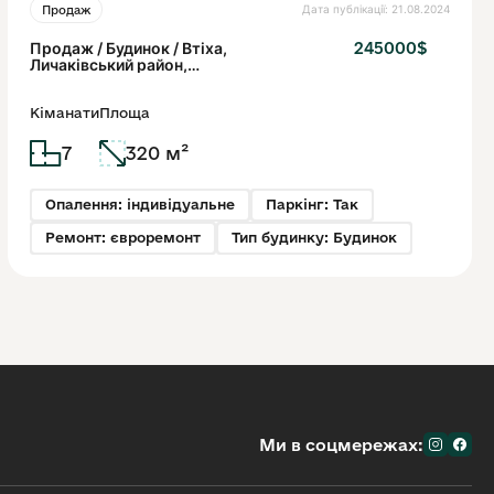
Дата публікації: 21.08.2024
Продаж
Продаж / Будинок / Втіха,
245000$
Личаківський район,
Львів
Кіманати
Площа
7
320 м²
Опалення: індивідуальне
Паркінг: Так
Ремонт: євроремонт
Тип будинку: Будинок
Ми в соцмережах: