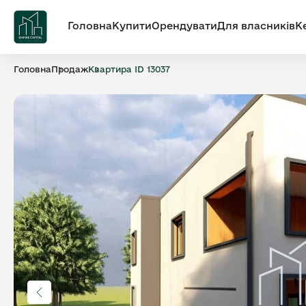
Головна
Купити
Орендувати
Для власників
К
Головна
Продаж
Квартира ID 13037