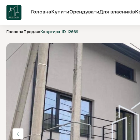
Головна
Купити
Орендувати
Для власників
К
Головна
Продаж
Квартира ID 12669