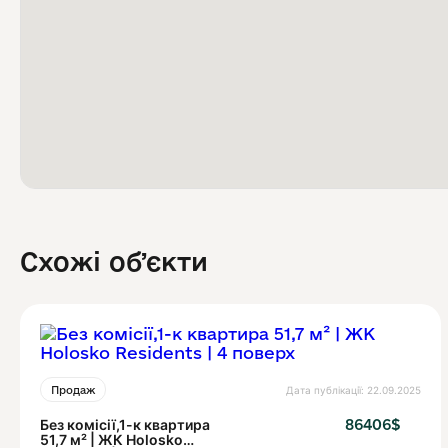
Схожі обʼєкти
Дата публікації: 22.09.2025
Продаж
Без комісії,1-к квартира
86406$
51,7 м² | ЖК Holosko