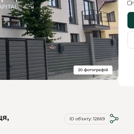
П
20 фотографій
ця,
ID обʼєкту: 12669