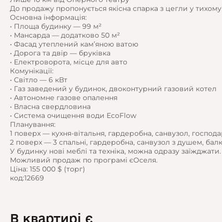
До продажу пропонується якісна спарка з цегли у тихом
Основна інформація:
• Площа будинку — 99 м²
• Мансарда — додатково 50 м²
• Фасад утеплений кам’яною ватою
• Дорога та двір — бруківка
• Електроворота, місце для авто
Комунікації:
• Світло — 6 кВт
• Газ заведений у будинок, двоконтурний газовий котел
• Автономне газове опалення
• Власна свердловина
• Система очищення води EcoFlow
Планування:
1 поверх — кухня-вітальня, гардеробна, санвузол, господ
2 поверх — 3 спальні, гардеробна, санвузол з душем, балк
У будинку нові меблі та техніка, можна одразу заїжджати.
Можливий продаж по програмі єОселя.
Ціна: 155 000 $ (торг)
код:12669
В квартирі є