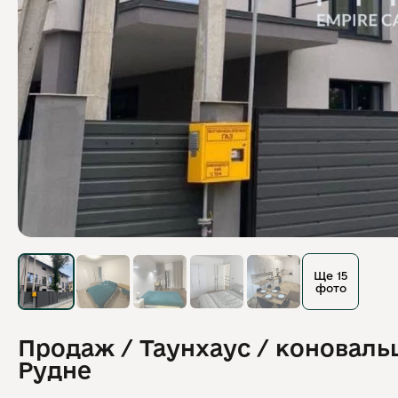
Ще 15
фото
Продаж / Таунхаус / коноваль
Рудне