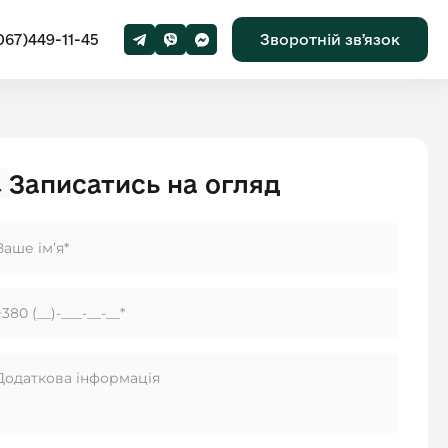
067)449-11-45
Зворотній звʼязок
Записатись на огляд