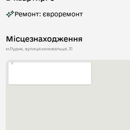
Ремонт: євроремонт
Місцезнаходження
м.Рудне, вулиця.коновальця, 31