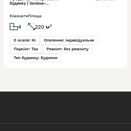
будинку | Зелена–
Вашингтона | Приватна
земля, 4 сотки
Кіманати
Площа
4
220 м²
Є оселя: Ні
Опалення: індивідуальне
Паркінг: Так
Ремонт: без ремонту
Тип будинку: Будинок