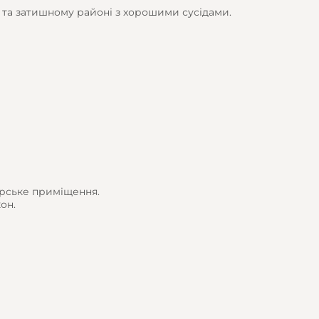
у та затишному районі з хорошими сусідами.
арське приміщення.
он.