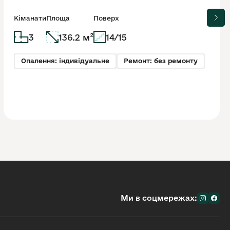
Стрийська | ЖК
Національний
Кіманати
Площа
Поверх
3
136.2 м²
14/15
Опалення: індивідуальне
Ремонт: без ремонту
Ми в соцмережах: