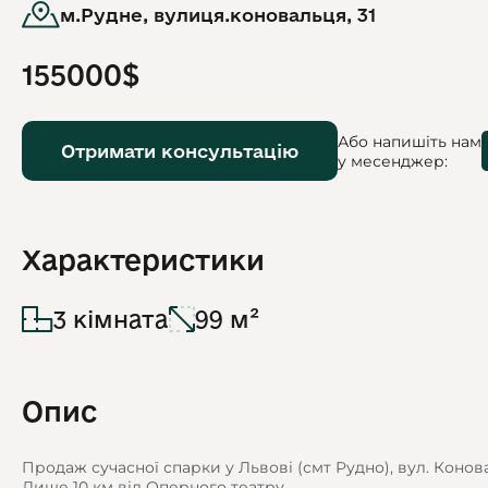
м.Рудне, вулиця.коновальця, 31
155000$
Або напишіть нам
Отримати консультацію
у месенджер:
Характеристики
3 кімната
99 м²
Опис
Продаж сучасної спарки у Львові (смт Рудно), вул. Конов
Лише 10 км від Оперного театру