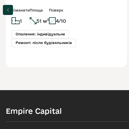
Residents | 4 поверх
Кіманати
Площа
Поверх
1
51 м²
4/10
Опалення: індивідуальне
Ремонт: після будівельників
Empire Capital