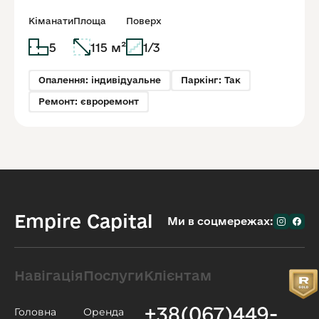
квартира 115 м² +
приватна територія
Кіманати
Площа
Поверх
5
115 м²
1/3
Опалення: індивідуальне
Паркінг: Так
Ремонт: євроремонт
Empire Capital
Ми в соцмережах:
Навігація
Послуги
Клієнтам
+38(067)449-
Головна
Оренда