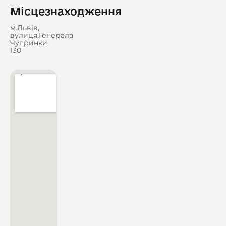
Місцезнаходження
м.Львів,
вулиця.Генерала
Чупринки,
130