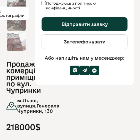
Погоджуюсь з політикою
конфіденційності
5
фотографій
Відправити заявку
Зателефонувати
Або напишіть нам у месенджер:
Продаж
ID
комерційного
обʼєкту:
9351
приміщення
по вул.
Чупринки
м.Львів,
вулиця.Генерала
Чупринки, 130
218000$