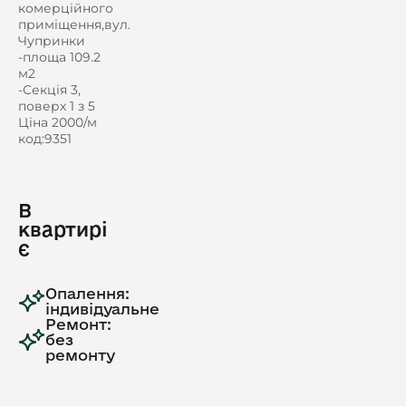
комерційного
приміщення,вул.
Чупринки
-площа 109.2
м2
-Секція 3,
поверх 1 з 5
Ціна 2000/м
код:9351
В
квартирі
є
Опалення:
індивідуальне
Ремонт:
без
ремонту