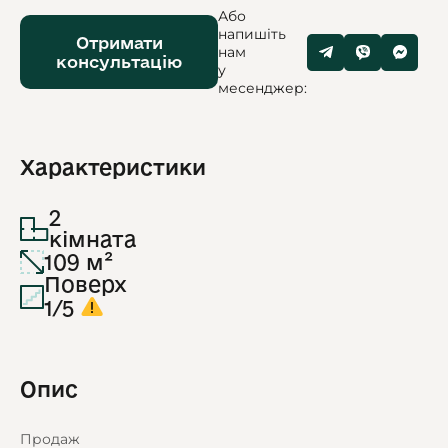
Або
напишіть
Отримати
нам
консультацію
у
месенджер:
Характеристики
2
кімната
109 м²
Поверх
1/5
Опис
Продаж