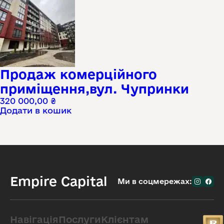
Продаж комерційного
приміщення,вул. Чупринки
320 000,00
₴
Додати в кошик
Empire Capital
Ми в соцмережах:
Навігація
Послуги
Клієнтам