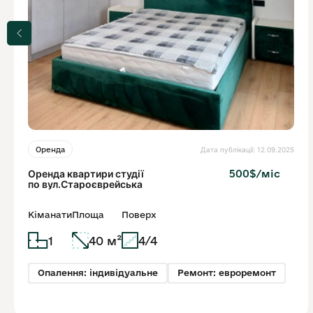
Дата публікації: 12.09.2025
Оренда
Оренда квартири студії
500$/міс
по вул.Староєврейська
Кіманати
Площа
Поверх
1
40 м²
4/4
Опалення: індивідуальне
Ремонт: евроремонт