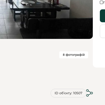
П
8 фотографій
ID обʼєкту: 10507