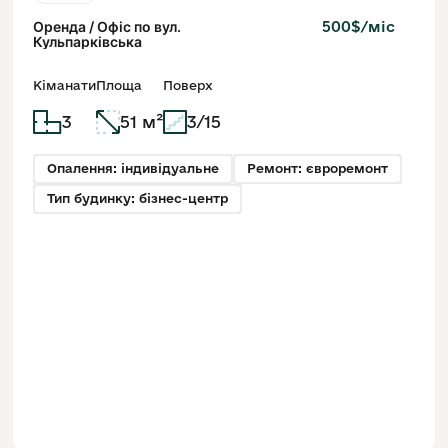
Оренда / Офіс по вул.
500$/міс
Кульпарківська
Кіманати
Площа
Поверх
3
51 м²
3/15
Опалення: індивідуальне
Ремонт: євроремонт
Тип будинку: бізнес-центр