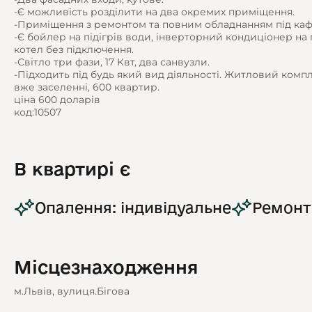
-Є можливість розділити на два окремих приміщення.
-Приміщення з ремонтом та повним обладнанням під каф
-Є бойлер на підігрів води, інверторний кондиціонер на 
котел без підключення.
-Світло три фази, 17 Квт, два санвузли.
-Підходить під будь який вид діяльності. Житловий компле
вже заселенні, 600 квартир.
ціна 600 доларів
код:10507
В квартирі є
Опалення: індивідуальне
Ремонт
Місцезнаходження
м.Львів, вулиця.Бігова