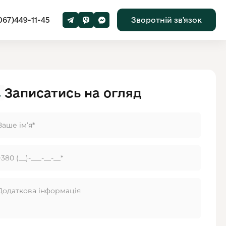
067)449-11-45
Зворотній звʼязок
Записатись на огляд