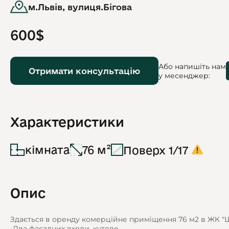
м.Львів, вулиця.Бігова
600$
Або напишіть нам
Отримати консультацію
у месенджер:
Характеристики
кімната
76 м²
Поверх 1/17
Опис
Здається в оренду комерційне приміщення 76 м2 в ЖК "Ща
-Два фасадних входи, кутове.