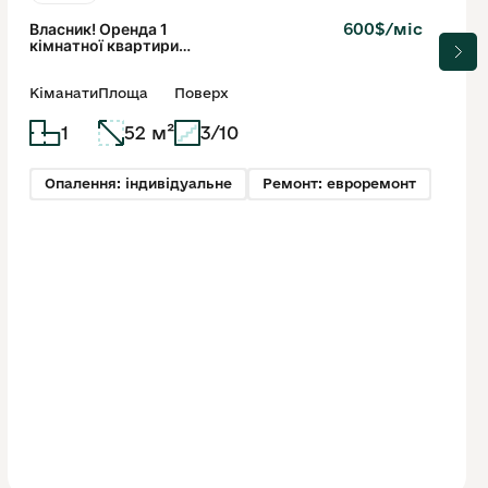
Власник! Оренда 1
600$/міс
кімнатної квартири
Новобудова
Кіманати
Площа
Поверх
1
52 м²
3/10
Опалення: індивідуальне
Ремонт: евроремонт