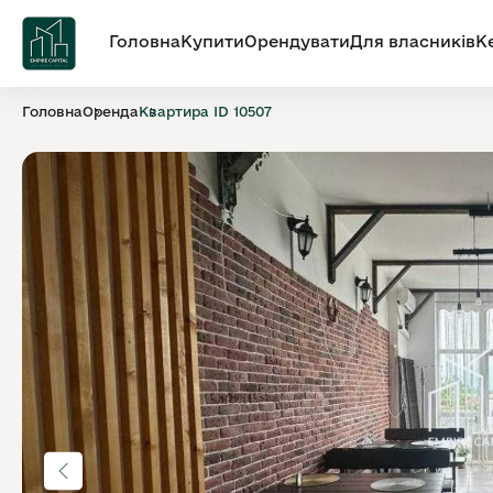
Головна
Купити
Орендувати
Для власників
К
Головна
Оренда
Квартира ID 10507