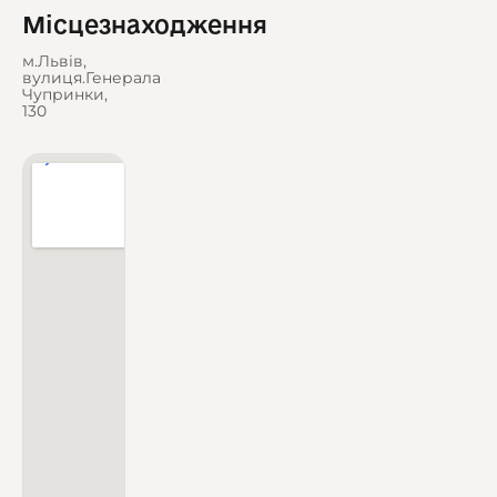
Місцезнаходження
м.Львів,
вулиця.Генерала
Чупринки,
130