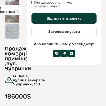
Погоджуюсь з політикою
конфіденційності
5
фотографій
Відправити заявку
Зателефонувати
Або напишіть нам у месенджер:
Продаж
ID
комерційного
обʼєкту:
9364
приміщення
,вул.
Чупринки
м.Львів,
вулиця.Генерала
Чупринки, 130
186000$