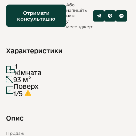
Або
напишіть
Отримати
нам
консультацію
у
месенджер:
Характеристики
1
кімната
93 м²
Поверх
1/5
Опис
Продаж