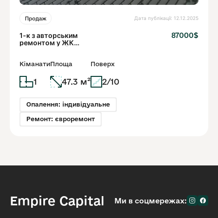
Дата публікації: 12.12.2025
Продаж
1-к з авторським
87000$
ремонтом у ЖК
Residence R2 | Панорамні
вікна
Кіманати
Площа
Поверх
1
47.3 м²
2/10
Опалення: індивідуальне
Ремонт: євроремонт
Empire Capital
Ми в соцмережах: