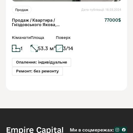
Дата публікації: 18.03.2024
Продаж
Продаж / Квартира /
77000$
Гніздовського Якова,
Залізничний район, Львів
Кіманати
Площа
Поверх
1
53.3 м²
3/14
Опалення: індивідуальне
Ремонт: без ремонту
Empire Capital
Ми в соцмережах: