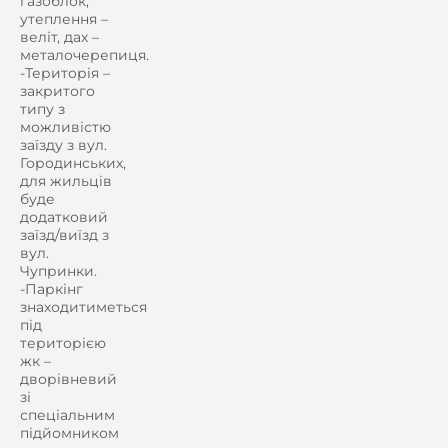
газоблок,
утеплення –
веліт, дах –
металочерепиця.
-Територія –
закритого
типу з
можливістю
заїзду з вул.
Городинських,
для жильців
буде
додатковий
заїзд/виїзд з
вул.
Чупринки.
-Паркінг
знаходитиметься
під
територією
жк –
дворівневий
зі
спеціальним
підйомником