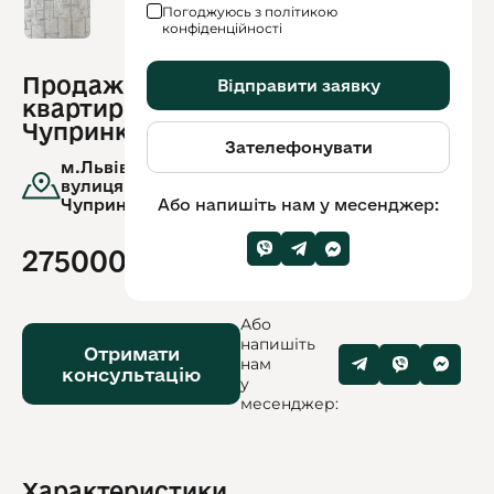
Погоджуюсь з політикою
конфіденційності
Продаж
Відправити заявку
ID
квартири вул.
обʼєкту:
9936
Чупринки
Зателефонувати
м.Львів,
вулиця.Генерала
Або напишіть нам у месенджер:
Чупринки
275000$
Або
напишіть
Отримати
нам
консультацію
у
месенджер:
Характеристики