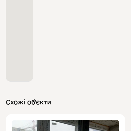
Схожі обʼєкти