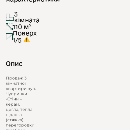
3
кімната
110 м²
Поверх
1/5
Опис
Продаж 3
кімнатної
квартири,вул.
Чупринки
-Стіни –
керам.
цегла, тепла
підлога
(стяжка),
перегородки