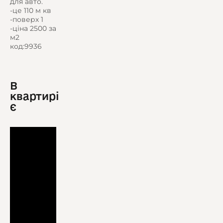
для авто.
-це 110 м кв
-поверх 1
-ціна 2500 за
м2
код:9936
В
квартирі
є