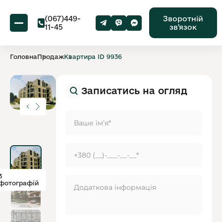
(067)449-
Зворотній
11-45
звʼязок
Головна
Продаж
Квартира ID 9936
Записатись на огляд
3
фотографій