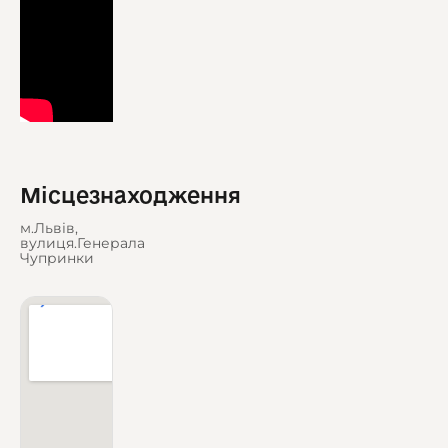
Місцезнаходження
м.Львів,
вулиця.Генерала
Чупринки