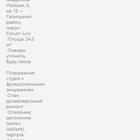
Люльки, 5,
кв. 13 —
Галицький
район,
поруч
Forum Lviv
️ Площа: 24.5
м²
️ Поверх:
уточніть,
будь ласка
Планування:
студія з
функціональним
зонуванням
️ Стан:
дизайнерський
ремонт
️ Опалення:
автономне
(котел
Vaillant),
підігрів