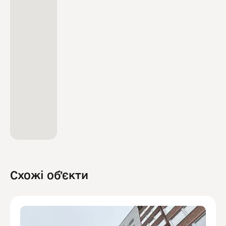
Схожі обʼєкти