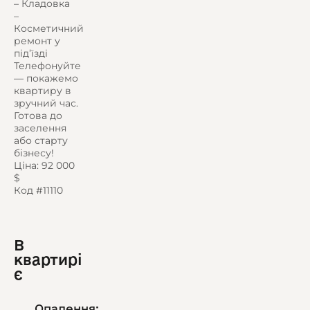
– Кладовка
–
Косметичний
ремонт у
під’їзді
Телефонуйте
— покажемо
квартиру в
зручний час.
Готова до
заселення
або старту
бізнесу!
Ціна: 92 000
$
Код #11110
В
квартирі
є
Опалення: