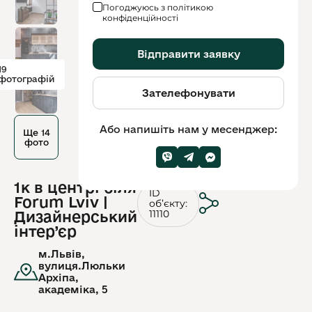
Погоджуюсь з політикою
конфіденційності
Відправити заявку
19
фотографій
Зателефонувати
Або напишіть нам у месенджер:
Ще 14
фото
1к в центрі біля
ID
Forum Lviv |
обʼєкту:
11110
Дизайнерський
інтер’єр
м.Львів,
вулиця.Люльки
Архіпа,
академіка, 5