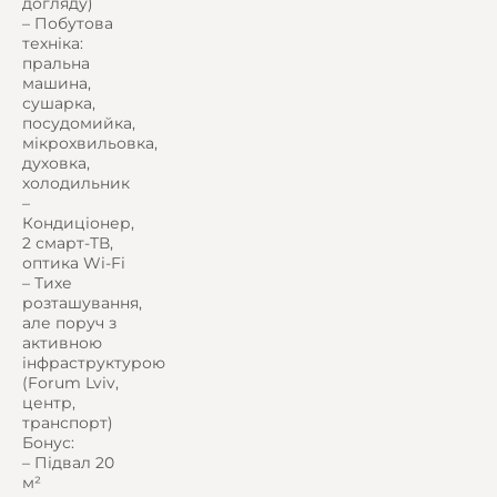
догляду)
– Побутова
техніка:
пральна
машина,
сушарка,
посудомийка,
мікрохвильовка,
духовка,
холодильник
–
Кондиціонер,
2 смарт-ТВ,
оптика Wi-Fi
– Тихе
розташування,
але поруч з
активною
інфраструктурою
(Forum Lviv,
центр,
транспорт)
Бонус:
– Підвал 20
м²