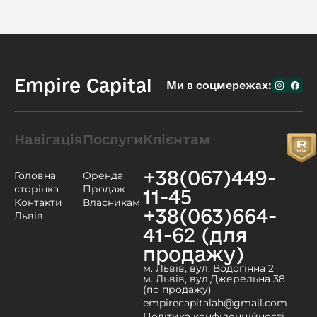
Empire Capital
Ми в соцмережах:
Навігація
Послуги
Клієнтам
+38(067)449-
Головна
Оренда
сторінка
Продаж
11-45
Контакти
Власникам
+38(063)664-
Львів
41-62 (для
продажу)
м. Львів, вул. Водогінна 2
м. Львів, вул.Джерельна 38
(по продажу)
empirecapitalah@gmail.com
Політика конфіденційності