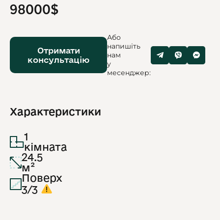
98000$
Або
напишіть
Отримати
нам
консультацію
у
месенджер:
Характеристики
1
кімната
24.5
м²
Поверх
3/3