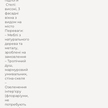
підлоги
️ Стелі:
високі, 3
фасадні
вікна з
видом на
місто
Переваги:
– Меблі з
натурального
дерева та
металу,
зроблені на
замовлення
– Тропічний
душ,
мармуровий
умивальник,
стіна-скеля
–
Озеленення
інтер’єру
(флораріуми,
не
потребують