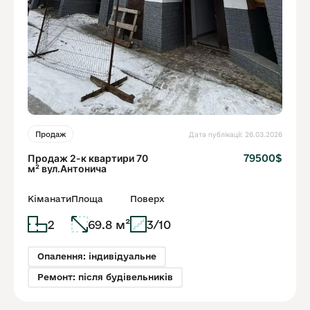
Дата публікації: 26.03.2026
Продаж
Продаж 2-к квартири 70
79500$
м² вул.Антонича
Кіманати
Площа
Поверх
2
69.8 м²
3/10
Опалення: індивідуальне
Ремонт: після будівельників