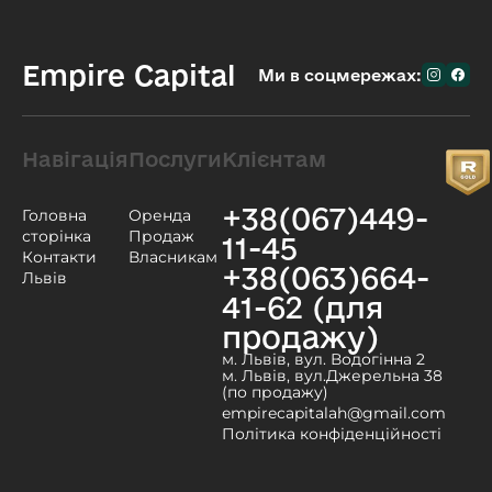
Empire Capital
Ми в соцмережах:
Навігація
Послуги
Клієнтам
+38(067)449-
Головна
Оренда
сторінка
Продаж
11-45
Контакти
Власникам
+38(063)664-
Львів
41-62 (для
продажу)
м. Львів, вул. Водогінна 2
м. Львів, вул.Джерельна 38
(по продажу)
empirecapitalah@gmail.com
Політика конфіденційності