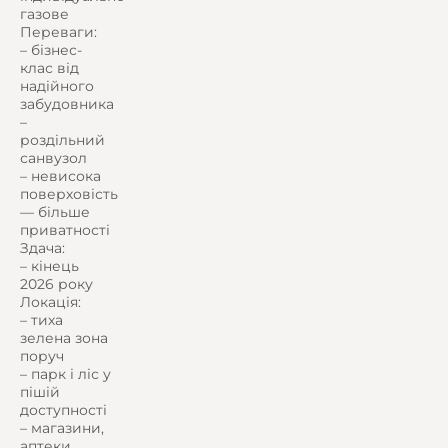
газове
Переваги:
– бізнес-
клас від
надійного
забудовника
–
роздільний
санвузол
– невисока
поверховість
— більше
приватності
Здача:
– кінець
2026 року
Локація:
– тиха
зелена зона
поруч
– парк і ліс у
пішій
доступності
– магазини,
аптеки,