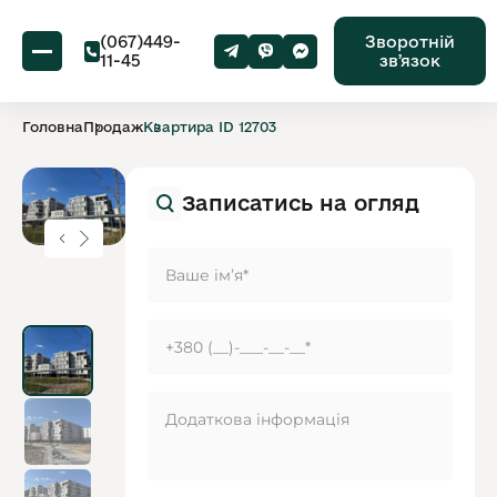
(067)449-
Зворотній
11-45
звʼязок
Головна
Продаж
Квартира ID 12703
Записатись на огляд