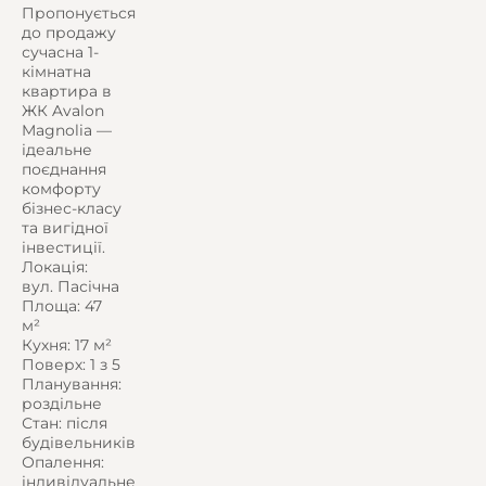
Пропонується
до продажу
сучасна 1-
кімнатна
квартира в
ЖК Avalon
Magnolia —
ідеальне
поєднання
комфорту
бізнес-класу
та вигідної
інвестиції.
Локація:
вул. Пасічна
Площа: 47
м²
Кухня: 17 м²
Поверх: 1 з 5
Планування:
роздільне
Стан: після
будівельників
Опалення:
індивідуальне