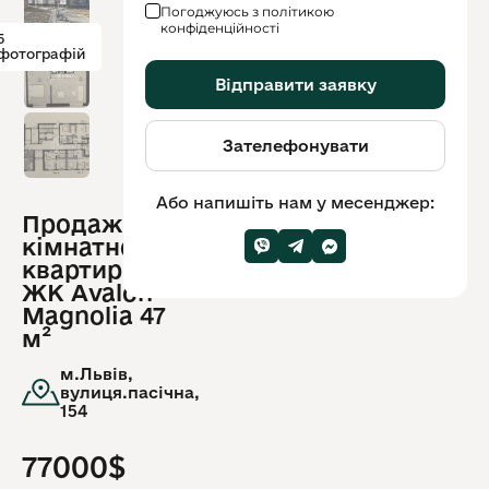
Погоджуюсь з політикою
конфіденційності
5
фотографій
Відправити заявку
Зателефонувати
Або напишіть нам у месенджер:
Продаж 1-
ID
кімнатної
обʼєкту:
12703
квартири в
ЖК Avalon
Magnolia 47
м²
м.Львів,
вулиця.пасічна,
154
77000$