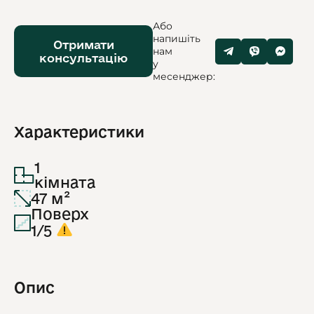
Або
напишіть
Отримати
нам
консультацію
у
месенджер:
Характеристики
1
кімната
47 м²
Поверх
1/5
Опис