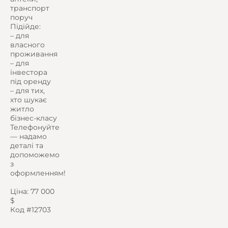
транспорт
поруч
Підійде:
– для
власного
проживання
– для
інвестора
під оренду
– для тих,
хто шукає
житло
бізнес-класу
Телефонуйте
— надамо
деталі та
допоможемо
з
оформленням!
Ціна: 77 000
$
Код #12703