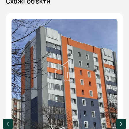
Схожі обʼєкти