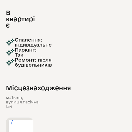
В
квартирі
є
Опалення:
індивідуальне
Паркінг:
Так
Ремонт: після
будівельників
Місцезнаходження
м.Львів,
вулиця.пасічна,
154