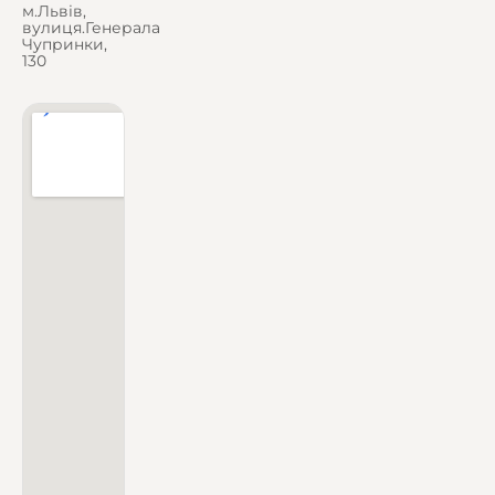
м.Львів,
вулиця.Генерала
Чупринки,
130