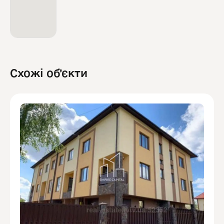
Схожі обʼєкти