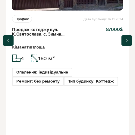
Дата публікації: 07.11.2024
Продаж
Продаж котеджу вул.
87000$
К.Святослава, с. Зимна
Вода
Кіманати
Площа
4
160 м²
Опалення: індивідуальне
Ремонт: без ремонту
Тип будинку: Коттедж