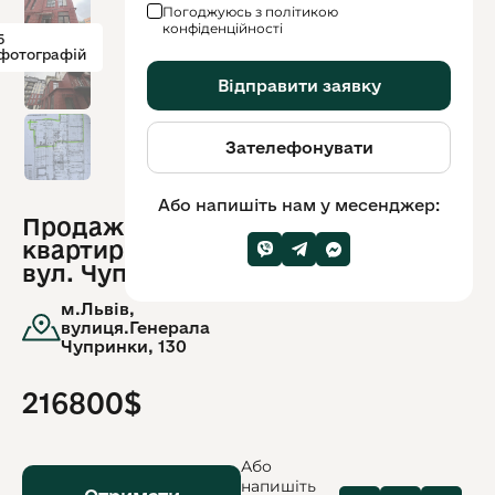
Погоджуюсь з політикою
конфіденційності
5
фотографій
Відправити заявку
Зателефонувати
Або напишіть нам у месенджер:
Продаж
ID
квартири по
обʼєкту:
9369
вул. Чупринки
м.Львів,
вулиця.Генерала
Чупринки, 130
216800$
Або
напишіть