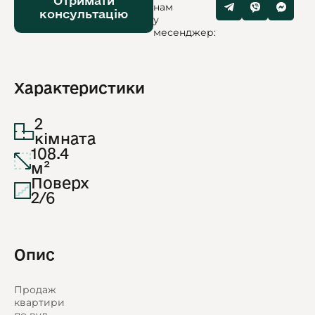
Отримати
нам
консультацію
у
месенджер:
Характеристики
2
кімната
108.4
м²
Поверх
2/6
Опис
Продаж
квартири