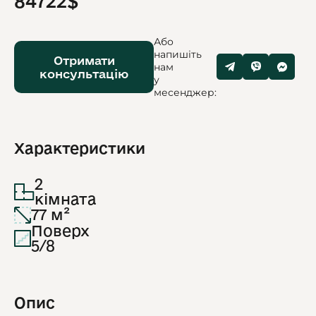
84722$
Або
напишіть
Отримати
нам
консультацію
у
месенджер:
Характеристики
2
кімната
77 м²
Поверх
5/8
Опис