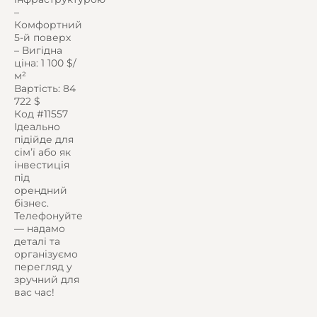
–
Комфортний
5-й поверх
– Вигідна
ціна: 1 100 $/
м²
Вартість: 84
722 $
Код #11557
Ідеально
підійде для
сім’ї або як
інвестиція
під
орендний
бізнес.
Телефонуйте
— надамо
деталі та
організуємо
перегляд у
зручний для
вас час!