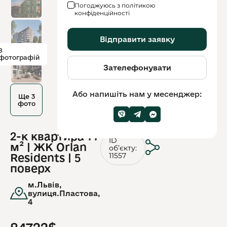
Погоджуюсь з політикою
конфіденційності
Відправити заявку
8
фотографій
Зателефонувати
Або напишіть нам у месенджер:
Ще 3
фото
2-к квартира 77
ID
м² | ЖК Orlan
обʼєкту:
11557
Residents | 5
поверх
м.Львів,
вулиця.Пластова,
4