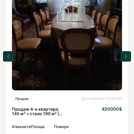
Дата публікації: 29.08.2025
Продаж
Продаж 4-к квартира
420000$
145 м² + стрих 190 м² |
вул. Листопадового Чину
Кіманати
Площа
Поверх