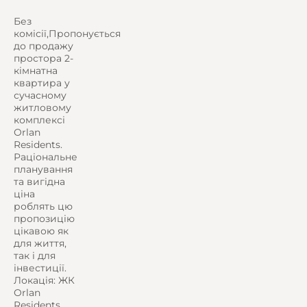
Без
комісії,Пропонується
до продажу
простора 2-
кімнатна
квартира у
сучасному
житловому
комплексі
Orlan
Residents.
Раціональне
планування
та вигідна
ціна
роблять цю
пропозицію
цікавою як
для життя,
так і для
інвестиції.
Локація: ЖК
Orlan
Residents,