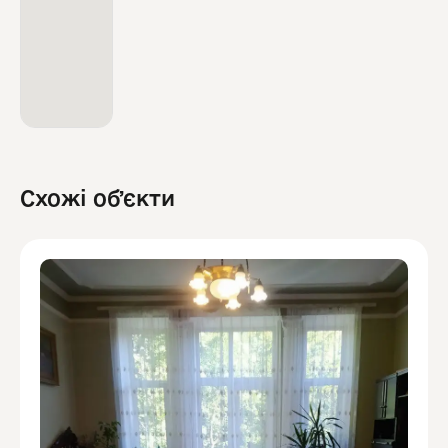
Схожі обʼєкти