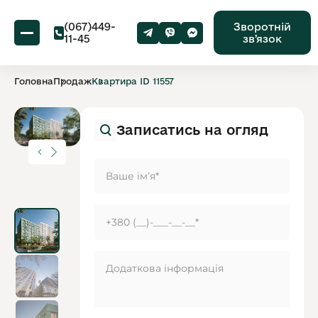
(067)449-
Зворотній
11-45
звʼязок
Головна
Продаж
Квартира ID 11557
Записатись на огляд