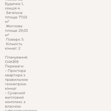
Будинок 1,
секція 4
️ Загальна
площа: 77,02
м²
️ Житлова
площа: 29,03
м²
️ Поверх: 5
️ Кількість
кімнат: 2
Планування:
О4КВ19
Переваги:
– Простора
квартира з
правильною
геометрією
кімнат
– Сучасний
житловий
комплекс з
власною
інфраструктурою