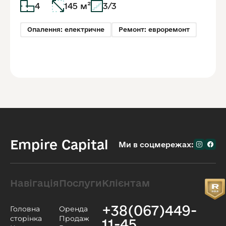
4
145 м²
3/3
Опалення: електричне
Ремонт: евроремонт
Empire Capital
Ми в соцмережах:
Навігація
Послуги
Клієнтам
+38(067)449-
Головна
Оренда
сторінка
Продаж
11-45