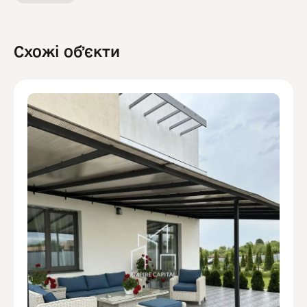
Схожі обʼєкти