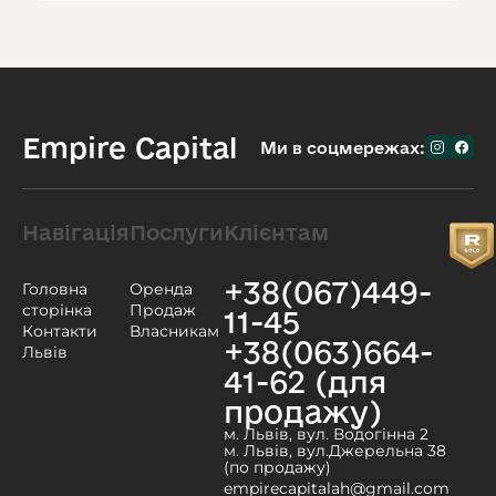
Empire Capital
Ми в соцмережах:
Навігація
Послуги
Клієнтам
+38(067)449-
Головна
Оренда
сторінка
Продаж
11-45
Контакти
Власникам
+38(063)664-
Львів
41-62 (для
продажу)
м. Львів, вул. Водогінна 2
м. Львів, вул.Джерельна 38
(по продажу)
empirecapitalah@gmail.com