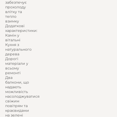
забезпечує
прохолоду
влітку та
тепло
взимку
Додаткові
характеристики:
Камін у
вітальні
Кухня з
натурального
дерева
Дорогі
матеріали у
всьому
ремонті
Два
балкони, що
надають
можливість
насолоджуватися
свіжим
повітрям та
краєвидами
на зелені