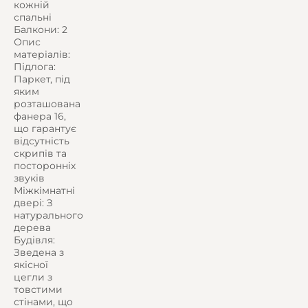
кожній
спальні
Балкони: 2
Опис
матеріалів:
Підлога:
Паркет, під
яким
розташована
фанера 16,
що гарантує
відсутність
скрипів та
посторонніх
звуків
Міжкімнатні
двері: З
натурального
дерева
Будівля:
Зведена з
якісної
цегли з
товстими
стінами, що