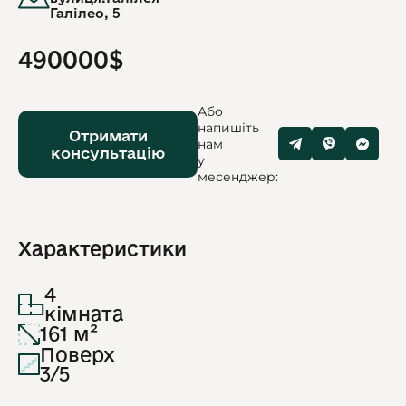
Галілео, 5
490000$
Або
напишіть
Отримати
нам
консультацію
у
месенджер:
Характеристики
4
кімната
161 м²
Поверх
3/5