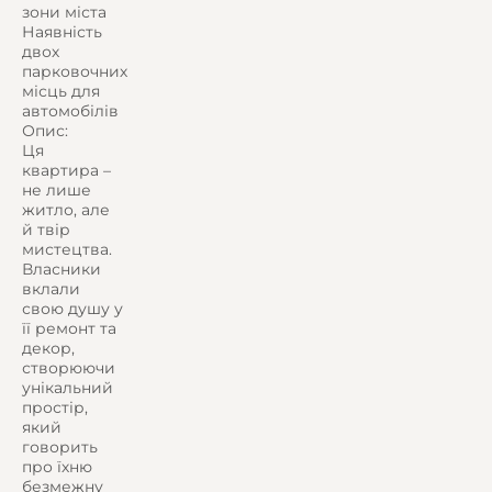
зони міста
Наявність
двох
парковочних
місць для
автомобілів
Опис:
Ця
квартира –
не лише
житло, але
й твір
мистецтва.
Власники
вклали
свою душу у
її ремонт та
декор,
створюючи
унікальний
простір,
який
говорить
про їхню
безмежну