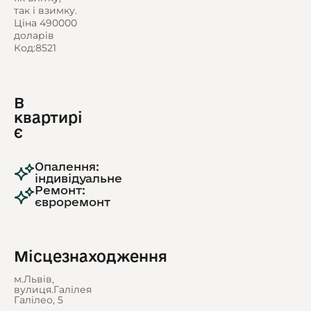
так і взимку.
Ціна 490000
доларів
Код:8521
В
квартирі
є
Опалення:
індивідуальне
Ремонт:
євроремонт
Місцезнаходження
м.Львів,
вулиця.Галілея
Галілео, 5