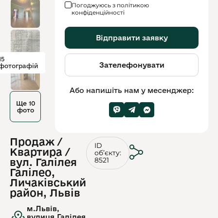
Погоджуюсь з політикою
конфіденційності
Відправити заявку
15
Зателефонувати
фотографій
Або напишіть нам у месенджер:
Ще 10
фото
Продаж /
ID
Квартира /
обʼєкту:
8521
вул. Галілея
Галілео,
Личаківський
район, Львів
м.Львів,
вулиця.Галілея