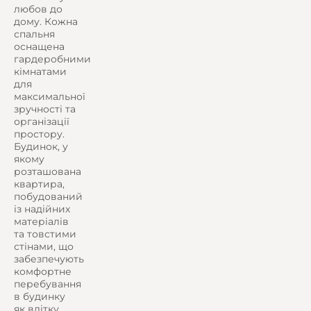
любов до
дому. Кожна
спальня
оснащена
гардеробними
кімнатами
для
максимальної
зручності та
організації
простору.
Будинок, у
якому
розташована
квартира,
побудований
із надійних
матеріалів
та товстими
стінами, що
забезпечують
комфортне
перебування
в будинку
як влітку,