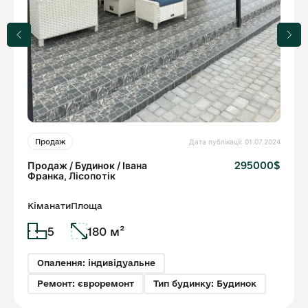
Дата публікації: 01.07.2024
Продаж
Продаж / Будинок / Івана
295000$
Франка, Лісопотік
Кіманати
Площа
5
180 м²
Опалення: індивідуальне
Ремонт: євроремонт
Тип будинку: Будинок