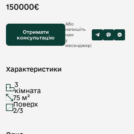
150000€
Або
напишіть
Отримати
нам
консультацію
у
месенджер:
Характеристики
3
кімната
75 м²
Поверх
2/3