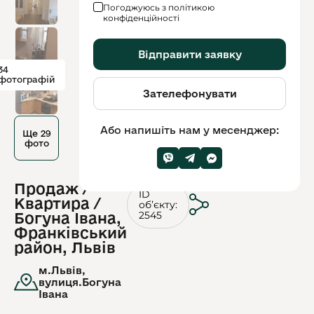
Погоджуюсь з політикою
конфіденційності
Відправити заявку
34
фотографій
Зателефонувати
Або напишіть нам у месенджер:
Ще 29
фото
Продаж /
ID
Квартира /
обʼєкту:
2545
Богуна Івана,
Франківський
район, Львів
м.Львів,
вулиця.Богуна
Івана