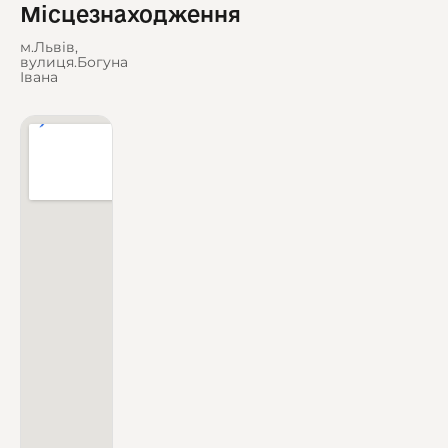
Місцезнаходження
м.Львів,
вулиця.Богуна
Івана