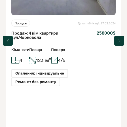
Дата публікації: 27.03.2024
Продаж
Продаж 4 кім квартири
258000$
вул.Чорновола
Кіманати
Площа
Поверх
4
123 м²
4/5
Опалення: індивідуальне
Ремонт: без ремонту