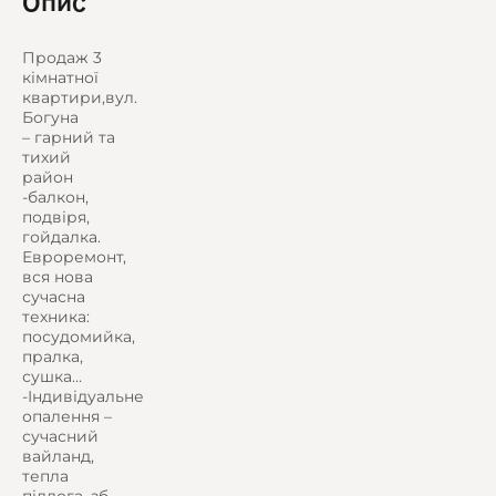
Опис
Продаж 3
кімнатної
квартири,вул.
Богуна
– гарний та
тихий
район
-балкон,
подвіря,
гойдалка.
Евроремонт,
вся нова
сучасна
техника:
посудомийка,
пралка,
сушка…
-Індивідуальне
опалення –
сучасний
вайланд,
тепла