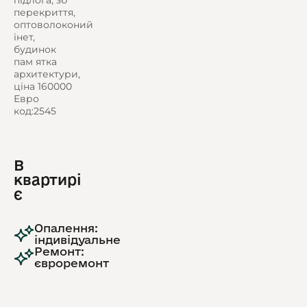
підлога, зб
перекриття,
оптоволоконий
інет,
будинок
пам ятка
архитектури,
ціна 160000
Евро
код:2545
В
квартирі
є
Опалення:
індивідуальне
Ремонт:
євроремонт