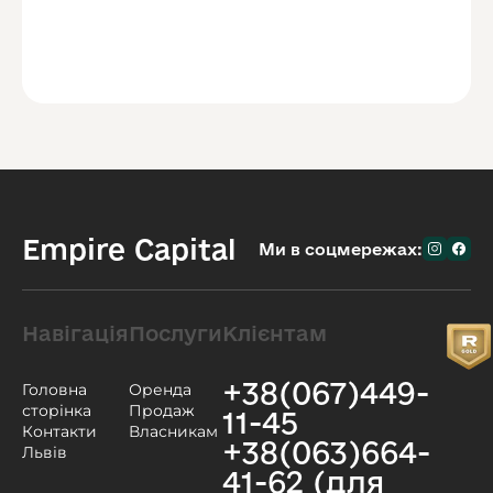
Empire Capital
Ми в соцмережах:
Навігація
Послуги
Клієнтам
+38(067)449-
Головна
Оренда
сторінка
Продаж
11-45
Контакти
Власникам
+38(063)664-
Львів
41-62 (для