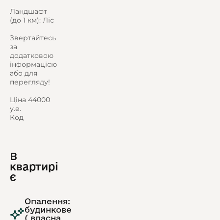
Ландшафт
(до 1 км): Ліс
Звертайтесь
за
додатковою
інформацією
або для
перегляду!
Ціна 44000
у.е.
Код
В
квартирі
є
Опалення:
будинкове
( власна