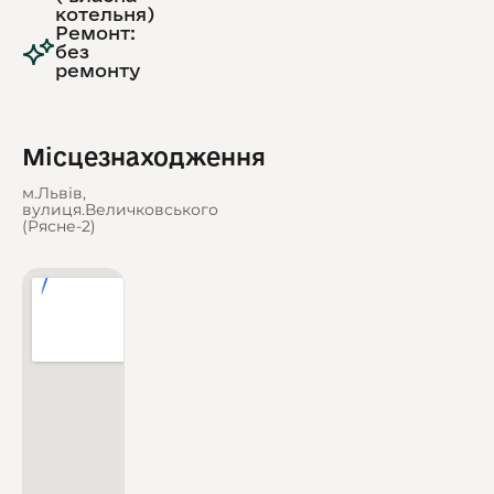
котельня)
Ремонт:
без
ремонту
Місцезнаходження
м.Львів,
вулиця.Величковського
(Рясне-2)