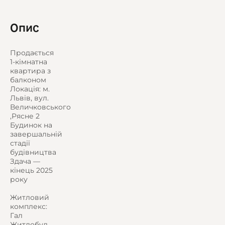
Опис
Продається
1-кімнатна
квартира з
балконом
Локація: м.
Львів, вул.
Величковського
,Рясне 2
Будинок на
завершальній
стадії
будівництва
Здача —
кінець 2025
року
Житловий
комплекс:
Гал
Житлобуд