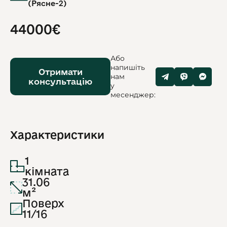
(Рясне-2)
44000€
Або
напишіть
Отримати
нам
консультацію
у
месенджер:
Характеристики
1
кімната
31.06
м²
Поверх
11/16