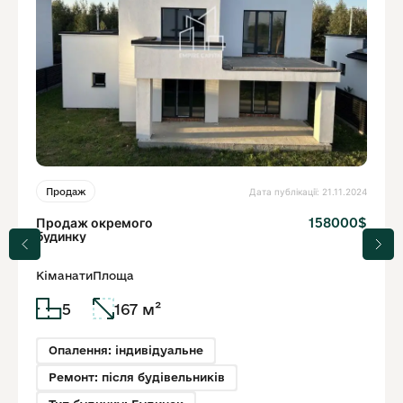
Дата публікації: 21.11.2024
Продаж
Продаж окремого
158000$
будинку
Кіманати
Площа
5
167 м²
Опалення: індивідуальне
Ремонт: після будівельників