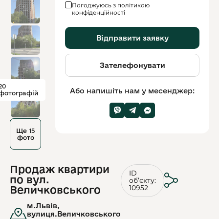
Погоджуюсь з політикою
конфіденційності
Відправити заявку
Зателефонувати
20
Або напишіть нам у месенджер:
фотографій
Ще 15
фото
Продаж квартири
ID
по вул.
обʼєкту:
10952
Величковського
м.Львів,
вулиця.Величковського