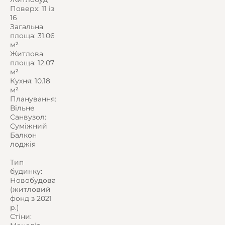
Поверх: 11 із
16
Загальна
площа: 31.06
м²
Житлова
площа: 12.07
м²
Кухня: 10.18
м²
Планування:
Вільне
Санвузол:
Суміжний
Балкон
лоджія
Тип
будинку:
Новобудова
(житловий
фонд з 2021
р.)
Стіни: