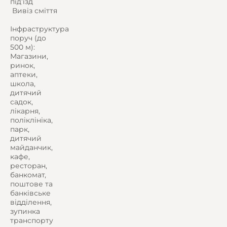
під’їзд
️ Вивіз сміття
Інфраструктура
поруч (до
500 м):
Магазини,
ринок,
аптеки,
школа,
дитячий
садок,
лікарня,
поліклініка,
парк,
дитячий
майданчик,
кафе,
ресторан,
банкомат,
поштове та
банківське
відділення,
зупинка
транспорту