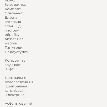
Моноліт
Клас житла:
Комфорт
Опалення:
Власна
котельня
Стан: Під
чистову
обробку
Меблі: Без
меблів
Тип угоди:
Переуступка
Комфорт та
зручності:
️ Ліфт
Центральне
водопостачання
️ Центральна
каналізація
️ Електрика
Асфальтований