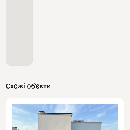
Схожі обʼєкти