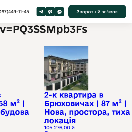
067)449-11-45
Зворотній звʼязок
h?v=PQ3SSMpb3Fs
в
2-к квартира в
8 м² |
Брюховичах | 87 м² |
обудова
Нова, простора, тиха
локація
105 276,00
₴