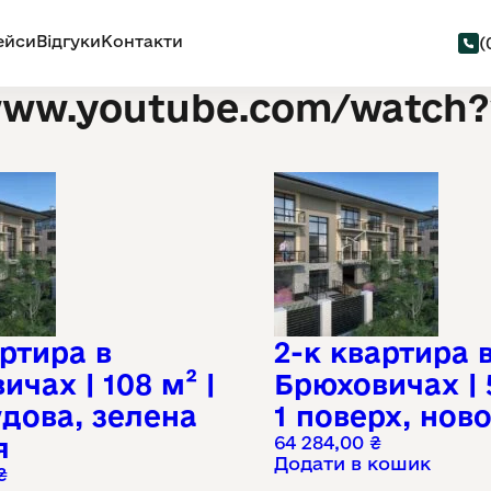
ейси
Відгуки
Контакти
(
//www.youtube.com/watc
артира в
2-к квартира 
чах | 108 м² |
Брюховичах | 5
дова, зелена
1 поверх, нов
я
64 284,00
₴
Додати в кошик
₴