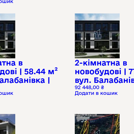
кошик
атна в
2-кімнатна в
ові | 58.44 м²
новобудові | 7
Балабанівка |
вул. Балабанів
92 448,00
₴
кошик
Додати в кошик