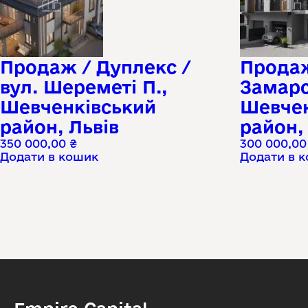
Продаж / Дуплекс /
Продаж
вул. Шереметі П.,
Замарс
Шевченківський
Шевчен
район, Львів
район,
350 000,00
₴
300 000,0
Додати в кошик
Додати в 