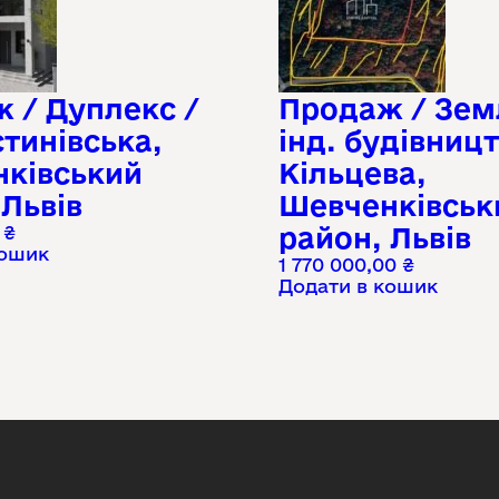
 / Дуплекс /
Продаж / Зем
тинівська,
інд. будівницт
ківський
Кільцева,
 Львів
Шевченківськ
0
₴
район, Львів
кошик
1 770 000,00
₴
Додати в кошик