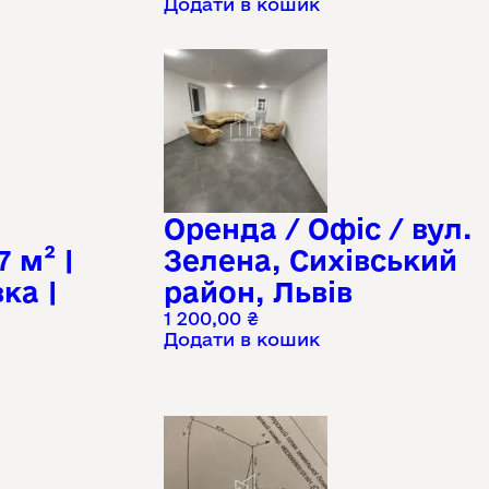
Додати в кошик
Оренда / Офіс / вул.
7 м² |
Зелена, Сихівський
ка |
район, Львів
1 200,00
₴
Додати в кошик