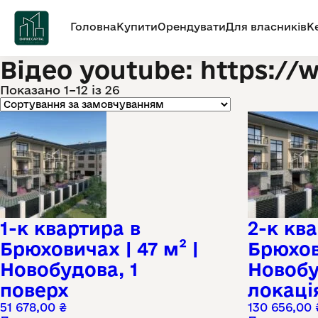
Головна
Купити
Орендувати
Для власників
К
Відео youtube: https:
Показано 1–12 із 26
1-к квартира в
2-к кв
Брюховичах | 47 м² |
Брюхови
Новобудова, 1
Новобу
поверх
локаці
51 678,00
₴
130 656,00