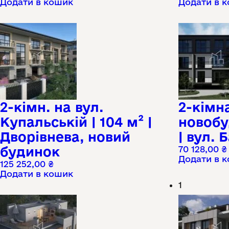
Додати в кошик
Додати в 
2-кімн. на вул.
2-кімн
Купальській | 104 м² |
новобуд
Дворівнева, новий
| вул. 
будинок
70 128,00
₴
Додати в 
125 252,00
₴
Додати в кошик
1