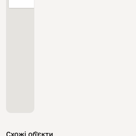
Схожі обʼєкти