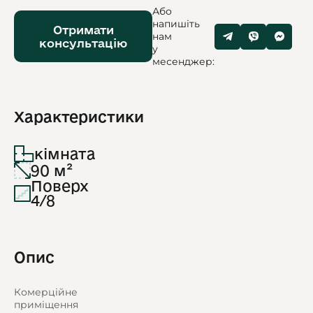
Або
напишіть
Отримати
нам
консультацію
у
месенджер:
Характеристики
кімната
90 м²
Поверх
4/8
Опис
Комерційне
приміщення