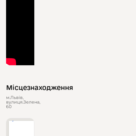
Місцезнаходження
м.Львів,
вулиця.Зелена,
60