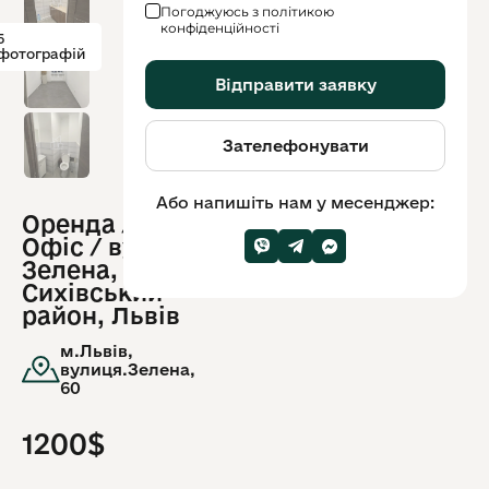
Погоджуюсь з політикою
конфіденційності
5
фотографій
Відправити заявку
Зателефонувати
Або напишіть нам у месенджер:
Оренда /
ID
Офіс / вул.
обʼєкту:
5602
Зелена,
Сихівський
район, Львів
м.Львів,
вулиця.Зелена,
60
1200$