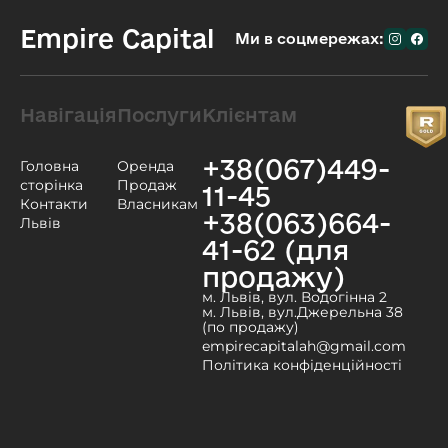
Empire Capital
Ми в соцмережах:
Навігація
Послуги
Клієнтам
+38(067)449-
Головна
Оренда
сторінка
Продаж
11-45
Контакти
Власникам
+38(063)664-
Львів
41-62 (для
продажу)
м. Львів, вул. Водогінна 2
м. Львів, вул.Джерельна 38
(по продажу)
empirecapitalah@gmail.com
Політика конфіденційності