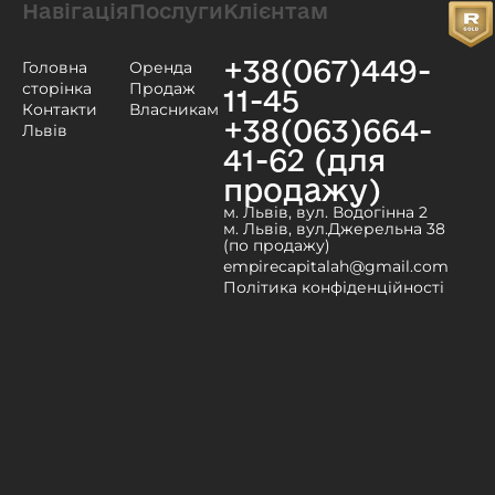
Навігація
Послуги
Клієнтам
+38(067)449-
Головна
Оренда
сторінка
Продаж
11-45
Контакти
Власникам
+38(063)664-
Львів
41-62 (для
продажу)
м. Львів, вул. Водогінна 2
м. Львів, вул.Джерельна 38
(по продажу)
empirecapitalah@gmail.com
Політика конфіденційності