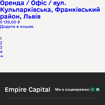
Оренда / Офіс / вул.
Кульпарківська, Франківський
район, Львів
9 139,00
₴
Додати в кошик
1
2
3
4
→
Empire Capital
Ми в соцмережах: