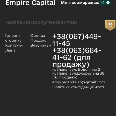
Empire Capital
Ми в соцмережах:
Навігація
Послуги
Клієнтам
+38(067)449-
Головна
Оренда
сторінка
Продаж
11-45
Контакти
Власникам
+38(063)664-
Львів
41-62 (для
продажу)
м. Львів, вул. Водогінна 2
м. Львів, вул.Джерельна 38
(по продажу)
empirecapitalah@gmail.com
Політика конфіденційності