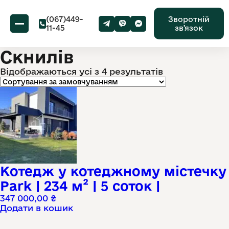
(067)449-
Зворотній
11-45
звʼязок
Скнилів
Відображаються усі з 4 результатів
Котедж у котеджному містечку
Park | 234 м² | 5 соток |
347 000,00
₴
Додати в кошик