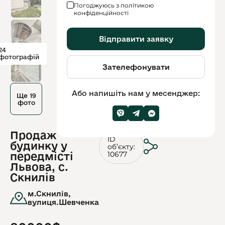
Погоджуюсь з політикою
конфіденційності
Відправити заявку
24
фотографій
Зателефонувати
Або напишіть нам у месенджер:
Ще 19
фото
Продаж
ID
будинку у
обʼєкту:
10677
передмісті
Львова, с.
Скнилів
м.Скнилів,
вулиця.Шевченка