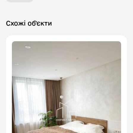
Схожі обʼєкти