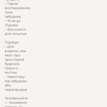
– Гарне
розташування,
тиха
забудова
– 10 хв до
Львова
– Без комісії
для покупця
Підійде:
– Для
родини, яка
мріє про
просторий
будинок
поруч з
містом
– Інвестору
під забудову
або
перепродаж
Телефонуйте
— покажемо
ділянку та