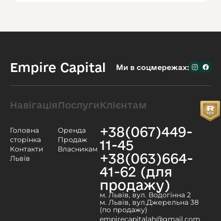
Empire Capital
Ми в соцмережах:
Навігація
Послуги
Клієнтам
+38(067)449-
Головна
Оренда
сторінка
Продаж
11-45
Контакти
Власникам
+38(063)664-
Львів
41-62 (для
продажу)
м. Львів, вул. Водогінна 2
м. Львів, вул.Джерельна 38
(по продажу)
empirecapitalah@gmail.com