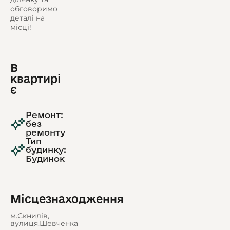
обговоримо
деталі на
місці!
В
квартирі
є
Ремонт:
без
ремонту
Тип
будинку:
Будинок
Місцезнаходження
м.Скнилів,
вулиця.Шевченка