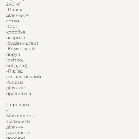
240 м²
-Площа
ділянки: 4
сотки
-Стан:
коробка
накрита
(будівництво)
-Комунікації:
поруч
(світло,
вода, газ)
-Під’їзд:
асфальтований
-Форма
ділянки:
правильна
Переваги:
–
Можливість
збільшити
ділянку
(сусідні на
продаж)