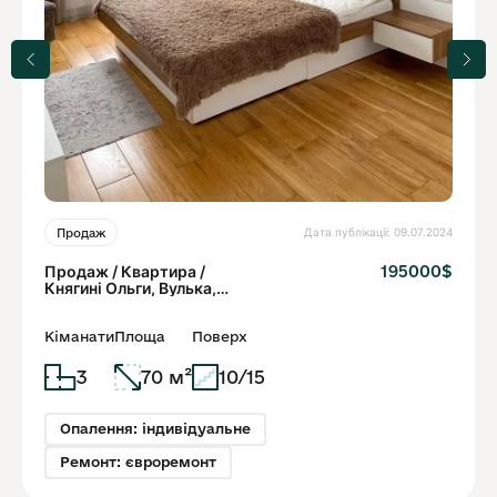
Дата публікації: 09.07.2024
Продаж
Продаж / Квартира /
195000$
Княгині Ольги, Вулька,
Львів
Кіманати
Площа
Поверх
3
70 м²
10/15
Опалення: індивідуальне
Ремонт: євроремонт