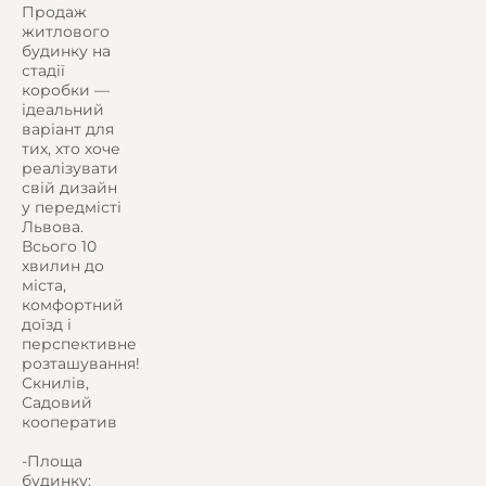
Продаж
житлового
будинку на
стадії
коробки —
ідеальний
варіант для
тих, хто хоче
реалізувати
свій дизайн
у передмісті
Львова.
Всього 10
хвилин до
міста,
комфортний
доїзд і
перспективне
розташування!
Скнилів,
Садовий
кооператив
-Площа
будинку: