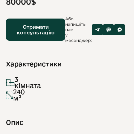
80000$
Або
напишіть
Отримати
нам
консультацію
у
месенджер:
Характеристики
3
кімната
240
м²
Опис