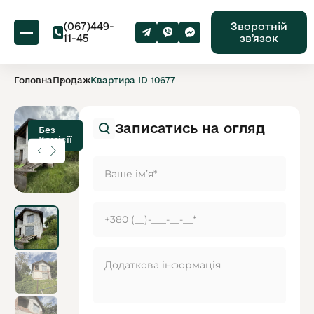
(067)449-
Зворотній
11-45
звʼязок
Головна
Продаж
Квартира ID 10677
Записатись на огляд
Без
Комісії