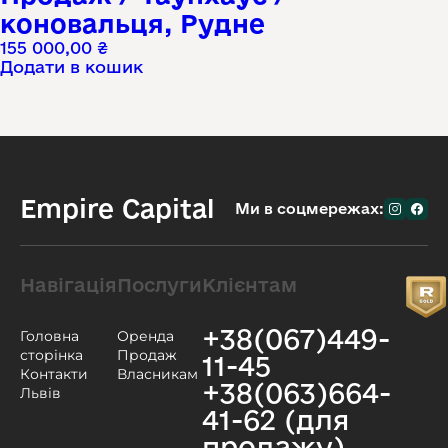
коновальця, Рудне
155 000,00
₴
Додати в кошик
Empire Capital
Ми в соцмережах:
Навігація
Послуги
Клієнтам
+38(067)449-
Головна
Оренда
сторінка
Продаж
11-45
Контакти
Власникам
+38(063)664-
Львів
41-62 (для
продажу)