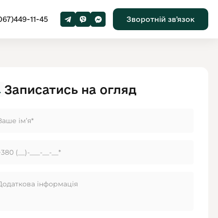
067)449-11-45
Зворотній звʼязок
Записатись на огляд