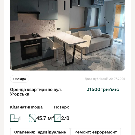
Дата публікації: 20.07.2026
Оренда
Оренда квартири по вул.
31500грн/міс
Угорська
Кіманати
Площа
Поверх
1
45.7 м²
2/8
Опалення: індивідуальне
Ремонт: евроремонт