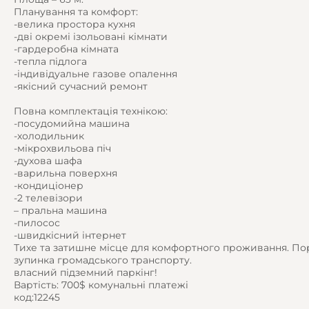
Планування та комфорт:
-велика простора кухня
-дві окремі ізольовані кімнати
-гардеробна кімната
-тепла підлога
-індивідуальне газове опалення
-якісний сучасний ремонт
Повна комплектація технікою:
-посудомийна машина
-холодильник
-мікрохвильова піч
-духова шафа
-варильна поверхня
-кондиціонер
-2 телевізори
– пральна машина
-пилосос
-швидкісний інтернет
Тихе та затишне місце для комфортного проживання. Пор
зупинка громадського транспорту.
власний підземний паркінг!
Вартість: 700$ комунальні платежі
код:12245