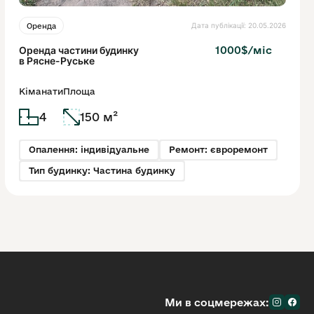
Дата публікації: 20.05.2026
Оренда
Оренда частини будинку
1000$/міс
в Рясне-Руське
Кіманати
Площа
4
150 м²
Опалення: індивідуальне
Ремонт: євроремонт
Тип будинку: Частина будинку
Ми в соцмережах: