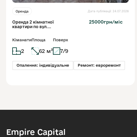
Дата публікації: 24.07.2026
Оренда
Оренда 2 кімнатної
25000грн/міс
квартири по вул.
Дж.вашингтона
Кіманати
Площа
Поверх
2
62 м²
7/9
Опалення: індивідуальне
Ремонт: евроремонт
Empire Capital