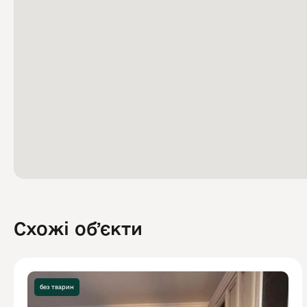
Схожі обʼєкти
без тварин