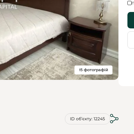
П
15 фотографій
ID обʼєкту: 12245