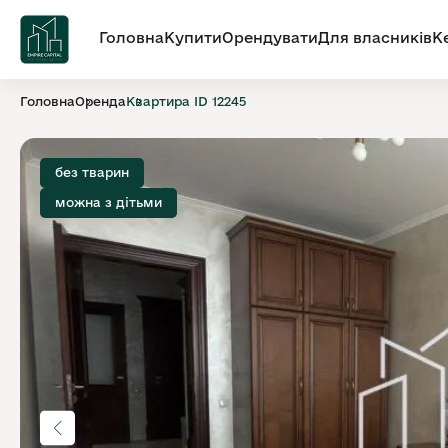
Головна
Купити
Орендувати
Для власників
К
Головна
Оренда
Квартира ID 12245
без тварин
можна з дітьми