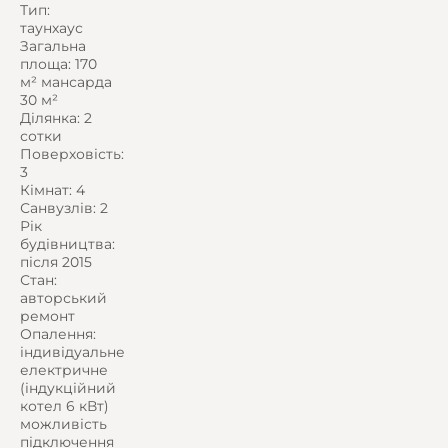
Тип:
таунхаус
Загальна
площа: 170
м² мансарда
30 м²
Ділянка: 2
сотки
Поверховість:
3
Кімнат: 4
Санвузлів: 2
Рік
будівництва:
після 2015
Стан:
авторський
ремонт
Опалення:
індивідуальне
електричне
(індукційний
котел 6 кВт)
можливість
підключення