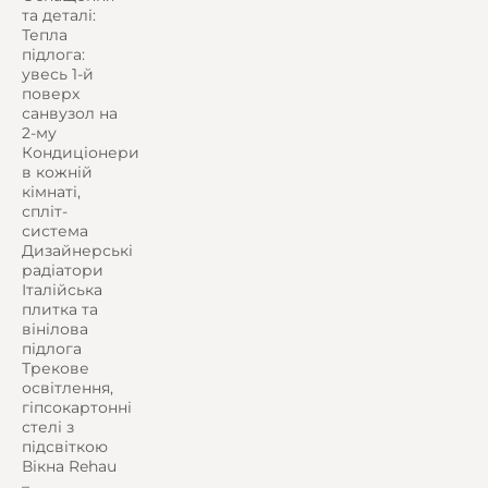
та деталі:
Тепла
підлога:
увесь 1-й
поверх
санвузол на
2-му
Кондиціонери
в кожній
кімнаті,
спліт-
система
Дизайнерські
радіатори
Італійська
плитка та
вінілова
підлога
Трекове
освітлення,
гіпсокартонні
стелі з
підсвіткою
Вікна Rehau
–