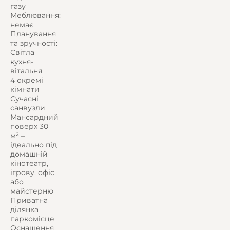
газу
Меблювання:
немає
Планування
та зручності:
Світла
кухня-
вітальня
4 окремі
кімнати
Сучасні
санвузли
Мансардний
поверх 30
м² –
ідеально під
домашній
кінотеатр,
ігрову, офіс
або
майстерню
Приватна
ділянка
паркомісце
Оснащення