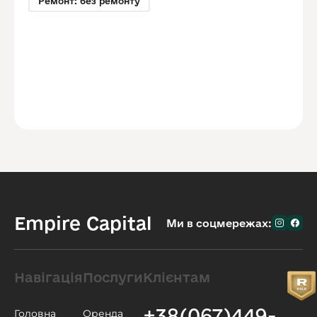
Ремонт: без ремонту
Empire Capital
Ми в соцмережах:
Навігація
Послуги
Клієнтам
+38(067)449-
Головна
Оренда