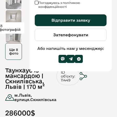
Погоджуюсь з політикою
конфіденційності
Відправити заявку
13
фотографій
Зателефонувати
Або напишіть нам у месенджер:
Ще 8
фото
Таунхаус із
ID
мансардою |
обʼєкту:
11449
Скнилівська,
Львів | 170 м²
м.Львів,
вулиця.Скнилівська
286000$