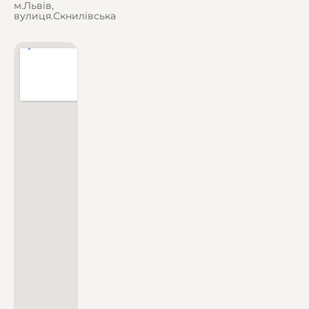
м.Львів,
вулиця.Скнилівська