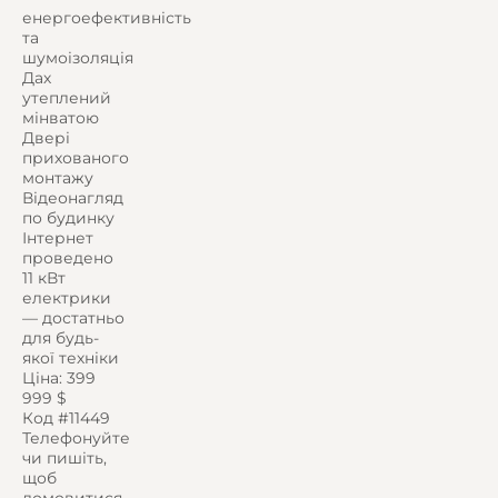
енергоефективність
та
шумоізоляція
Дах
утеплений
мінватою
Двері
прихованого
монтажу
Відеонагляд
по будинку
Інтернет
проведено
11 кВт
електрики
— достатньо
для будь-
якої техніки
Ціна: 399
999 $
Код #11449
Телефонуйте
чи пишіть,
щоб