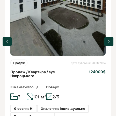
Дата публікації: 20.08.2024
Продаж
Продаж / Квартира / вул.
124000$
Навроцького
Володимира, Сихівський
район, Львів
Кіманати
Площа
Поверх
3
101 м²
2/3
Є оселя: Ні
Опалення: індивідуальне