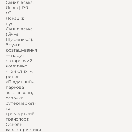
Скнилівська,
Львів | 170
м²
Локація:
вул.
Скнилівська
(бічна
Щирецької).
Зручне
розташування
— поруч
оздоровчий
комплекс
«Три Стихії»,
ринок
«Південний»,
паркова
зона, школи,
садочки,
супермаркети
та
громадський
транспорт.
Основні
характеристики: