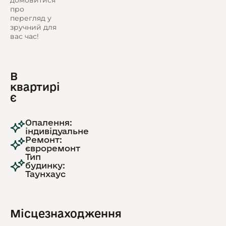
домовитися
про
перегляд у
зручний для
вас час!
В
квартирі
є
Опалення:
індивідуальне
Ремонт:
євроремонт
Тип
будинку:
Таунхаус
Місцезнаходження