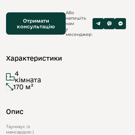
Або
напишіть
Отримати
нам
консультацію
у
месенджер:
Характеристики
4
кімната
170 м²
Опис
Таунхаус із
мансардою |