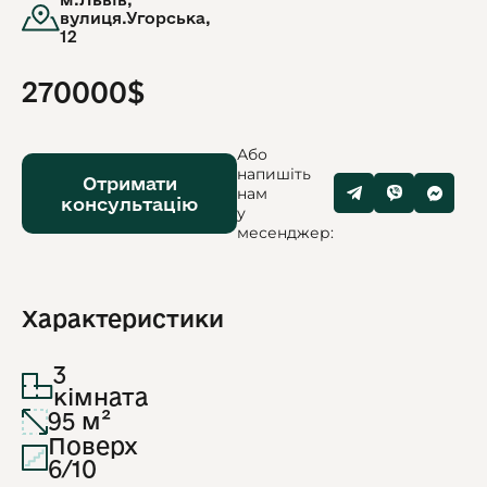
вулиця.Угорська,
12
270000$
Або
напишіть
Отримати
нам
консультацію
у
месенджер:
Характеристики
3
кімната
95 м²
Поверх
6/10