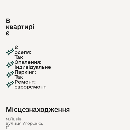
В
квартирі
є
Є
оселя:
Так
Опалення:
індивідуальне
Паркінг:
Так
Ремонт:
євроремонт
Місцезнаходження
м.Львів,
вулиця.Угорська,
12