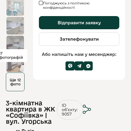
Погоджуюсь з політикою
конфіденційності
Відправити заявку
Зателефонувати
17
Або напишіть нам у месенджер:
фотографій
Ще 12
фото
3-кімнатна
ID
квартира в ЖК
обʼєкту:
9057
«Софіївка» |
вул. Угорська
м.Львів,