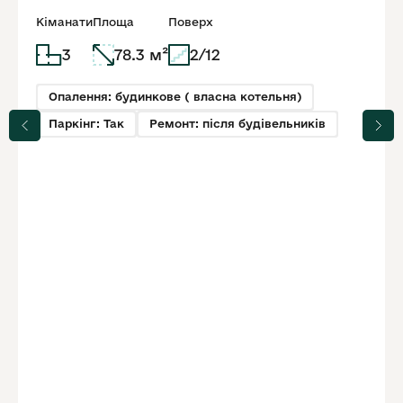
Кіманати
Площа
Поверх
3
78.3 м²
2/12
Опалення: будинкове ( власна котельня)
Паркінг: Так
Ремонт: після будівельників