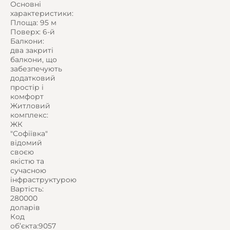
Основні
характеристики:
Площа: 95 м
Поверх: 6-й
Балкони:
два закриті
балкони, що
забезпечують
додатковий
простір і
комфорт
Житловий
комплекс:
ЖК
"Софіївка"
відомий
своєю
якістю та
сучасною
інфраструктурою
Вартість:
280000
доларів
Код
об’єкта:9057