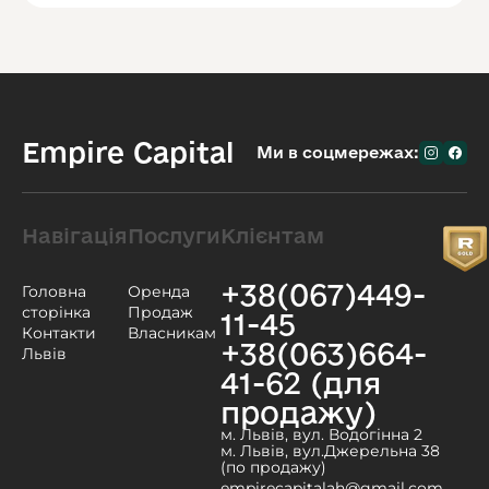
Empire Capital
Ми в соцмережах:
Навігація
Послуги
Клієнтам
+38(067)449-
Головна
Оренда
сторінка
Продаж
11-45
Контакти
Власникам
+38(063)664-
Львів
41-62 (для
продажу)
м. Львів, вул. Водогінна 2
м. Львів, вул.Джерельна 38
(по продажу)
empirecapitalah@gmail.com