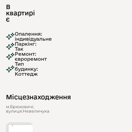
В
квартирі
є
Опалення:
індивідуальне
Паркінг:
Так
Ремонт:
євроремонт
Тип
будинку:
Коттедж
Місцезнаходження
м.Брюховичі,
вулиця.Невеличука