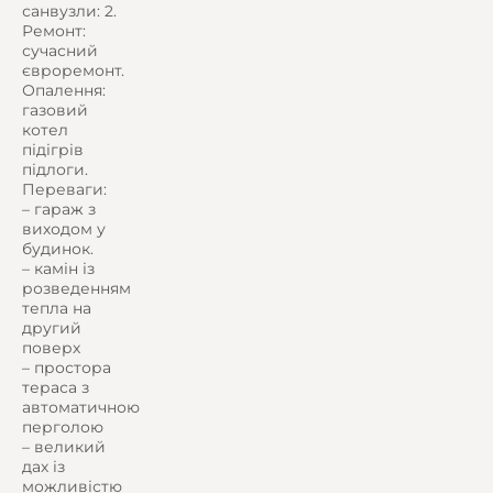
санвузли: 2.
Ремонт:
сучасний
євроремонт.
Опалення:
газовий
котел
підігрів
підлоги.
Переваги:
– гараж з
виходом у
будинок.
– камін із
розведенням
тепла на
другий
поверх
– простора
тераса з
автоматичною
перголою
– великий
дах із
можливістю