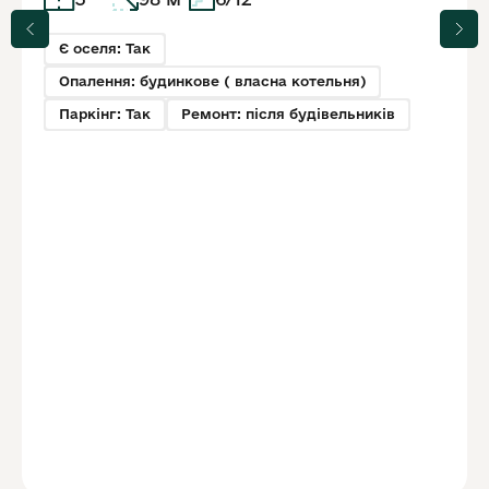
Є оселя: Так
Опалення: будинкове ( власна котельня)
Паркінг: Так
Ремонт: після будівельників