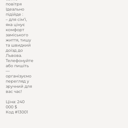
повітря
Ідеально
підійде :
– для сім’ї,
яка цінує
комфорт
заміського
життя, тишу
та швидкий
доїзд до
Львова.
Телефонуйте
або пишіть
—
організуємо
перегляд у
зручний для
вас час!
Ціна: 240
000 $
Код #13001