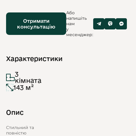
Або
напишіть
Отримати
нам
консультацію
у
месенджер:
Характеристики
3
кімната
143 м²
Опис
Стильний та
повністю