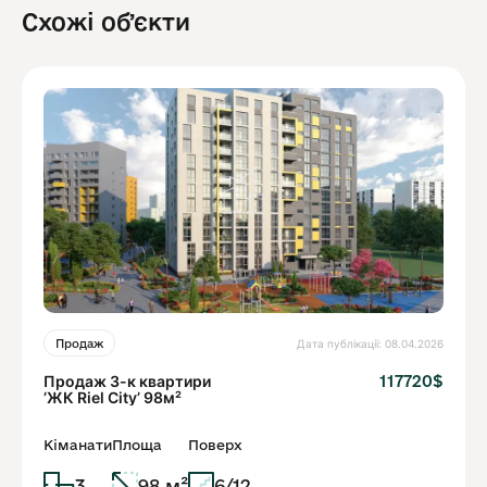
Схожі обʼєкти
Дата публікації: 08.04.2026
Продаж
Продаж 3-к квартири
117720$
ʼЖК Riel Cityʼ 98м²
Кіманати
Площа
Поверх
3
98 м²
6/12