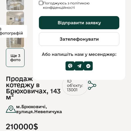
Погоджуюсь з політикою
конфіденційності
Відправити заявку
8
фотографій
Зателефонувати
Або напишіть нам у месенджер:
Ще 3
фото
Продаж
ID
котеджу в
обʼєкту:
13001
Брюховичах, 143
м²
м.Брюховичі,
вулиця.Невеличука
210000$