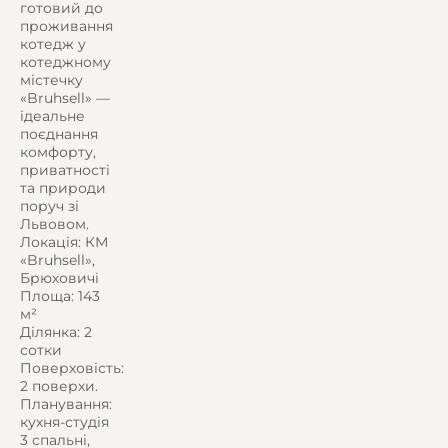
готовий до
проживання
котедж у
котеджному
містечку
«Bruhsell» —
ідеальне
поєднання
комфорту,
приватності
та природи
поруч зі
Львовом.
Локація: КМ
«Bruhsell»,
Брюховичі
Площа: 143
м²
Ділянка: 2
сотки
Поверховість:
2 поверхи.
Планування:
кухня-студія
3 спальні,