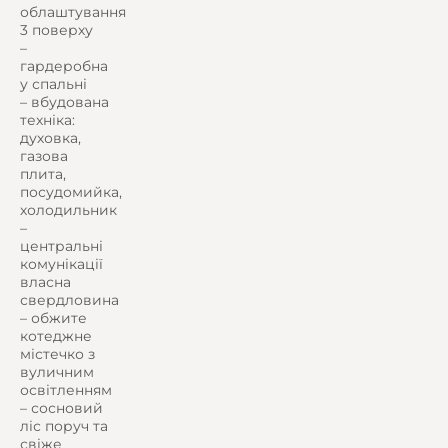
облаштування
3 поверху
–
гардеробна
у спальні
– вбудована
техніка:
духовка,
газова
плита,
посудомийка,
холодильник
–
центральні
комунікації
власна
свердловина
– обжите
котеджне
містечко з
вуличним
освітленням
– сосновий
ліс поруч та
свіже