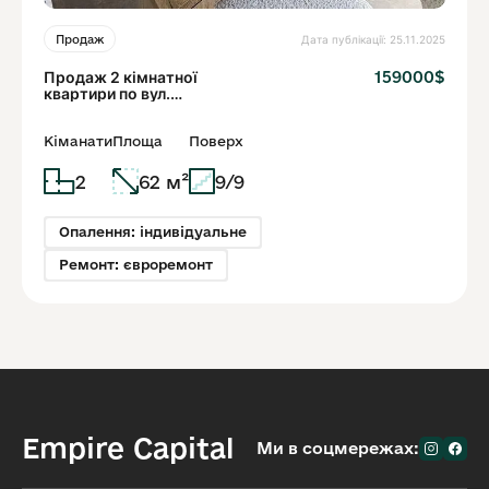
Дата публікації: 25.11.2025
Продаж
Продаж 2 кімнатної
159000$
квартири по вул.
Перфецького
Кіманати
Площа
Поверх
2
62 м²
9/9
Опалення: індивідуальне
Ремонт: євроремонт
Empire Capital
Ми в соцмережах: