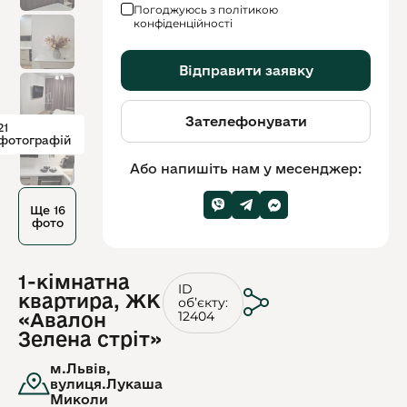
Погоджуюсь з політикою
конфіденційності
Відправити заявку
Зателефонувати
21
фотографій
Або напишіть нам у месенджер:
Ще 16
фото
1-кімнатна
ID
квартира, ЖК
обʼєкту:
12404
«Авалон
Зелена стріт»
м.Львів,
вулиця.Лукаша
Миколи