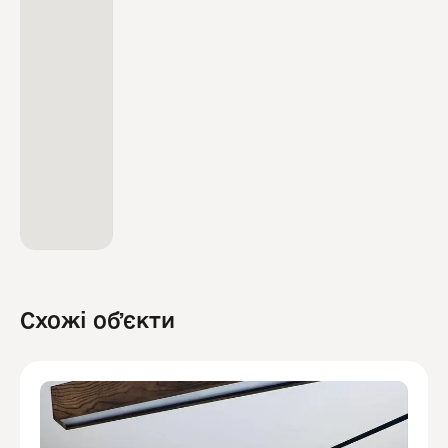
Схожі обʼєкти