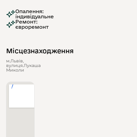
Опалення:
індивідуальне
Ремонт:
євроремонт
Місцезнаходження
м.Львів,
вулиця.Лукаша
Миколи