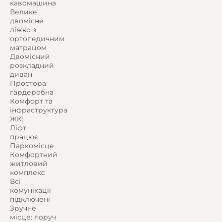
кавомашина
Велике
двомісне
ліжко з
ортопедичним
матрацом
Двомісний
розкладний
диван
Простора
гардеробна
Комфорт та
інфраструктура
ЖК:
Ліфт
працює
Паркомісце
Комфортний
житловий
комплекс
Всі
комунікації
підключені
Зручне
місце: поруч