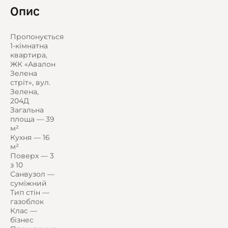
Опис
Пропонується
1-кімнатна
квартира,
ЖК «Авалон
Зелена
стріт», вул.
Зелена,
204Д
Загальна
площа — 39
м²
Кухня — 16
м²
Поверх — 3
з 10
Санвузол —
суміжний
Тип стін —
газоблок
Клас —
бізнес