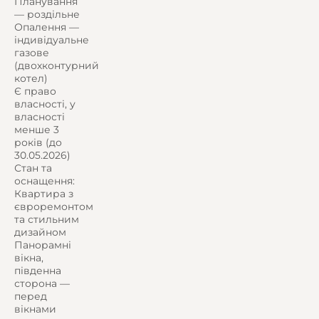
Планування
— роздільне
Опалення —
індивідуальне
газове
(двохконтурний
котел)
Є право
власності, у
власності
менше 3
років (до
30.05.2026)
Стан та
оснащення:
Квартира з
євроремонтом
та стильним
дизайном
Панорамні
вікна,
південна
сторона —
перед
вікнами