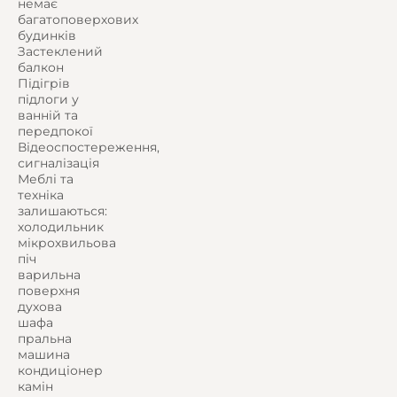
немає
багатоповерхових
будинків
Застеклений
балкон
Підігрів
підлоги у
ванній та
передпокої
Відеоспостереження,
сигналізація
Меблі та
техніка
залишаються:
холодильник
мікрохвильова
піч
варильна
поверхня
духова
шафа
пральна
машина
кондиціонер
камін