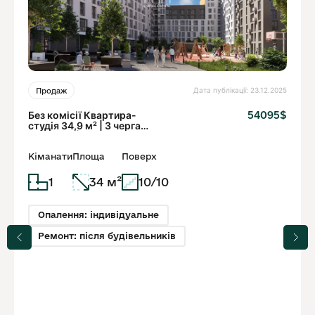
Дата публікації: 23.12.2025
Продаж
Без комісії Квартира-
54095$
студія 34,9 м² | 3 черга
ЖК Вежа |
Кіманати
Площа
Поверх
1
34 м²
10/10
Опалення: індивідуальне
Ремонт: після будівельників