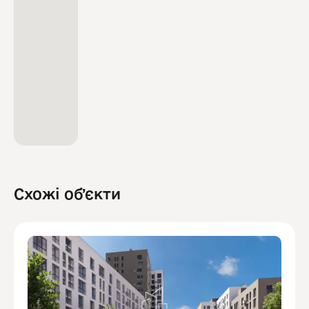
Схожі обʼєкти