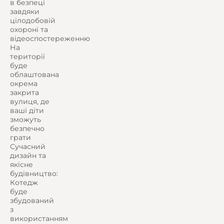
в безпеці
завдяки
цілодобовій
охороні та
відеоспостереженню
На
території
буде
облаштована
окрема
закрита
вулиця, де
ваші діти
зможуть
безпечно
грати
Сучасний
дизайн та
якісне
будівництво:
Котедж
буде
збудований
з
використанням