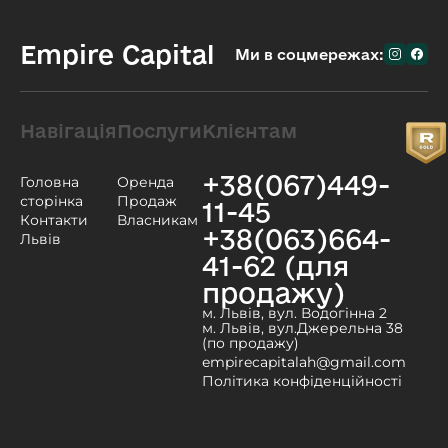
Empire Capital
Ми в соцмережах:
Навігація
Послуги
Клієнтам
+38(067)449-
Головна
Оренда
сторінка
Продаж
11-45
Контакти
Власникам
+38(063)664-
Львів
41-62 (для
продажу)
м. Львів, вул. Водогінна 2
м. Львів, вул.Джерельна 38
(по продажу)
empirecapitalah@gmail.com
Політика конфіденційності