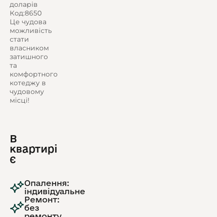
доларів
Код:8650
Це чудова
можливість
стати
власником
затишного
та
комфортного
котеджу в
чудовому
місці!
В
квартирі
є
Опалення:
індивідуальне
Ремонт:
без
ремонту