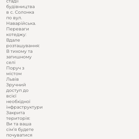
стадії
будівництва
в с. Солонка
по вул.
Наварійська.
Переваги
котеджу:
Вдале
розташування:
В тихому та
затишному
селі
Поруч з
містом
Львів
Зручний
доступ до
всієї
необхідної
інфраструктури
Закрита
територія:
Ви та ваша
сім’я будете
почуватися