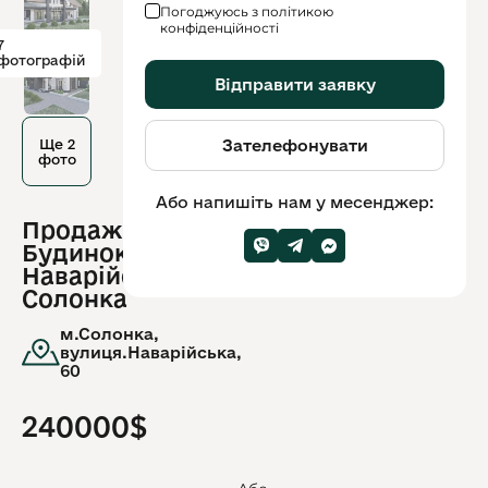
Погоджуюсь з політикою
конфіденційності
7
фотографій
Відправити заявку
Ще 2
Зателефонувати
фото
Або напишіть нам у месенджер:
Продаж /
ID
Будинок / вул.
обʼєкту:
8650
Наварійська,
Солонка
м.Солонка,
вулиця.Наварійська,
60
240000$