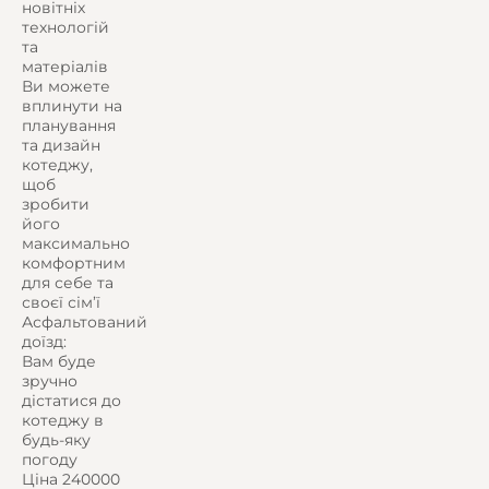
новітніх
технологій
та
матеріалів
Ви можете
вплинути на
планування
та дизайн
котеджу,
щоб
зробити
його
максимально
комфортним
для себе та
своєї сім’ї
Асфальтований
доїзд:
Вам буде
зручно
дістатися до
котеджу в
будь-яку
погоду
Ціна 240000