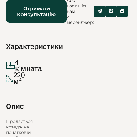
Або
напишіть
Отримати
нам
консультацію
у
месенджер:
Характеристики
4
кімната
220
м²
Опис
Продається
котедж на
початковій