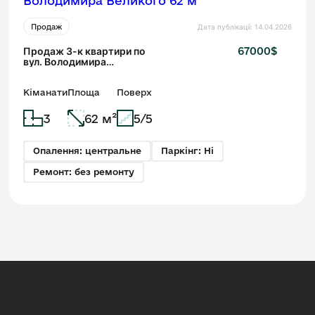
Дата публікації: 14.04.2026
Продаж
Продаж 3-к квартири по
67000$
вул. Володимира
Великого 62 м²
Кіманати
Площа
Поверх
3
62 м²
5/5
Опалення: центральне
Паркінг: Ні
Ремонт: без ремонту