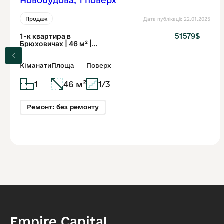
Дата публікації: 22.01.2025
Продаж
1-к квартира в
51579$
Брюховичах | 46 м² |
Новобудова, 1 поверх
Кіманати
Площа
Поверх
1
46 м²
1/3
Ремонт: без ремонту
Empire Capital