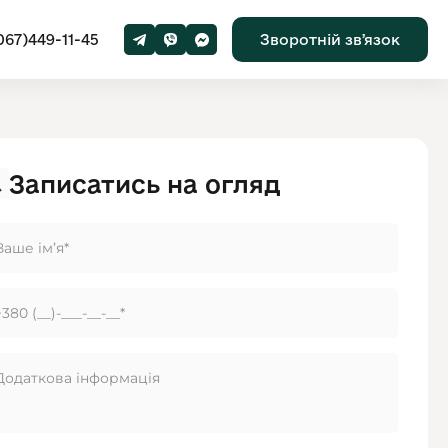
067)449-11-45
Зворотній звʼязок
Записатись на огляд