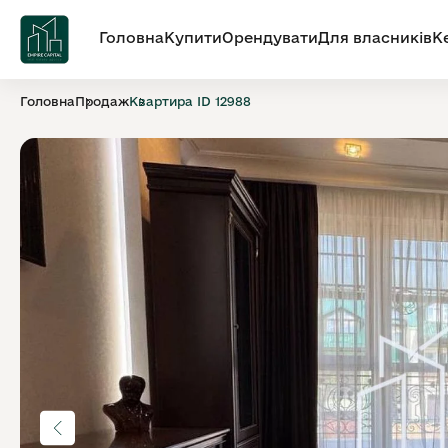
Головна
Купити
Орендувати
Для власників
К
Головна
Продаж
Квартира ID 12988