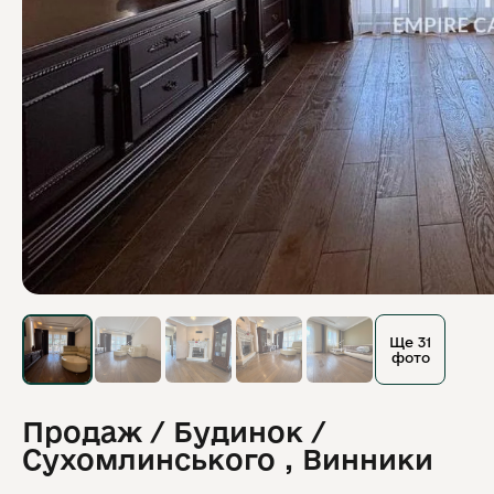
Ще 31
фото
Продаж / Будинок /
Сухомлинського , Винники