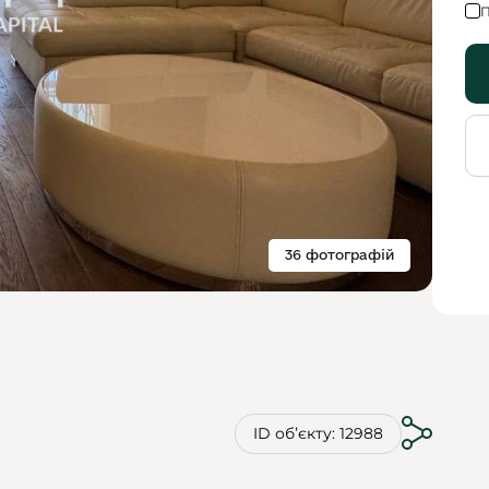
П
36 фотографій
ID обʼєкту: 12988