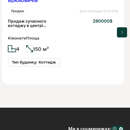
Дата публікації: 07.01.2026
Продаж
Продаж сучасного
280000$
котеджу в центрі
Брюховичів
Кіманати
Площа
4
150 м²
Тип будинку: Коттедж
Ми в соцмережах: