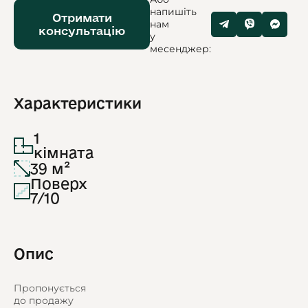
напишіть
Отримати
нам
консультацію
у
месенджер:
Характеристики
1
кімната
39 м²
Поверх
7/10
Опис
Пропонується
до продажу