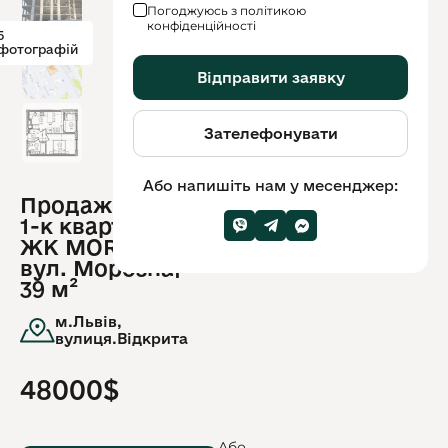
Погоджуюсь з політикою
конфіденційності
5
фотографій
Відправити заявку
Зателефонувати
Або напишіть нам у месенджер:
Продаж смарт
ID
1-к квартири
обʼєкту:
12589
ЖК MORO |
вул. Морозна|
39 м²
м.Львів,
вулиця.Відкрита
48000$
Або