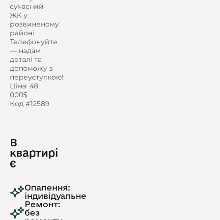
сучасний
ЖК у
розвиненому
районі
Телефонуйте
— надам
деталі та
допоможу з
переуступкою!
Ціна: 48
000$
Код #12589
В
квартирі
є
Опалення:
індивідуальне
Ремонт:
без