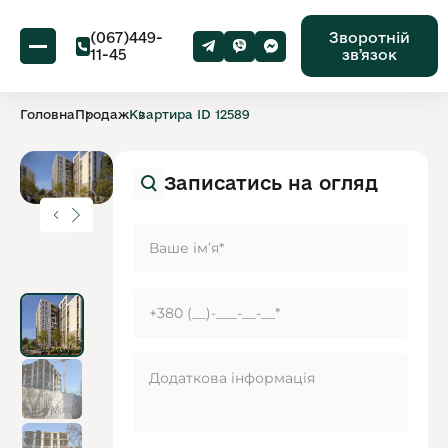
(067)449-
Зворотній
11-45
звʼязок
Головна
Продаж
Квартира ID 12589
Записатись на огляд