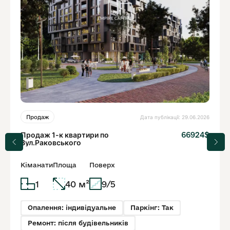
Дата публікації: 29.06.2026
Продаж
Продаж 1-к квартири по
66924$
Вул.Раковського
Кіманати
Площа
Поверх
1
40 м²
9/5
Опалення: індивідуальне
Паркінг: Так
Ремонт: після будівельників