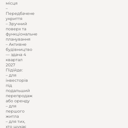
місця
–
Передбачене
укриття
– Зручний
поверх та
функціональне
планування
– Активне
будівництво
— здача 4
квартал
2027
Підійде:
– для
інвесторів
під
подальший
перепродаж
або оренду
– для
першого
житла
– для тих,
хто шукає