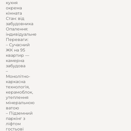
кухня
окрема
кімната
Стан: від
забудовника
Опалення:
індивідуальне
Переваги:
– Сучасний
ЖК на 95
квартир —
камерна
забудова
–
Монолітно-
каркасна
технологія,
керамоблок,
утеплення
мінеральною
ватою
– Підземний
паркінг з
ліфтом
гостьові