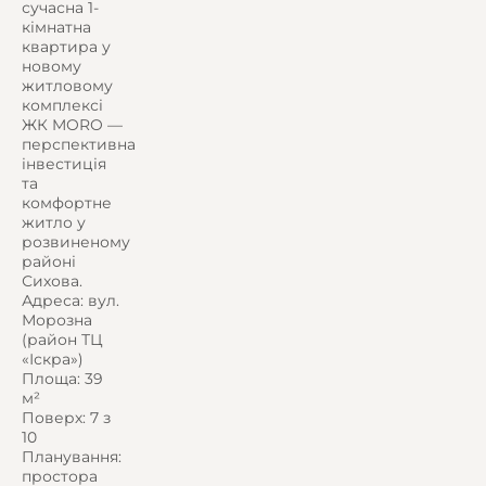
сучасна 1-
кімнатна
квартира у
новому
житловому
комплексі
ЖК MORO —
перспективна
інвестиція
та
комфортне
житло у
розвиненому
районі
Сихова.
Адреса: вул.
Морозна
(район ТЦ
«Іскра»)
Площа: 39
м²
Поверх: 7 з
10
Планування:
простора