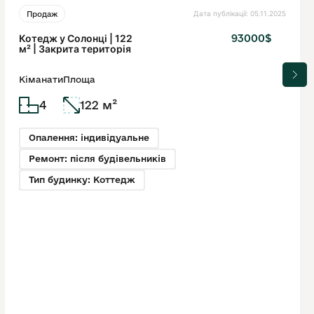
Дата публікації: 05.11.2025
Продаж
Котедж у Солонці | 122
93000$
м² | Закрита територія
Кіманати
Площа
4
122 м²
Опалення: індивідуальне
Ремонт: після будівельників
Тип будинку: Коттедж