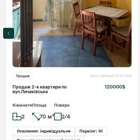
Дата публікації: 27.07.2026
Продаж
Продаж 2-к квартири по
120000$
вул.Личаківська
Кіманати
Площа
Поверх
2
70 м²
2/4
Опалення: індивідуальне
Паркінг: Ні