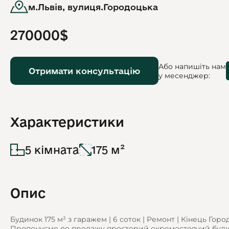
м.Львів, вулиця.Городоцька
270000$
Або напишіть нам
Отримати консультацію
у месенджер:
Характеристики
5 кімната
175 м²
Опис
Будинок 175 м² з гаражем | 6 соток | Ремонт | Кінець Горо
Пропонуємо до продажу просторий окремостоячий будино