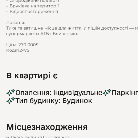
– Огороджене подвір’я
– Бруківка на території
– Відеоспостереження
Локація:
Тихе та затишне місце для життя. У пішій доступності — м
супермаркети АТБ і Близенько.
Ціна: 270 000$
Код#12475
В квартирі є
Опалення: індивідуальне
Паркінг
Тип будинку: Будинок
Місцезнаходження
м.Львів, вулиця.Городоцька