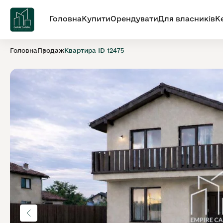
Головна
Купити
Орендувати
Для власників
К
Головна
Продаж
Квартира ID 12475