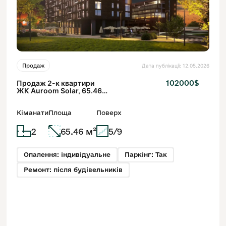
Дата публікації: 12.05.2026
Продаж
Продаж 2-к квартири
102000$
ЖК Auroom Solar, 65.46
м²
Кіманати
Площа
Поверх
2
65.46 м²
5/9
Опалення: індивідуальне
Паркінг: Так
Ремонт: після будівельників