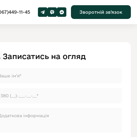
067)449-11-45
Зворотній звʼязок
Записатись на огляд