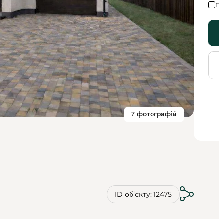
П
7 фотографій
ID обʼєкту: 12475