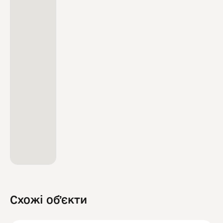
Схожі обʼєкти