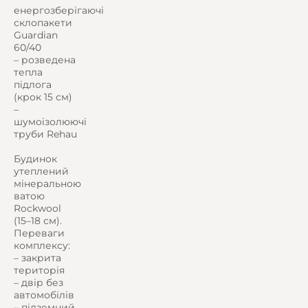
енергозберігаючі
склопакети
Guardian
60/40
– розведена
тепла
підлога
(крок 15 см)
–
шумоізолюючі
труби Rehau
Будинок
утеплений
мінеральною
ватою
Rockwool
(15–18 см).
Переваги
комплексу:
– закрита
територія
– двір без
автомобілів
– підземний