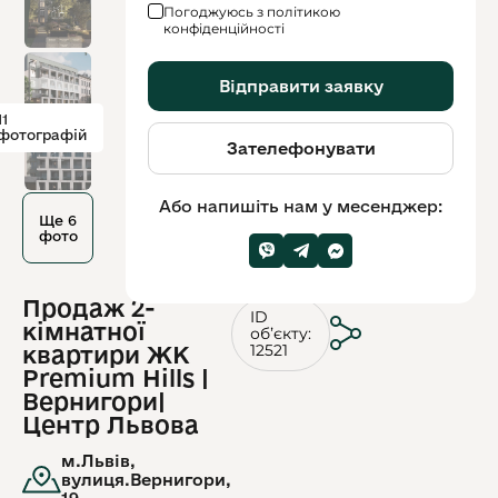
Погоджуюсь з політикою
конфіденційності
Відправити заявку
11
фотографій
Зателефонувати
Або напишіть нам у месенджер:
Ще 6
фото
Продаж 2-
ID
кімнатної
обʼєкту:
12521
квартири ЖК
Premium Hills |
Вернигори|
Центр Львова
м.Львів,
вулиця.Вернигори,