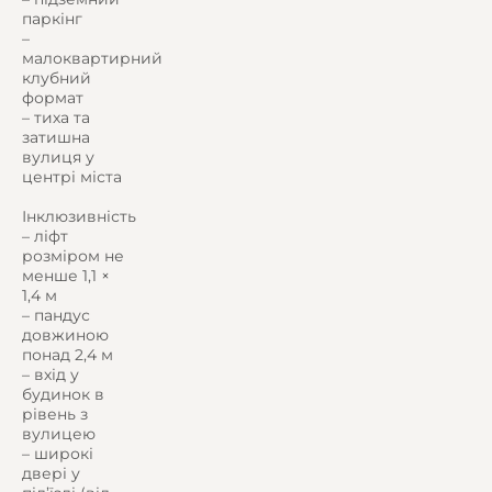
паркінг
–
малоквартирний
клубний
формат
– тиха та
затишна
вулиця у
центрі міста
Інклюзивність
– ліфт
розміром не
менше 1,1 ×
1,4 м
– пандус
довжиною
понад 2,4 м
– вхід у
будинок в
рівень з
вулицею
– широкі
двері у