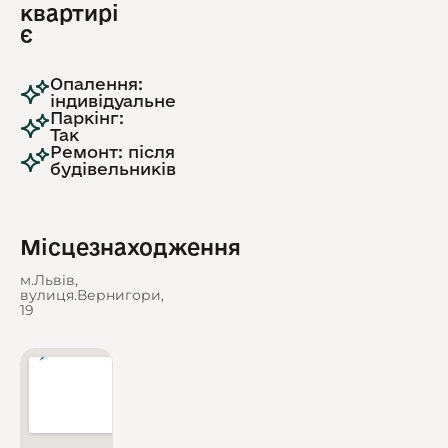
квартирі
є
Опалення:
індивідуальне
Паркінг:
Так
Ремонт: після
будівельників
Місцезнаходження
м.Львів,
вулиця.Вернигори,
19