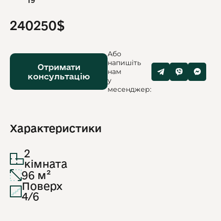
19
240250$
Або
напишіть
Отримати
нам
консультацію
у
месенджер:
Характеристики
2
кімната
96 м²
Поверх
4/6