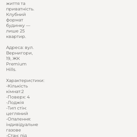
життя та
приватність.
Клубний
формат
будинку —
лише 25
квартир.
Адреса: вул.
Вернигори,
19, ЖК
Premium
Hills.
Характеристики:
-Кількість
кімнат:2
-Поверх: 4
-Лоджія
-Тип стін:
цегляний
-Опалення:
індивідуальне
газове
-Стан: під