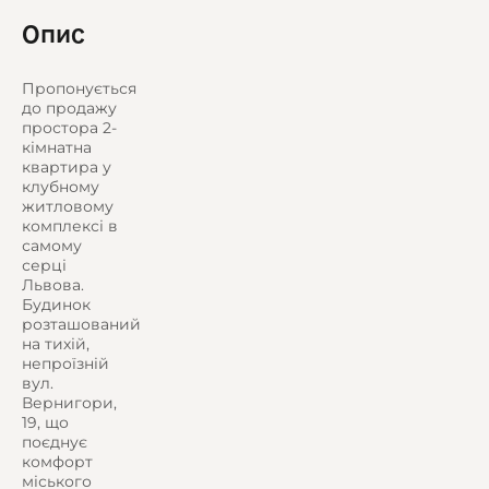
Опис
Пропонується
до продажу
простора 2-
кімнатна
квартира у
клубному
житловому
комплексі в
самому
серці
Львова.
Будинок
розташований
на тихій,
непроїзній
вул.
Вернигори,
19, що
поєднує
комфорт
міського