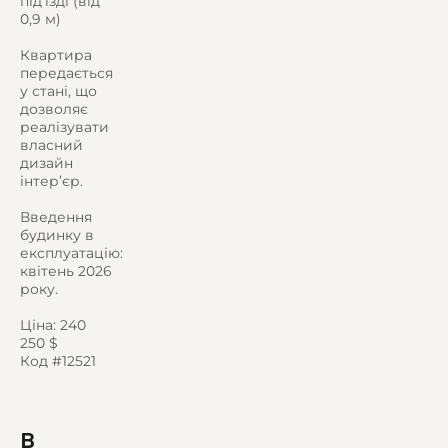
під’їзді (від
0,9 м)
Квартира
передається
у стані, що
дозволяє
реалізувати
власний
дизайн
інтер’єр.
Введення
будинку в
експлуатацію:
квітень 2026
року.
Ціна: 240
250 $
Код #12521
В