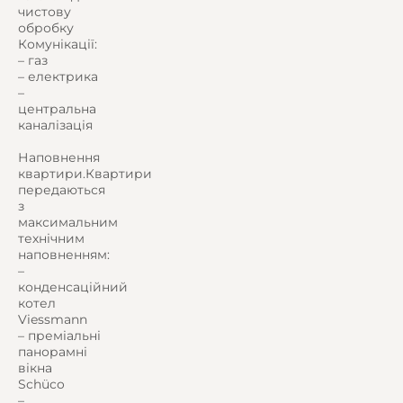
чистову
обробку
Комунікації:
– газ
– електрика
–
центральна
каналізація
Наповнення
квартири.Квартири
передаються
з
максимальним
технічним
наповненням:
–
конденсаційний
котел
Viessmann
– преміальні
панорамні
вікна
Schüco
–