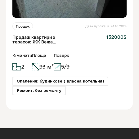
Дата публікації: 24.10.2024
Продаж
Продаж квартири з
132000$
терасою ЖК Вежа
Шевченківський район
Кіманати
Площа
Поверх
2
93 м²
5/9
Опалення: будинкове ( власна котельня)
Ремонт: без ремонту