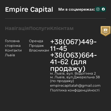
Empire Capital
Ми в соцмережах:
Навігація
Послуги
Клієнтам
+38(067)449-
Головна
Оренда
сторінка
Продаж
11-45
Контакти
Власникам
+38(063)664-
Львів
41-62 (для
продажу)
м. Львів, вул. Водогінна 2
м. Львів, вул.Джерельна 38
(по продажу)
empirecapitalah@gmail.com
Політика конфіденційності