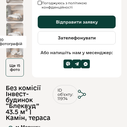
Погоджуюсь з політикою
конфіденційності
Відправити заявку
Зателефонувати
20
фотографій
Або напишіть нам у месенджер:
Ще 15
фото
Без комісії
ID
Інвест-
обʼєкту:
11974
будинок
“Блеквуд”
43.5 м² |
Камін, тераса
м.Моршин,