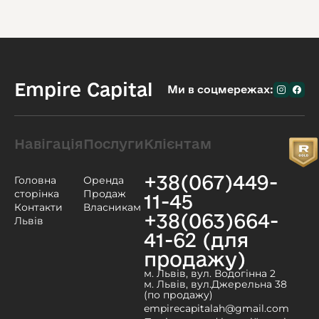
Empire Capital
Ми в соцмережах:
Навігація
Послуги
Клієнтам
+38(067)449-
Головна
Оренда
сторінка
Продаж
11-45
Контакти
Власникам
+38(063)664-
Львів
41-62 (для
продажу)
м. Львів, вул. Водогінна 2
м. Львів, вул.Джерельна 38
(по продажу)
empirecapitalah@gmail.com