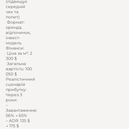
(підвищує
середній
чек та
попит)
️ Формат:
оренда,
відпочинок,
інвест-
модель
Фінанси:
️ Ціна за м²: 2
300 $
️ Загальна
вартість: 100
050 $
Реалістичний
сценарій
прибутку:
Через 3
роки:
–
Завантаження:
56% → 65%
– ADR: 135 $
→ 175 $