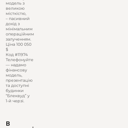
модель з
великою
місткістю,
– пасивний
дохід з
мінімальним
операційним
залученням.
Ціна 100 050
$
Код #11974
Телефонуйте
— надамо
фінансову
модель,
презентацію
та доступні
будинки
“Блеквуд” у
1-й черзі.
В