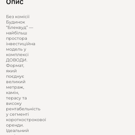
Опис
Без комісії
Будинок
“Блеквуд” —
найбільш
просторa
інвестиційна
модель у
комплексі
ДОВОДИ.
Формат,
який
поєднує
великий
метраж,
камін,
терасу та
високу
рентабельність
у сегменті
короткострокової
оренди.
Ідеальний