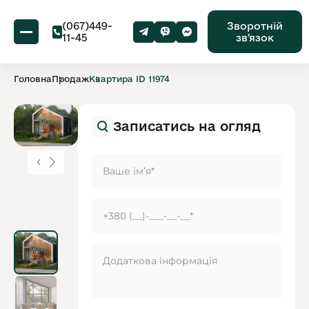
(067)449-
Зворотній
11-45
звʼязок
Головна
Продаж
Квартира ID 11974
Записатись на огляд