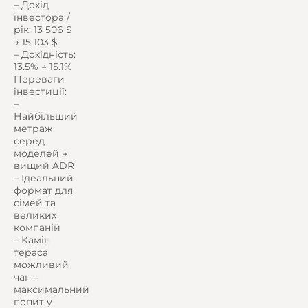
– Дохід
інвестора /
рік: 13 506 $
→ 15 103 $
– Дохідність:
13.5% → 15.1%
Переваги
інвестиції:
–
Найбільший
метраж
серед
моделей →
вищий ADR
– Ідеальний
формат для
сімей та
великих
компаній
– Камін
тераса
можливий
чан =
максимальний
попит у