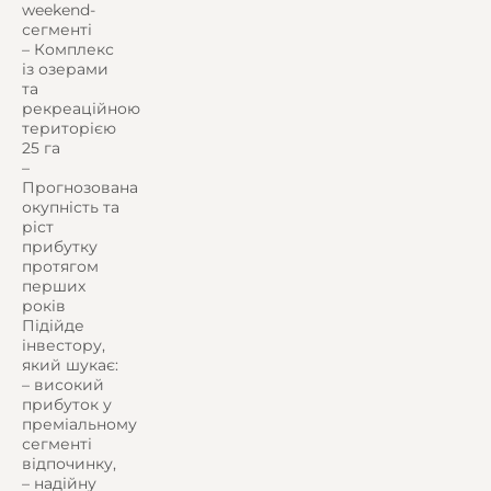
weekend-
сегменті
– Комплекс
із озерами
та
рекреаційною
територією
25 га
–
Прогнозована
окупність та
ріст
прибутку
протягом
перших
років
Підійде
інвестору,
який шукає:
– високий
прибуток у
преміальному
сегменті
відпочинку,
– надійну