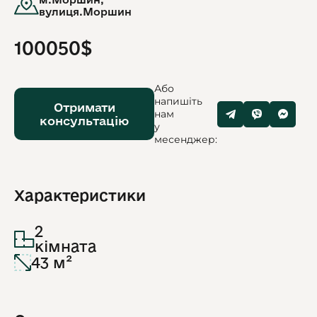
вулиця.Моршин
100050$
Або
напишіть
Отримати
нам
консультацію
у
месенджер:
Характеристики
2
кімната
43 м²