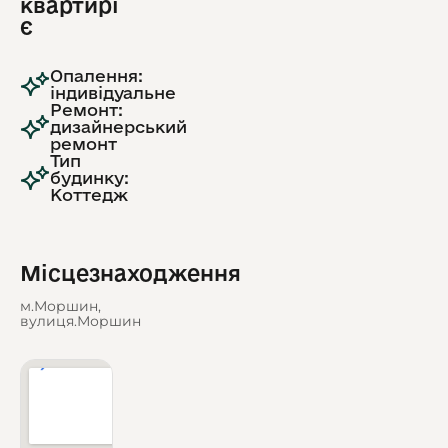
квартирі
є
Опалення:
індивідуальне
Ремонт:
дизайнерський
ремонт
Тип
будинку:
Коттедж
Місцезнаходження
м.Моршин,
вулиця.Моршин