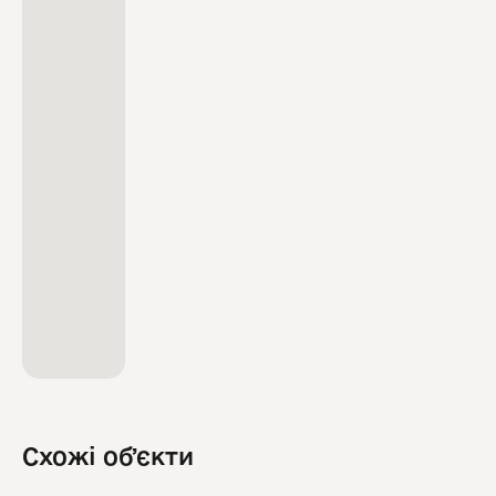
Схожі обʼєкти