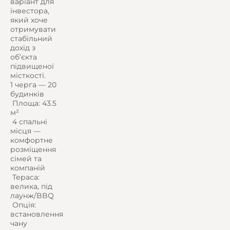
варіант для
інвестора,
який хоче
отримувати
стабільний
дохід з
об’єкта
підвищеної
місткості.
1 черга — 20
будинків
️ Площа: 43.5
м²
️ 4 спальні
місця —
комфортне
розміщення
сімей та
компаній
️ Тераса:
велика, під
лаунж/BBQ
️ Опція:
встановлення
чану