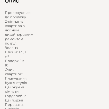
Опис
Пропонується
до продажу
2-кімнатна
квартира з
якісним
дизайнерським
ремонтом
по вул.
Зелена
Площа: 69,3
м²
Поверх: 1 з
10
Опис
квартири:
Планування:
Кухня-студія
Дві окремі
кімнати
Гардеробна
Дві лоджії
Переваги: