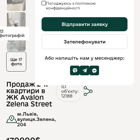
Погоджуюсь з політикою
конфіденційності
Відправити заявку
22
фотографій
Зателефонувати
Або напишіть нам у месенджер:
Ще 17
фото
Продаж 2-к
ID
квартири в
обʼєкту:
12188
ЖК Avalon
Zelena Street
м.Львів,
вулиця.Зелена,
204