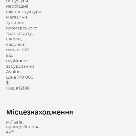
поруч уся
необхідна
інфраструктура:
магазини,
зупинки
громадського
транспорту,
школи,
садочки,
парки. ЖК
від
надійного
забудовника
Avalon.
Ціна 170 000
$
Код #12188
Місцезнаходження
м.Львів,
вулиця.Зелена,
204