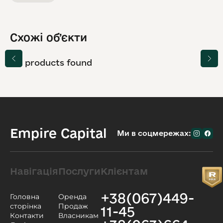
Схожі обʼєкти
No products found
Empire Capital
Ми в соцмережах:
Навігація
Послуги
Клієнтам
+38(067)449-
Головна
Оренда
сторінка
Продаж
11-45
Контакти
Власникам