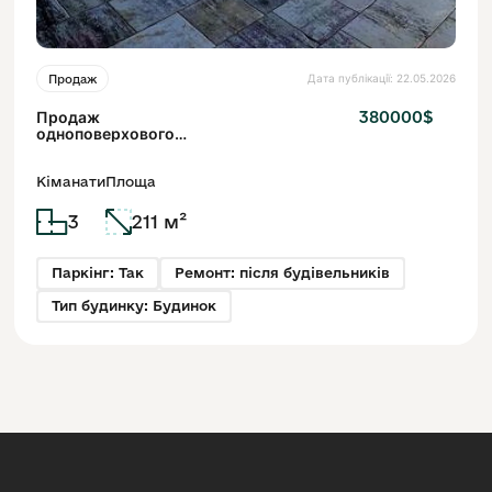
Дата публікації: 22.05.2026
Продаж
Продаж
380000$
одноповерхового
будинку у Бірках, 185 м² +
тераса 45 м²
Кіманати
Площа
3
211 м²
Паркінг: Так
Ремонт: після будівельників
Тип будинку: Будинок