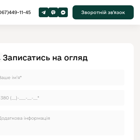
067)449-11-45
Зворотній звʼязок
Записатись на огляд