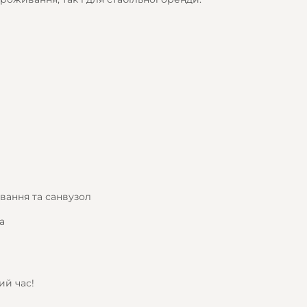
вання та санвузол
а
ий час!