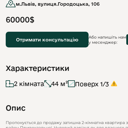
м.Львів, вулиця.Городоцька, 106
60000$
Або напишіть нам
Отримати консультацію
у месенджер:
Характеристики
2 кімната
44 м²
Поверх 1/3
Опис
Пропонується до продажу затишна 2-кімнатна квартира з 
район Привокзальної. Чудовий варіант як для власного пр