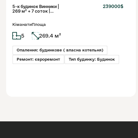
5-к будинок Винники |
239000$
269 м² + 7 соток |
Євроремонт меблі
Кіманати
Площа
5
269.4 м²
Опалення: будинкове ( власна котельня)
Ремонт: євроремонт
Тип будинку: Будинок