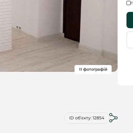
П
11 фотографій
ID обʼєкту: 12854