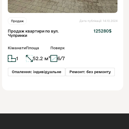
Дата публікації: 14.10.2024
Продаж
Продаж квартири по вул.
125280$
Чупринки
Кіманати
Площа
Поверх
1
52.2 м²
6/7
Опалення: індивідуальне
Ремонт: без ремонту