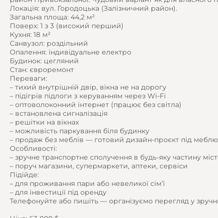
Локація: вул. Городоцька (Залізничний район).
Загальна площа: 44,2 м²
Поверх: 1 з 3 (високий перший)
Кухня: 18 м²
Санвузол: роздільний
Опалення: індивідуальне електро
Будинок: цегляний
Стан: євроремонт
Переваги:
– тихий внутрішній двір, вікна не на дорогу
– підігрів підлоги з керуванням через Wi-Fi
– оптоволоконний інтернет (працює без світла)
– встановлена сигналізація
– решітки на вікнах
– можливість паркування біля будинку
– продаж без меблів — готовий дизайн-проєкт під меблю
Особливості:
– зручне транспортне сполучення в будь-яку частину міст
– поруч магазини, супермаркети, аптеки, сервіси
Підійде:
– для проживання пари або невеликої сім’ї
– для інвестиції під оренду
Телефонуйте або пишіть — організуємо перегляд у зручн