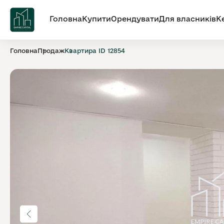
Головна
Купити
Орендувати
Для власників
К
Головна
Продаж
Квартира ID 12854