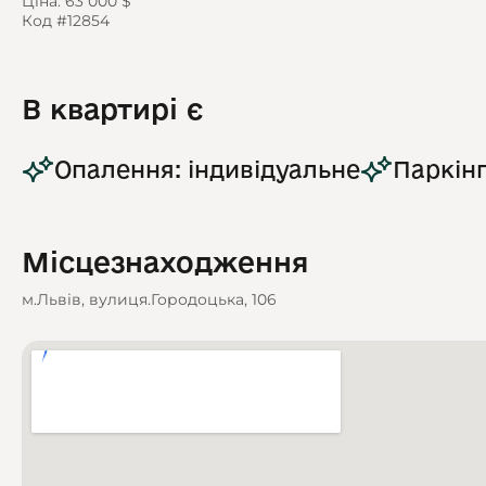
Ціна: 63 000 $
Код #12854
В квартирі є
Опалення: індивідуальне
Паркінг
Місцезнаходження
м.Львів, вулиця.Городоцька, 106