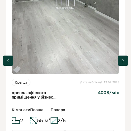
Дата публікації: 13.02.2023
Оренда
оренда офісного
400$/міс
приміщення у бізнес
центрі, ближній центр
Кіманати
Площа
Поверх
2
55 м²
2/6