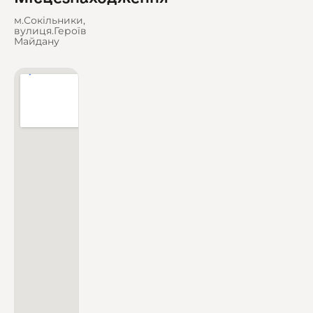
м.Сокільники,
вулиця.Героїв
Майдану