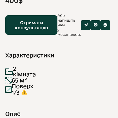
400$
Або
напишіть
Отримати
нам
консультацію
у
месенджер:
Характеристики
2
кімната
65 м²
Поверх
1/3
Опис