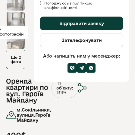
Погоджуюсь з політикою
конфіденційності
Відправити заявку
7
фотографій
Зателефонувати
Або напишіть нам у месенджер:
Ще 2
фото
Оренда
ID
квартири по
обʼєкту:
13119
вул. Героїв
Майдану
м.Сокільники,
вулиця.Героїв
Майдану