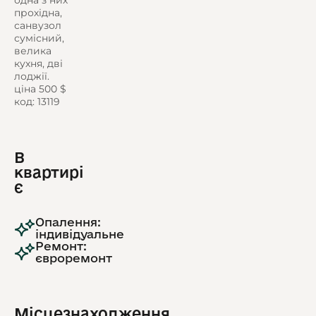
одна з них
прохідна,
санвузол
сумісний,
велика
кухня, дві
лоджії.
ціна 500 $
код: 13119
В
квартирі
є
Опалення:
індивідуальне
Ремонт:
євроремонт
Місцезнаходження