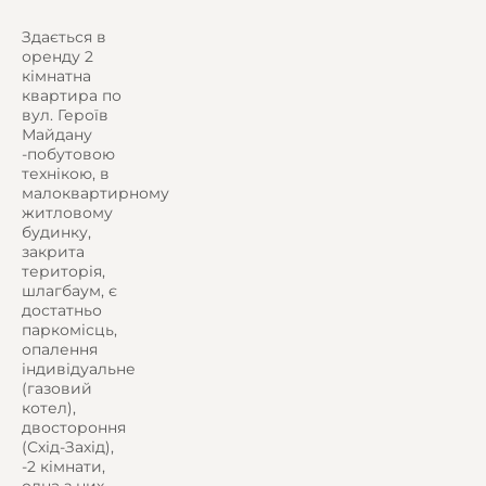
Здається в
оренду 2
кімнатна
квартира по
вул. Героїв
Майдану
-побутовою
технікою, в
малоквартирному
житловому
будинку,
закрита
територія,
шлагбаум, є
достатньо
паркомісць,
опалення
індивідуальне
(газовий
котел),
двостороння
(Схід-Захід),
-2 кімнати,