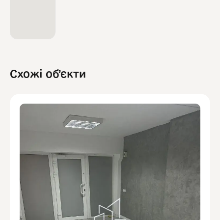
Схожі обʼєкти