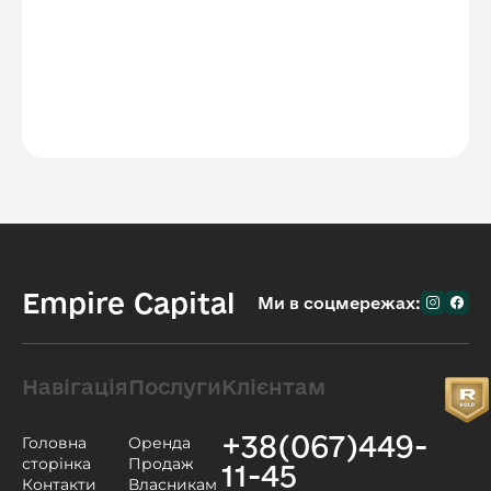
Empire Capital
Ми в соцмережах:
Навігація
Послуги
Клієнтам
+38(067)449-
Головна
Оренда
сторінка
Продаж
11-45
Контакти
Власникам