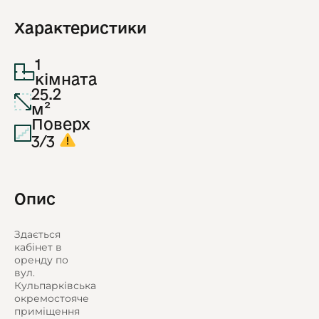
Характеристики
1
кімната
25.2
м²
Поверх
3/3
Опис
Здається
кабінет в
оренду по
вул.
Кульпарківська
окремостояче
приміщення