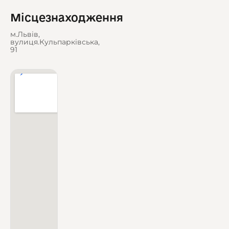
Місцезнаходження
м.Львів,
вулиця.Кульпарківська,
91