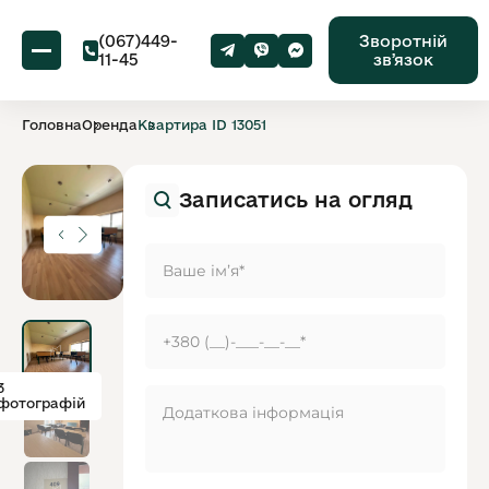
(067)449-
Зворотній
11-45
звʼязок
Головна
Оренда
Квартира ID 13051
Записатись на огляд
3
фотографій