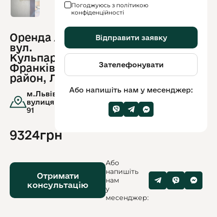
Погоджуюсь з політикою
конфіденційності
Оренда / Офіс /
Відправити заявку
ID
вул.
обʼєкту:
13051
Кульпарківська,
Зателефонувати
Франківський
район, Львів
Або напишіть нам у месенджер:
м.Львів,
вулиця.Кульпарківська,
91
9324грн
Або
напишіть
Отримати
нам
консультацію
у
месенджер: