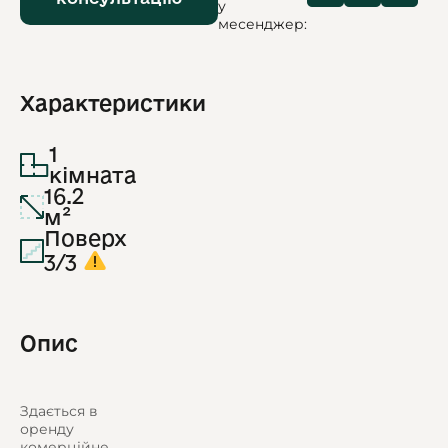
у
месенджер:
Характеристики
1
кімната
16.2
м²
Поверх
3/3
Опис
Здається в
оренду
комерційне