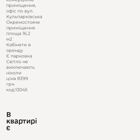
приміщення,
офіс по вул.
Кульпарківська
Окремостояче
приміщення
площа 16.2
м2
Кабінети в
оренду
Є парковка
Світло не
виключають
ніколи
ціна 8399
грн
код:13045
В
квартирі
є