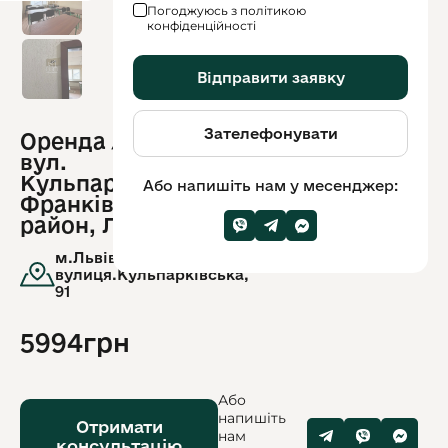
Погоджуюсь з політикою
конфіденційності
Відправити заявку
Зателефонувати
Оренда / Офіс /
ID
вул.
обʼєкту:
13049
Кульпарківська,
Або напишіть нам у месенджер:
Франківський
район, Львів
м.Львів,
вулиця.Кульпарківська,
91
5994грн
Або
напишіть
Отримати
нам
консультацію