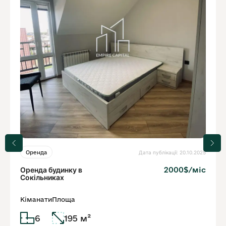
Дата публікації: 20.10.2025
Оренда
Оренда будинку в
2000$/міс
Сокільниках
Кіманати
Площа
6
195 м²