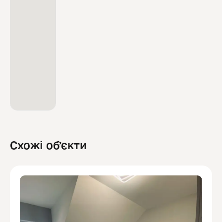
Схожі обʼєкти