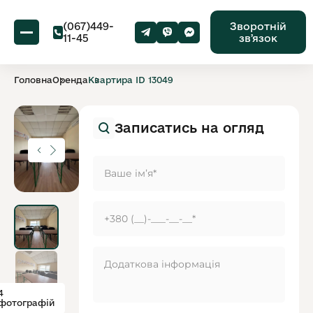
(067)449-
Зворотній
11-45
звʼязок
Головна
Оренда
Квартира ID 13049
Записатись на огляд
4
фотографій