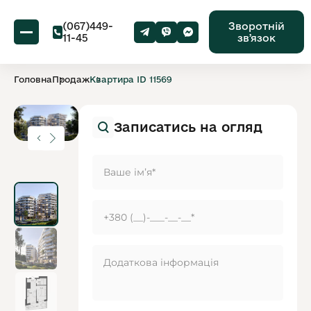
(067)449-
Зворотній
11-45
звʼязок
Головна
Продаж
Квартира ID 11569
Записатись на огляд