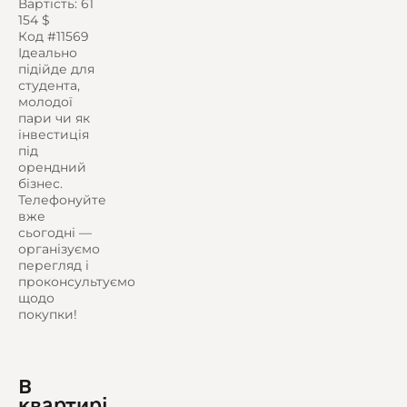
Вартість: 61
154 $
Код #11569
Ідеально
підійде для
студента,
молодої
пари чи як
інвестиція
під
орендний
бізнес.
Телефонуйте
вже
сьогодні —
організуємо
перегляд і
проконсультуємо
щодо
покупки!
В
квартирі