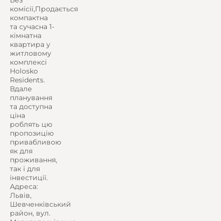
Без
комісії,Продається
компактна
та сучасна 1-
кімнатна
квартира у
житловому
комплексі
Holosko
Residents.
Вдале
планування
та доступна
ціна
роблять цю
пропозицію
привабливою
як для
проживання,
так і для
інвестиції.
Адреса:
Львів,
Шевченківський
район, вул.