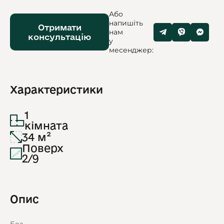
Або
напишіть
Отримати
нам
консультацію
у
месенджер:
Характеристики
1
кімната
34 м²
Поверх
2/9
Опис