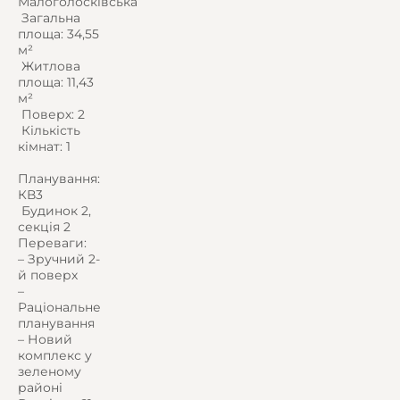
Малоголосківська
️ Загальна
площа: 34,55
м²
️ Житлова
площа: 11,43
м²
️ Поверх: 2
️ Кількість
кімнат: 1
Планування:
КВ3
️ Будинок 2,
секція 2
Переваги:
– Зручний 2-
й поверх
–
Раціональне
планування
– Новий
комплекс у
зеленому
районі