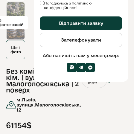
Погоджуюсь з політикою
конфіденційності
6
Відправити заявку
фотографій
Зателефонувати
Ще 1
фото
Або напишіть нам у месенджер:
Без комісії,Продаж 1-
ID
кім. | вул.
обʼєкту:
11569
Малоголосківська | 2
поверх
м.Львів,
вулиця.Малоголосківська,
12
61154$