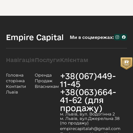
Empire Capital
Ми в соцмережах:
Навігація
Послуги
Клієнтам
+38(067)449-
Головна
Оренда
сторінка
Продаж
11-45
Контакти
Власникам
+38(063)664-
Львів
41-62 (для
продажу)
м. Львів, вул. Водогінна 2
м. Львів, вул.Джерельна 38
(по продажу)
empirecapitalah@gmail.com