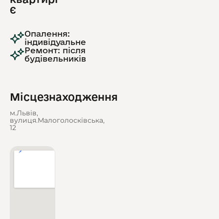
є
Опалення:
індивідуальне
Ремонт: після
будівельників
Місцезнаходження
м.Львів,
вулиця.Малоголосківська,
12