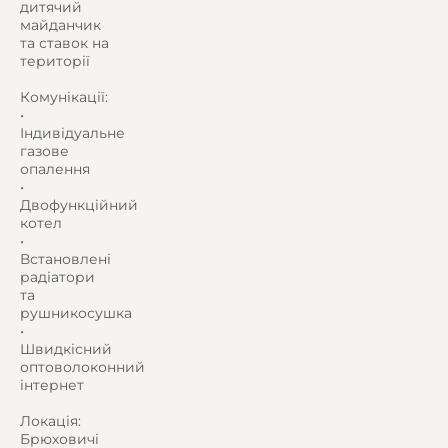
дитячий
майданчик
та ставок на
території
Комунікації:
•
Індивідуальне
газове
опалення
•
Двофункційний
котел
•
Встановлені
радіатори
та
рушникосушка
•
Швидкісний
оптоволоконний
інтернет
Локація:
Брюховичі