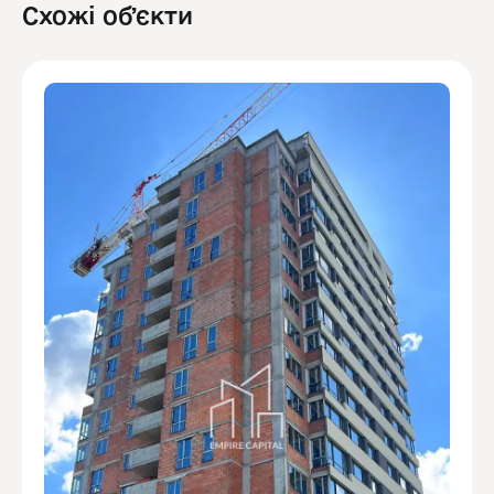
Схожі обʼєкти