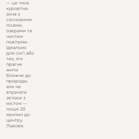
— це тиха
курортна
зона з
сосновими
лісами,
озерами та
чистим
повітрям.
Ідеально
для сім’ї або
тих, хто
прагне
жити
ближче до
природи,
але не
втрачати
зв’язок з
містом —
лише 20
хвилин до
центру
Львова.