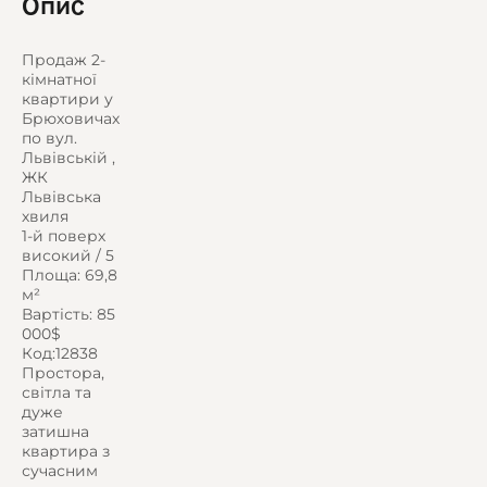
Опис
Продаж 2-
кімнатної
квартири у
Брюховичах
по вул.
Львівській ,
ЖК
Львівська
хвиля
1-й поверх
високий / 5
Площа: 69,8
м²
Вартість: 85
000$
Код:12838
Простора,
світла та
дуже
затишна
квартира з
сучасним