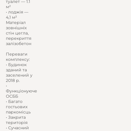
туалет — 1.1
м²
• лоджія —
4,1 м²
Матеріал
зовнішніх
стін цегла,
перекриття
залізобетон
Переваги
комплексу:
• Будинок
зданий та
заселений у
2018 р.
•
Функціонуюче
ОСББ
• Багато
гостьових
паркомісць
• Закрита
територія
• Сучасний