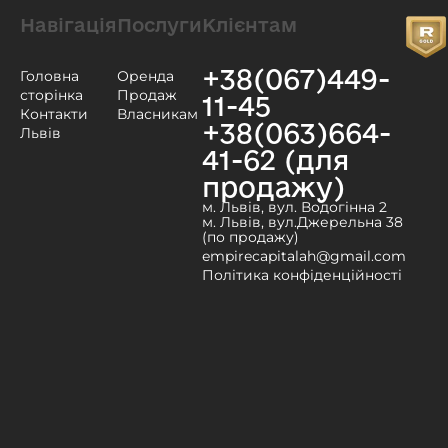
Навігація
Послуги
Клієнтам
+38(067)449-
Головна
Оренда
сторінка
Продаж
11-45
Контакти
Власникам
+38(063)664-
Львів
41-62 (для
продажу)
м. Львів, вул. Водогінна 2
м. Львів, вул.Джерельна 38
(по продажу)
empirecapitalah@gmail.com
Політика конфіденційності