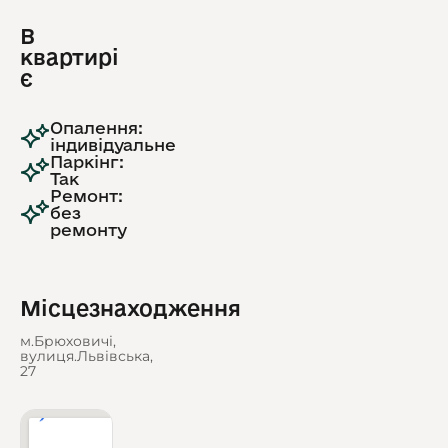
В
квартирі
є
Опалення:
індивідуальне
Паркінг:
Так
Ремонт:
без
ремонту
Місцезнаходження
м.Брюховичі,
вулиця.Львівська,
27