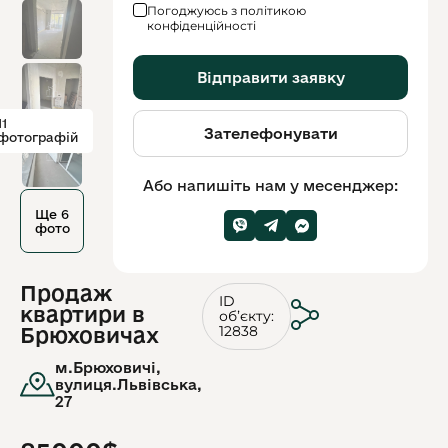
Погоджуюсь з політикою
конфіденційності
Відправити заявку
11
Зателефонувати
фотографій
Або напишіть нам у месенджер:
Ще 6
фото
Продаж
ID
квартири в
обʼєкту:
12838
Брюховичах
м.Брюховичі,
вулиця.Львівська,
27