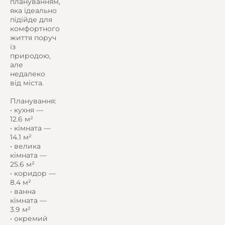
плануванням,
яка ідеально
підійде для
комфортного
життя поруч
із
природою,
але
недалеко
від міста.
Планування:
• кухня —
12.6 м²
• кімната —
14.1 м²
• велика
кімната —
25.6 м²
• коридор —
8.4 м²
• ванна
кімната —
3.9 м²
• окремий