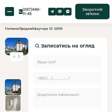
(067)449-
Зворотній
11-45
звʼязок
Головна
Продаж
Квартира ID 12838
Записатись на огляд