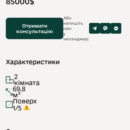
85000$
Або
напишіть
Отримати
нам
консультацію
у
месенджер:
Характеристики
2
кімната
69.8
м²
Поверх
1/5