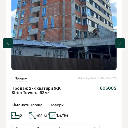
Дата публікації: 04.05.2026
Продаж
Продаж 2-к кватири ЖК
80600$
Strim Towers, 62м²
Кіманати
Площа
Поверх
2
62 м²
13/16