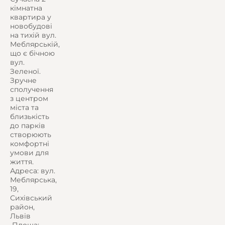
кімнатна
квартира у
новобудові
на тихій вул.
Меблярській,
що є бічною
вул.
Зеленої.
Зручне
сполучення
з центром
міста та
близькість
до парків
створюють
комфортні
умови для
життя.
Адреса: вул.
Меблярська,
19,
Сихівський
район,
Львів
️ Площа: