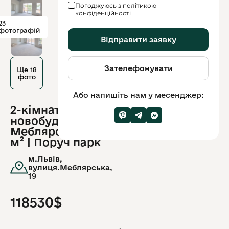
Погоджуюсь з політикою
конфіденційності
23
фотографій
Відправити заявку
Зателефонувати
Ще 18
фото
Або напишіть нам у месенджер:
2-кімнатна в
ID
новобудові на
обʼєкту:
11217
Меблярській | 79
м² | Поруч парк
м.Львів,
вулиця.Меблярська,
19
118530$