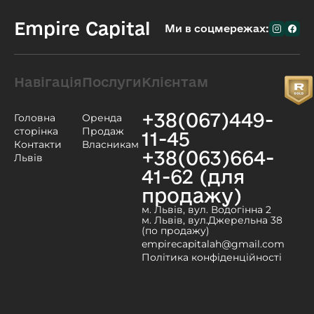
Empire Capital
Ми в соцмережах:
Навігація
Послуги
Клієнтам
+38(067)449-
Головна
Оренда
сторінка
Продаж
11-45
Контакти
Власникам
+38(063)664-
Львів
41-62 (для
продажу)
м. Львів, вул. Водогінна 2
м. Львів, вул.Джерельна 38
(по продажу)
empirecapitalah@gmail.com
Політика конфіденційності