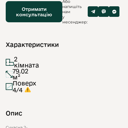
Або
напишіть
Отримати
нам
консультацію
у
месенджер:
Характеристики
2
кімната
79.02
м²
Поверх
4/4
Опис
Сучасна 2-