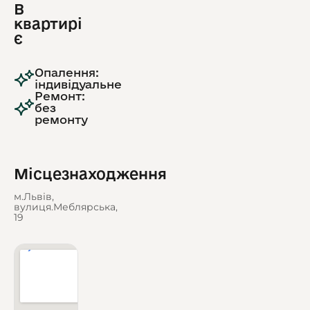
В
квартирі
є
Опалення:
індивідуальне
Ремонт:
без
ремонту
Місцезнаходження
м.Львів,
вулиця.Меблярська,
19