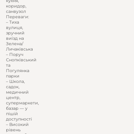
кухня,
коридор,
санвузол
Переваги:
– Тиха
вулиця,
зручний
виїзд на
Зелена/
Личаківська
– Поруч
Снопківський
та
Погулянка
парки
– Школа,
садок,
медичний
центр,
супермаркети,
базар — у
пішій
доступності
– Високий
рівень