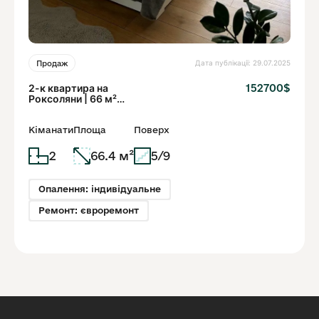
Дата публікації: 29.07.2025
Продаж
2-к квартира на
152700$
Роксоляни | 66 м²
панорамні вікна ремонт
Кіманати
Площа
Поверх
2
66.4 м²
5/9
Опалення: індивідуальне
Ремонт: євроремонт