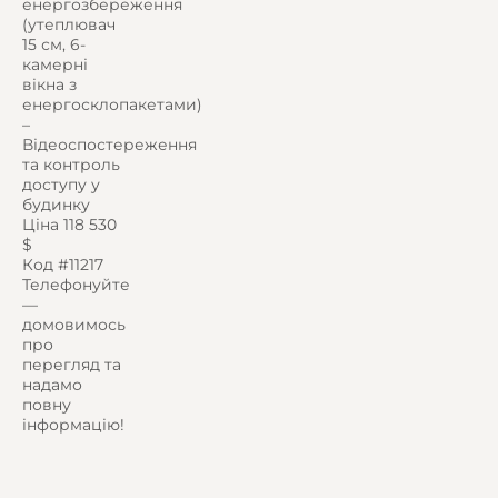
енергозбереження
(утеплювач
15 см, 6-
камерні
вікна з
енергосклопакетами)
–
Відеоспостереження
та контроль
доступу у
будинку
Ціна 118 530
$
Код #11217
Телефонуйте
—
домовимось
про
перегляд та
надамо
повну
інформацію!