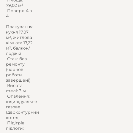
79,02 м²
️ Поверх: 4 з
4
Планування:
кухня 17,07
м², житлова
кімната 17,22
м², балкон/
лоджія
️ Стан: без
ремонту
(чорнові
роботи
завершені)
️ Висота
стелі: 3 м
️ Опалення:
індивідуальне
газове
(двоконтурний
котел)
️ Підігрів
підлоги: