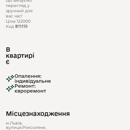
організуємо
перегляд у
зручний для
вас час!
Ціна 122000
Код
#11119
В
квартирі
є
Опалення:
індивідуальне
Ремонт:
євроремонт
Місцезнаходження
м.Львів,
вулиця.Роксоляни,