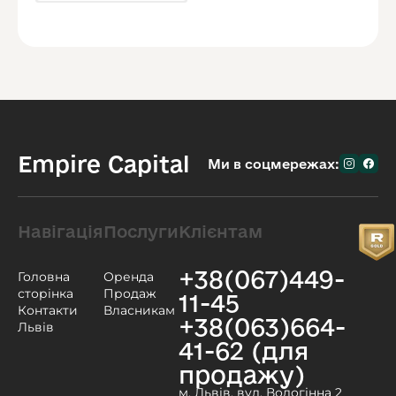
Empire Capital
Ми в соцмережах:
Навігація
Послуги
Клієнтам
+38(067)449-
Головна
Оренда
сторінка
Продаж
11-45
Контакти
Власникам
+38(063)664-
Львів
41-62 (для
продажу)
м. Львів, вул. Водогінна 2