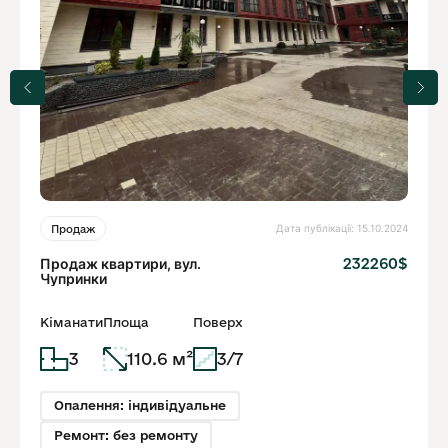
Дата публікації: 15.10.2024
Продаж
Продаж квартири, вул.
232260$
Чупринки
Кіманати
Площа
Поверх
3
110.6 м²
3/7
Опалення: індивідуальне
Ремонт: без ремонту