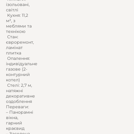
ізольовані,
світлі
️ Кухня: 11,2
м², з
меблями та
технікою
️ Стан:
євроремонт,
ламінат
плитка
️ Опалення:
індивідуальне
газове (2-
контурний
котел)
️ Стелі: 2,7 м,
натяжні
декоративне
оздоблення
Переваги:
– Панорамні
вікна,
гарний
краєвид
– Заселена