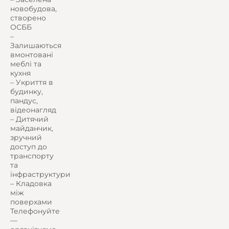
новобудова,
створено
ОСББ
–
Залишаються
вмонтовані
меблі та
кухня
– Укриття в
будинку,
пандус,
відеонагляд
– Дитячий
майданчик,
зручний
доступ до
транспорту
та
інфраструктури
– Кладовка
між
поверхами
Телефонуйте
—