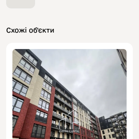
Схожі обʼєкти