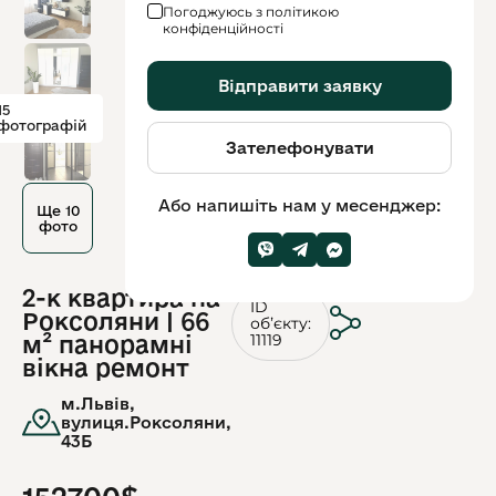
Погоджуюсь з політикою
конфіденційності
Відправити заявку
15
фотографій
Зателефонувати
Або напишіть нам у месенджер:
Ще 10
фото
2-к квартира на
ID
Роксоляни | 66
обʼєкту:
11119
м² панорамні
вікна ремонт
м.Львів,
вулиця.Роксоляни,
43Б