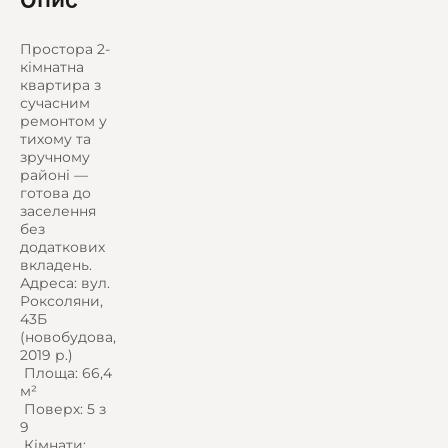
Простора 2-
кімнатна
квартира з
сучасним
ремонтом у
тихому та
зручному
районі —
готова до
заселення
без
додаткових
вкладень.
Адреса: вул.
Роксоляни,
43Б
(новобудова,
2019 р.)
️ Площа: 66,4
м²
️ Поверх: 5 з
9
️ Кімнати: