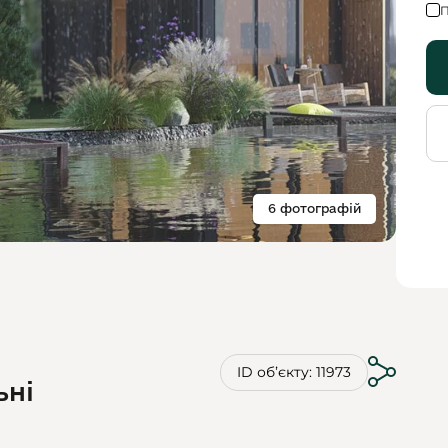
П
6 фотографій
ID обʼєкту: 11973
ьні