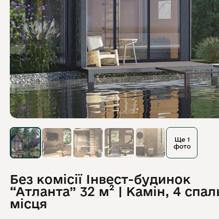
Ще 1
фото
Без комісії Інвест-будинок
“Атланта” 32 м² | Камін, 4 спал
місця