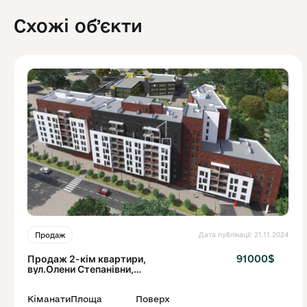
Схожі обʼєкти
Дата публікації: 21.11.2024
Продаж
Продаж 2-кім квартири,
91000$
вул.Олени Степанівни,
м.Львів
Кіманати
Площа
Поверх