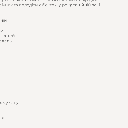
ічних та володіти об’єктом у рекреаційній зоні.
аній
ни
 гостей
модель
вому чану
ів