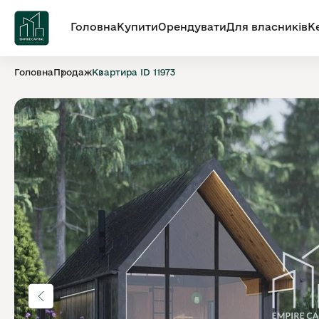
Головна
Купити
Орендувати
Для власників
К
Головна
Продаж
Квартира ID 11973