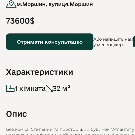
м.Моршин, вулиця.Моршин
73600$
Або напишіть нам
Отримати консультацію
у месенджер:
Характеристики
1 кімната
32 м²
Опис
Без комісії Стильний та просторіший будинок “Атланта”
високою дохідністю та стабільним попитом на відпочинок