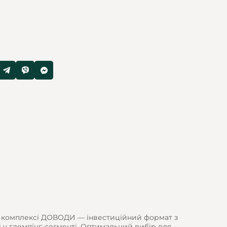
 у комплексі ДОВОДИ — інвестиційний формат з
 у глемпінг-сегменті. Оптимальний вибір для