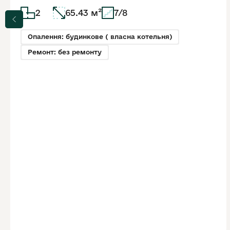
2
65.43 м²
7/8
Опалення: будинкове ( власна котельня)
Ремонт: без ремонту