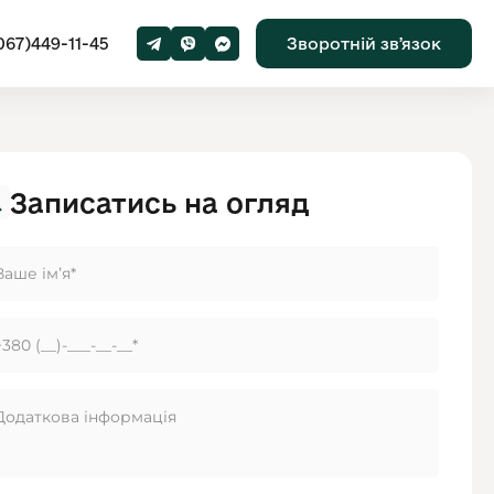
067)449-11-45
Зворотній звʼязок
Записатись на огляд