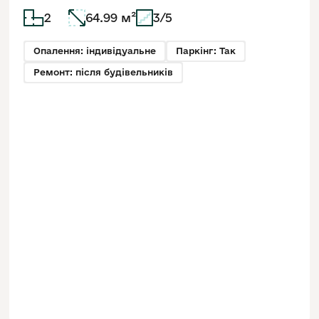
2
64.99 м²
3/5
Опалення: індивідуальне
Паркінг: Так
Ремонт: після будівельників