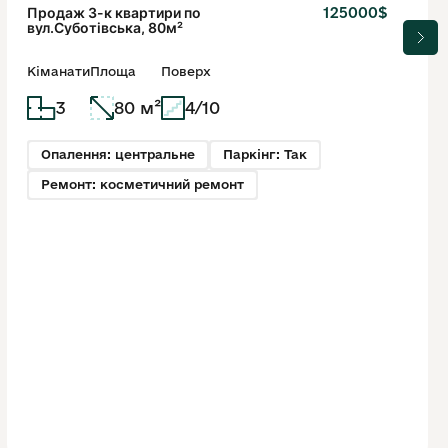
Продаж 3-к квартири по
125000$
вул.Суботівська, 80м²
Кіманати
Площа
Поверх
3
80 м²
4/10
Опалення: центральне
Паркінг: Так
Ремонт: косметичний ремонт