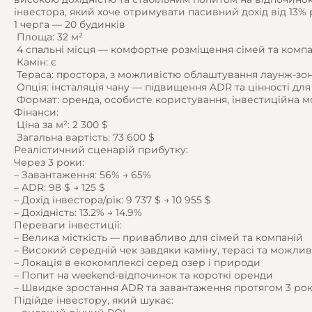
інвестора, який хоче отримувати пасивний дохід від 13% р
1 черга — 20 будинків
️ Площа: 32 м²
️ 4 спальні місця — комфортне розміщення сімей та комп
️ Камін: є
️ Тераса: простора, з можливістю облаштування лаунж-зо
️ Опція: інсталяція чану — підвищення ADR та цінності для
️ Формат: оренда, особисте користування, інвестиційна 
Фінанси:
️ Ціна за м²: 2 300 $
️ Загальна вартість: 73 600 $
Реалістичний сценарій прибутку:
Через 3 роки:
– Завантаження: 56% → 65%
– ADR: 98 $ → 125 $
– Дохід інвестора/рік: 9 737 $ → 10 955 $
– Дохідність: 13.2% → 14.9%
Переваги інвестиції:
– Велика місткість — привабливо для сімей та компаній
– Високий середній чек завдяки каміну, терасі та можли
– Локація в екокомплексі серед озер і природи
– Попит на weekend-відпочинок та короткі оренди
– Швидке зростання ADR та завантаження протягом 3 рок
Підійде інвестору, який шукає: