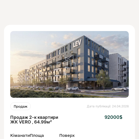
Дата публікації: 24.04.2026
Продаж
Продаж 2-к квартири
92000$
ЖК VERO , 64.99м²
Кіманати
Площа
Поверх