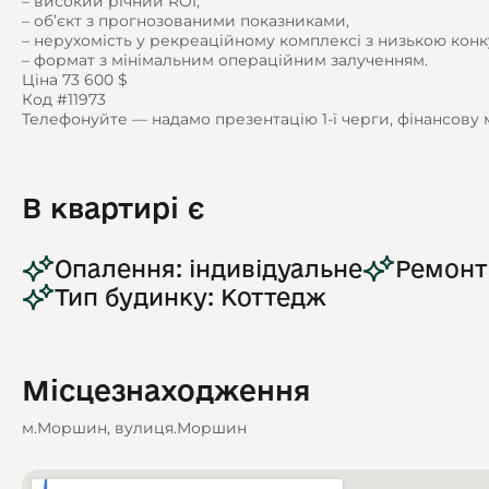
– високий річний ROI,
– об’єкт з прогнозованими показниками,
– нерухомість у рекреаційному комплексі з низькою кон
– формат з мінімальним операційним залученням.
Ціна 73 600 $
Код #11973
Телефонуйте — надамо презентацію 1-ї черги, фінансову м
В квартирі є
Опалення: індивідуальне
Ремонт
Тип будинку: Коттедж
Місцезнаходження
м.Моршин, вулиця.Моршин