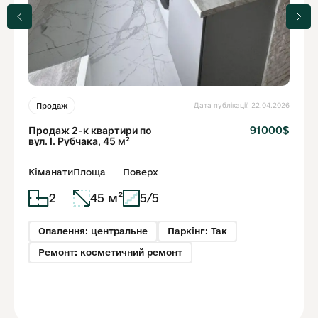
Дата публікації: 22.04.2026
Продаж
Продаж 2-к квартири по
91000$
вул. І. Рубчака, 45 м²
Кіманати
Площа
Поверх
2
45 м²
5/5
Опалення: центральне
Паркінг: Так
Ремонт: косметичний ремонт