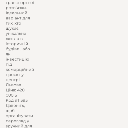
транспортної
розв’язки.
Ідеальний
варіант для
тих, хто
шукає
унікальне
житло в
історичній
будівлі, або
як
інвестицію
під
комерційний
проєкт у
центрі
Львова.
Ціна: 420
000 $
Код #11395
Дзвоніть,
щоб
організувати
перегляд у
зручний для