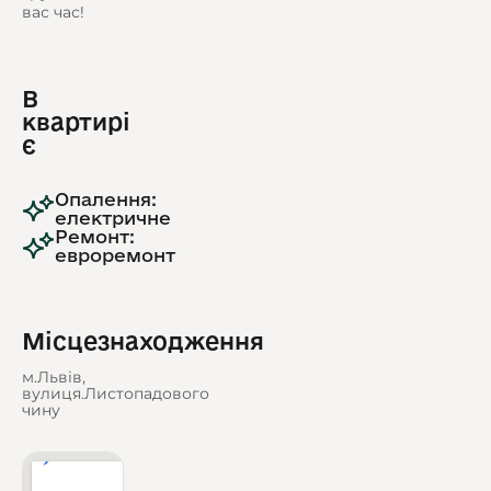
вас час!
В
квартирі
є
Опалення:
електричне
Ремонт:
евроремонт
Місцезнаходження
м.Львів,
вулиця.Листопадового
чину