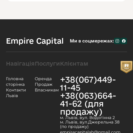
Empire Capital
Ми в соцмережах:
Навігація
Послуги
Клієнтам
+38(067)449-
Головна
Оренда
сторінка
Продаж
11-45
Контакти
Власникам
+38(063)664-
Львів
41-62 (для
продажу)
м. Львів, вул. Водогінна 2
м. Львів, вул.Джерельна 38
(по продажу)
empirecapitalah@gmail.com