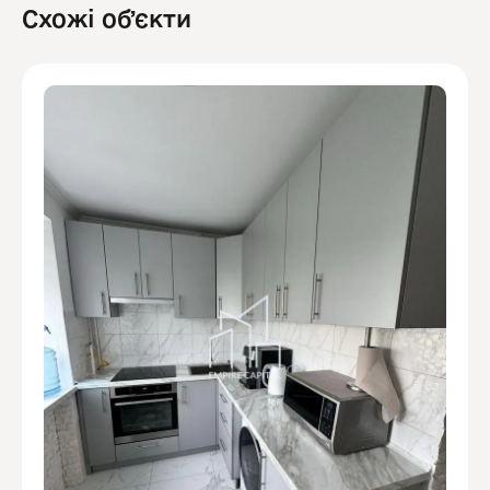
Схожі обʼєкти