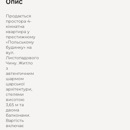
Опис
Продається
простора 4-
кімнатна
квартира у
престижному
«Польському
будинку» на
вул.
Листопадового
Чину. Житло
з
автентичним
шармом
царської
архітектури,
стелями
висотою
3,65 м та
двома
балконами.
Вартість
включає