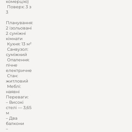
комерцію)
️ Поверх: 3 з
3
Планування:
2 ізольовані
2 суміжні
кімнати
️ Кухня: 13 м²
️ Санвузол:
суміжний
️ Опалення:
пічне
електричне
️ Стан:
житловий
️ Меблі:
наявні
Переваги:
– Високі
стелі — 3,65
м
– Два
балкони
–