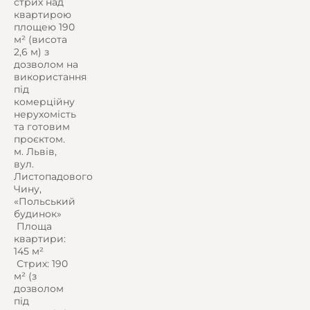
стрих над
квартирою
площею 190
м² (висота
2,6 м) з
дозволом на
використання
під
комерційну
нерухомість
та готовим
проєктом.
м. Львів,
вул.
Листопадового
Чину,
«Польський
будинок»
️ Площа
квартири:
145 м²
️ Стрих: 190
м² (з
дозволом
під