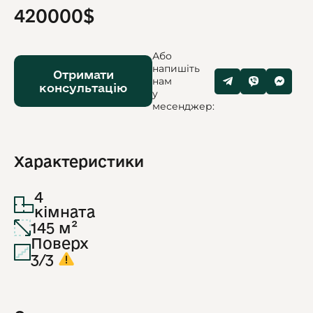
420000$
Або
напишіть
Отримати
нам
консультацію
у
месенджер:
Характеристики
4
кімната
145 м²
Поверх
3/3