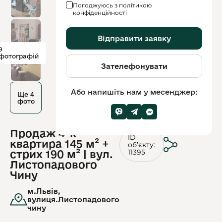
Погоджуюсь з політикою
конфіденційності
Відправити заявку
9
фотографій
Зателефонувати
Або напишіть нам у месенджер:
Ще 4
фото
Продаж 4-к
ID
квартира 145 м² +
обʼєкту:
11395
стрих 190 м² | вул.
Листопадового
Чину
м.Львів,
вулиця.Листопадового
чину