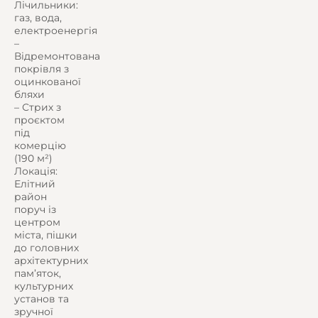
Лічильники:
газ, вода,
електроенергія
–
Відремонтована
покрівля з
оцинкованої
бляхи
– Стрих з
проєктом
під
комерцію
(190 м²)
Локація:
Елітний
район
поруч із
центром
міста, пішки
до головних
архітектурних
пам’яток,
культурних
установ та
зручної