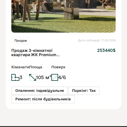
Дата публікації: 17.03.2026
Продаж
Продаж 3-кімнатної
253440$
квартири ЖК Premium
Hills | Вернигори| Центр
Львова
Кіманати
Площа
Поверх
3
105 м²
4/6
Опалення: індивідуальне
Паркінг: Так
Ремонт: після будівельників