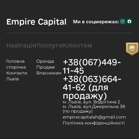
Empire Capital
Ми в соцмережах:
Навігація
Послуги
Клієнтам
+38(067)449-
Головна
Оренда
сторінка
Продаж
11-45
Контакти
Власникам
+38(063)664-
Львів
41-62 (для
продажу)
м. Львів, вул. Водогінна 2
м. Львів, вул.Джерельна 38
(по продажу)
empirecapitalah@gmail.com
Політика конфіденційності