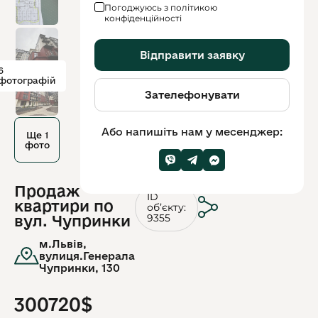
Погоджуюсь з політикою
конфіденційності
Відправити заявку
6
фотографій
Зателефонувати
Або напишіть нам у месенджер:
Ще 1
фото
Продаж
ID
квартири по
обʼєкту:
9355
вул. Чупринки
м.Львів,
вулиця.Генерала
Чупринки, 130
300720$