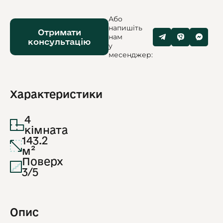
Або
напишіть
Отримати
нам
консультацію
у
месенджер:
Характеристики
4
кімната
143.2
м²
Поверх
3/5
Опис