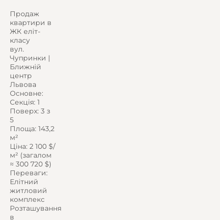
Продаж
квартири в
ЖК еліт-
класу
вул.
Чупринки |
Ближній
центр
Львова
Основне:
Секція: 1
Поверх: 3 з
5
Площа: 143,2
м²
Ціна: 2 100 $/
м² (загалом
≈ 300 720 $)
Переваги:
Елітний
житловий
комплекс
Розташування
в