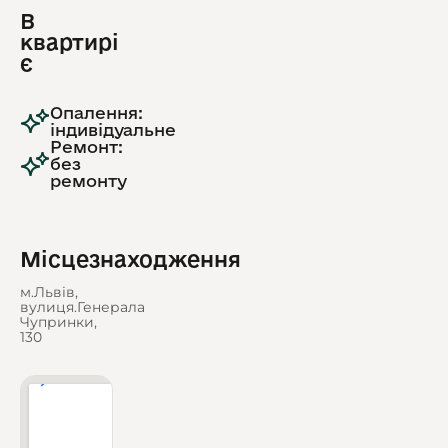
В
квартирі
є
Опалення:
індивідуальне
Ремонт:
без
ремонту
Місцезнаходження
м.Львів,
вулиця.Генерала
Чупринки,
130