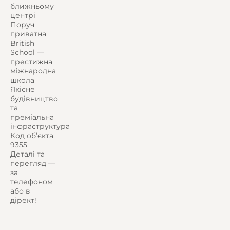
ближньому
центрі
Поруч
приватна
British
School —
престижна
міжнародна
школа
Якісне
будівництво
та
преміальна
інфраструктура
Код об’єкта:
9355
Деталі та
перегляд —
за
телефоном
або в
дірект!