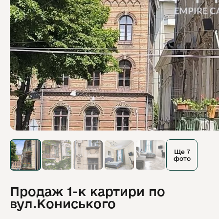
Ще 7
фото
Продаж 1-к картири по
вул.Кониського