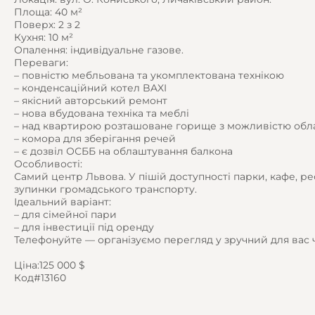
Площа: 40 м²
Поверх: 2 з 2
Кухня: 10 м²
Опалення: індивідуальне газове.
Переваги:
– повністю мебльована та укомплектована технікою
– конденсаційний котел BAXI
– якісний авторський ремонт
– нова вбудована техніка та меблі
– над квартирою розташоване горище з можливістю обл
– комора для зберігання речей
– є дозвіл ОСББ на облаштування балкона
Особливості:
Самий центр Львова. У пішій доступності парки, кафе, р
зупинки громадського транспорту.
Ідеальний варіант:
– для сімейної пари
– для інвестиції під оренду
Телефонуйте — організуємо перегляд у зручний для вас 
Ціна:125 000 $
Код#13160