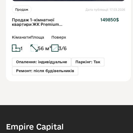
Дата публікації: 17.03.2026
Продаж
Продаж 1-кімнатної
149850$
квартири ЖК Premium
Hills | Вернигори| Центр
Львова
Кіманати
Площа
Поверх
1
56 м²
3/6
Опалення: індивідуальне
Паркінг: Так
Ремонт: після будівельників
Empire Capital