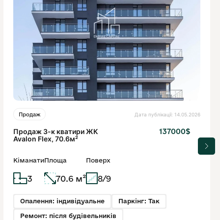
Дата публікації: 14.05.2026
Продаж
Продаж 3-к кватири ЖК
137000$
Avalon Flex, 70.6м²
Кіманати
Площа
Поверх
3
70.6 м²
8/9
Опалення: індивідуальне
Паркінг: Так
Ремонт: після будівельників