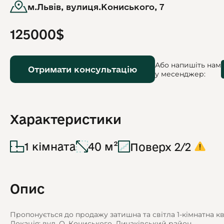
м.Львів, вулиця.Кониського, 7
125000$
Або напишіть нам
Отримати консультацію
у месенджер:
Характеристики
1 кімната
40 м²
Поверх 2/2
Опис
Пропонується до продажу затишна та світла 1-кімнатна к
Локація: вул. О. Кониського, Личаківський район.