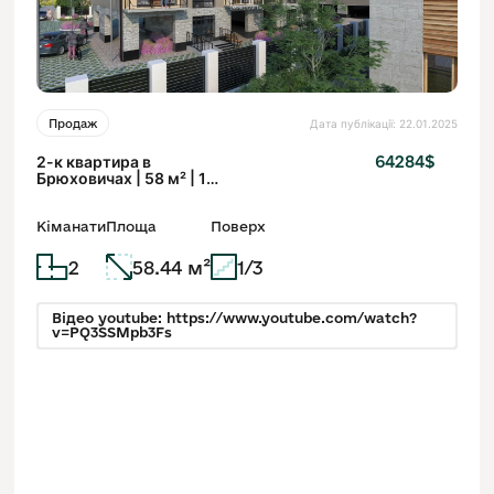
Дата публікації: 22.01.2025
Продаж
2-к квартира в
64284$
Брюховичах | 58 м² | 1
поверх, новобудова
Кіманати
Площа
Поверх
2
58.44 м²
1/3
Відео youtube: https://www.youtube.com/watch?
v=PQ3SSMpb3Fs