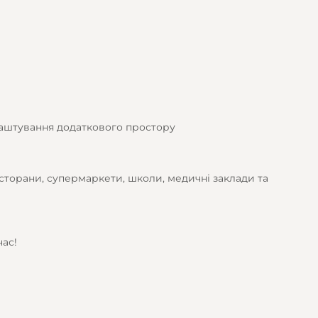
аштування додаткового простору
есторани, супермаркети, школи, медичні заклади та
час!