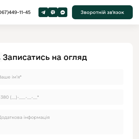
067)449-11-45
Зворотній звʼязок
Записатись на огляд