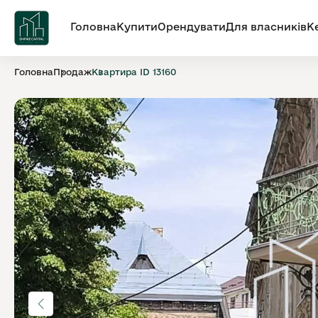
Головна
Купити
Орендувати
Для власників
К
Головна
Продаж
Квартира ID 13160