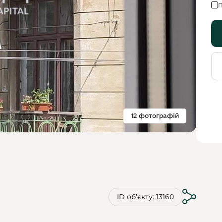
П
12 фотографій
ID обʼєкту: 13160