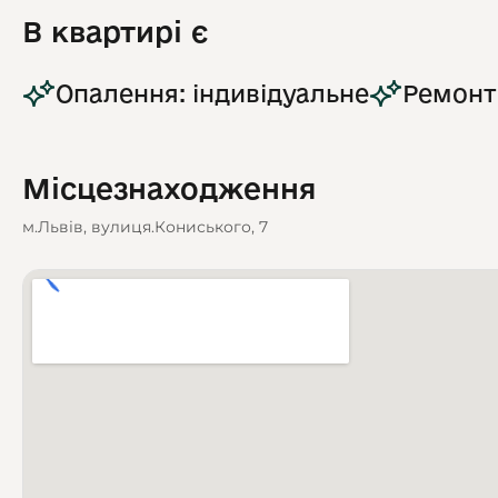
В квартирі є
Опалення: індивідуальне
Ремонт
Місцезнаходження
м.Львів, вулиця.Кониського, 7