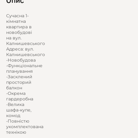
Опис
Сучасна 1-
кімнатна
квартира в
новобудові
на вул.
Калнишевського
Адреса: вул.
Калнишевського
-Новобудова
-Функціональне
планування
-Засклений
просторий
балкон
-Окрема
гардеробна
-Велика
шафа-купе,
комод
-Повністю
укомплектована
технікою