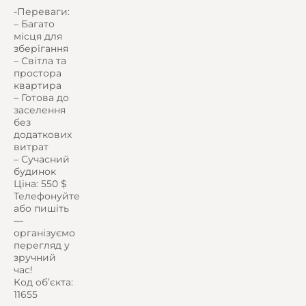
-Переваги:
– Багато
місця для
зберігання
– Світла та
простора
квартира
– Готова до
заселення
без
додаткових
витрат
– Сучасний
будинок
Ціна: 550 $
Телефонуйте
або пишіть
—
організуємо
перегляд у
зручний
час!
Код об’єкта:
11655