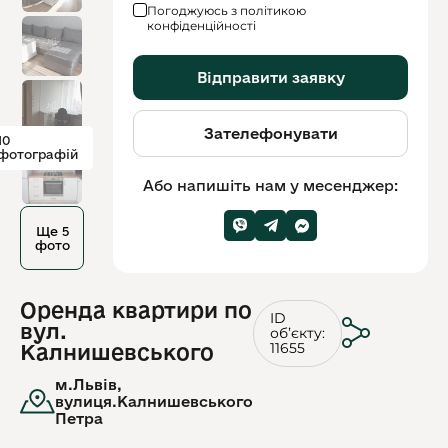
Погоджуюсь з політикою
конфіденційності
Відправити заявку
Зателефонувати
10
фотографій
Або напишіть нам у месенджер:
Ще 5
фото
Оренда квартири по
ID
вул.
обʼєкту:
11655
Калнишевського
м.Львів,
вулиця.Калнишевського
Петра