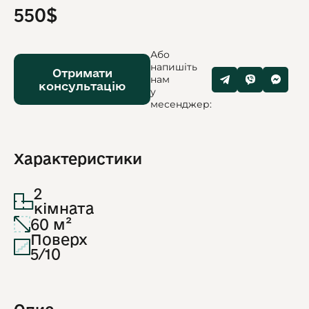
550$
Або
напишіть
Отримати
нам
консультацію
у
месенджер:
Характеристики
2
кімната
60 м²
Поверх
5/10