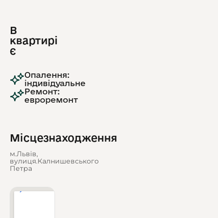
В
квартирі
є
Опалення:
індивідуальне
Ремонт:
евроремонт
Місцезнаходження
м.Львів,
вулиця.Калнишевського
Петра