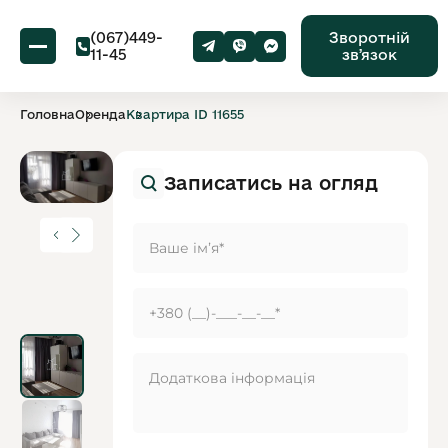
(067)449-
Зворотній
11-45
звʼязок
Головна
Оренда
Квартира ID 11655
Записатись на огляд